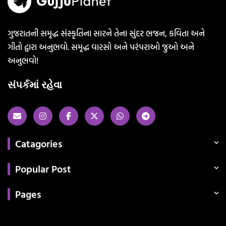
ગુજરાતની સમૃદ્ધ સંસ્કૃતિના સારને તેના સુંદર ભજન, કવિતા અને
ગીતો દ્વારા અનુભવો. સમૃદ્ધ વારસો અને પરંપરાઓ જુઓ અને
અનુભવો!
સંપર્કમાં રહેવા
Catagories
Popular Post
Pages
Categories