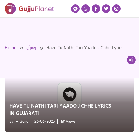
Skip
to
content
Home
Have Tu Nathi Tari Yaado J Chhe Lyrics in
સોન્ગ
Gujarati
HAVE TU NATHI TARI YAADO J CHHE LYRICS
IN GUJARATI
163
By
Gujju
23-06-2023
Views