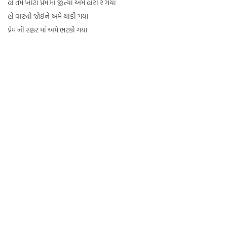
હો તમે ખોટા પ્રેમ માં જીત્યા અમે હારી રે ગયા
હો વાટ્યો જોઈને અમે થાકી ગયા
પ્રેમ ની સફર માં અમે ભટકી ગયા