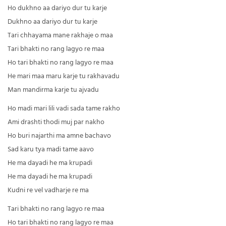
Ho dukhno aa dariyo dur tu karje
Dukhno aa dariyo dur tu karje
Tari chhayama mane rakhaje o maa
Tari bhakti no rang lagyo re maa
Ho tari bhakti no rang lagyo re maa
He mari maa maru karje tu rakhavadu
Man mandirma karje tu ajvadu
Ho madi mari lili vadi sada tame rakho
Ami drashti thodi muj par nakho
Ho buri najarthi ma amne bachavo
Sad karu tya madi tame aavo
He ma dayadi he ma krupadi
He ma dayadi he ma krupadi
Kudni re vel vadharje re ma
Tari bhakti no rang lagyo re maa
Ho tari bhakti no rang lagyo re maa