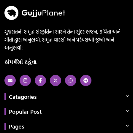
ગુજરાતની સમૃદ્ધ સંસ્કૃતિના સારને તેના સુંદર ભજન, કવિતા અને
ગીતો દ્વારા અનુભવો. સમૃદ્ધ વારસો અને પરંપરાઓ જુઓ અને
અનુભવો!
સંપર્કમાં રહેવા
Catagories
Popular Post
Pages