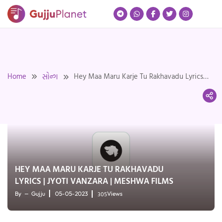
Skip
to
content
Home
Hey Maa Maru Karje Tu Rakhavadu Lyrics |
સોન્ગ
Jyoti Vanzara | Meshwa Films
HEY MAA MARU KARJE TU RAKHAVADU
LYRICS | JYOTI VANZARA | MESHWA FILMS
305
By
Gujju
05-05-2023
Views