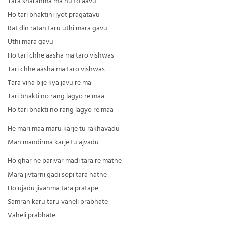
Tara sharanma ma hu to aavu
Ho tari bhaktini jyot pragatavu
Rat din ratan taru uthi mara gavu
Uthi mara gavu
Ho tari chhe aasha ma taro vishwas
Tari chhe aasha ma taro vishwas
Tara vina bije kya javu re ma
Tari bhakti no rang lagyo re maa
Ho tari bhakti no rang lagyo re maa
He mari maa maru karje tu rakhavadu
Man mandirma karje tu ajvadu
Ho ghar ne parivar madi tara re mathe
Mara jivtarni gadi sopi tara hathe
Ho ujadu jivanma tara pratape
Samran karu taru vaheli prabhate
Vaheli prabhate