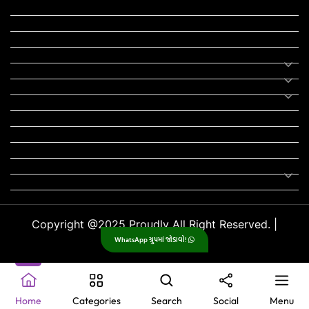
યોજના
રાજનીતિ
ફીફા
તહેવાર
સમાચાર
યોગા
મોટીવેશનલ સ્ટેટ્સ
સ્ટેટ્સ
ફન ઝોન
સોન્ગ
લિરિક્સ
Uncategorized
Copyright @2025 Proudly All Right Reserved. |
WhatsApp ગ્રુપમાં જોડાવો!
GujjuPlanet
.
Home
Categories
Search
Social
Menu