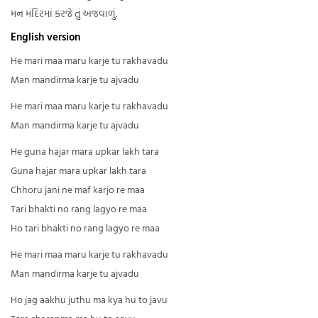
મન મંદિરમાં કરજે તું અજવાળું.
English version
He mari maa maru karje tu rakhavadu
Man mandirma karje tu ajvadu
He mari maa maru karje tu rakhavadu
Man mandirma karje tu ajvadu
He guna hajar mara upkar lakh tara
Guna hajar mara upkar lakh tara
Chhoru jani ne maf karjo re maa
Tari bhakti no rang lagyo re maa
Ho tari bhakti no rang lagyo re maa
He mari maa maru karje tu rakhavadu
Man mandirma karje tu ajvadu
Ho jag aakhu juthu ma kya hu to javu