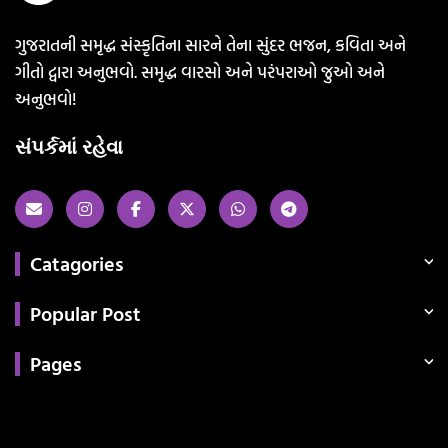
ગુજરાતની સમૃદ્ધ સંસ્કૃતિના સારને તેના સુંદર ભજન, કવિતા અને
ગીતો દ્વારા અનુભવો. સમૃદ્ધ વારસો અને પરંપરાઓ જુઓ અને
અનુભવો!
સંપર્કમાં રહેવા
Catagories
Popular Post
Pages
Categories