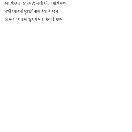
આ ઈશ્કના જખમ છે નથી એના કોઈ મરમ
મળી પ્યારમાં જુદાઈ મારા કેવા રે કરમ
હો મળી પ્યારમાં જુદાઈ મારા કેવા રે કરમ