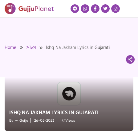
Skip
to
content
Home
Ishq Na Jakham Lyrics in Gujarati
સોન્ગ
ISHQ NA JAKHAM LYRICS IN GUJARATI
164
By
Gujju
26-05-2023
Views