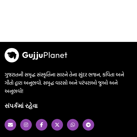
ગુજરાતની સમૃદ્ધ સંસ્કૃતિના સારને તેના સુંદર ભજન, કવિતા અને
ગીતો દ્વારા અનુભવો. સમૃદ્ધ વારસો અને પરંપરાઓ જુઓ અને
અનુભવો!
સંપર્કમાં રહેવા