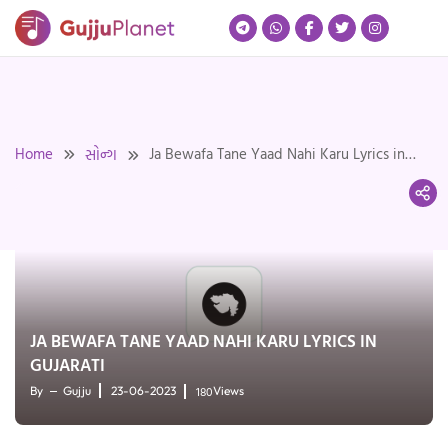
Skip
to
content
Home
Ja Bewafa Tane Yaad Nahi Karu Lyrics in
સોન્ગ
Gujarati
JA BEWAFA TANE YAAD NAHI KARU LYRICS IN
GUJARATI
180
By
Gujju
23-06-2023
Views