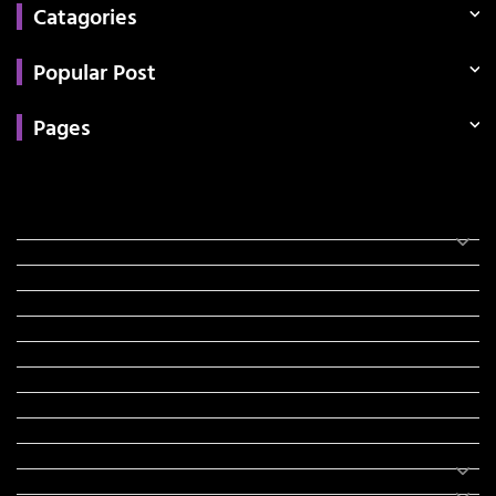
Catagories
Popular Post
Pages
Categories
સરકારી માહિતી
રંગોળી
ધર્મ દર્શન
ટેકનોલોજી
હિસ્ટ્રી
મહાપુરુષો
સરકારી નોકરી
સુવિચારો
અભ્યાસ સામગ્રી
શિક્ષણ
વાર્તા