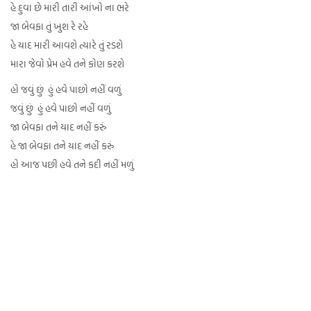
હે દુવા છે મારી તારી આંખો ના ભરે
જા બેવફા તું ખુશ રે રહે
હે યાદ મારી આવશે ત્યારે તું રડશે
મારા જેવો પ્રેમ હવે તને કોણ કરશે
હો જવું છું હું હવે પાછો નહીં વળું
જવું છું હું હવે પાછો નહીં વળું
જા બેવફા તને યાદ નહીં કરું
હે જા બેવફા તને યાદ નહીં કરું
હો આજ પછી હવે તને કદી નહીં મળું