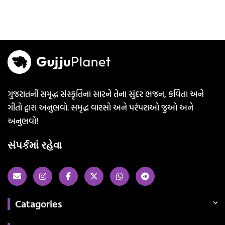
ગુજરાતની સમૃદ્ધ સંસ્કૃતિના સારને તેના સુંદર ભજન, કવિતા અને
ગીતો દ્વારા અનુભવો. સમૃદ્ધ વારસો અને પરંપરાઓ જુઓ અને
અનુભવો!
સંપર્કમાં રહેવા
Catagories