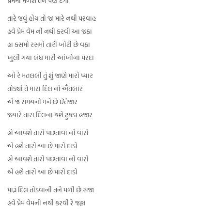
પ્રેમમાં મળશે તને પણ દગા
તારે જવું હોય તો જા મારે નથી પરવાહ
હવે પ્રેમ વેમ ની નથી કરવી આ જફા
હા કસમો રસમો તારી ખોટી છે વફા
ખુલી ગયા બંધ મારી આંખોના પરદા
ઓ રે મતલબી તું શું જાણે મારો પ્યાર
તોડ્યો તે મારા દિલ નો ઐતબાર
એ જ સમયનો મને છે ઇંતેજાર
જયારે તારા દિલના થશે ટુકડા હજાર
હો આવશે તારો પછતાવા નો વારો
એ હશે તારો આ છે મારો દાડો
હો આવશે તારો પછતાવા નો વારો
એ હશે તારો આ છે મારો દાડો
મારૂં દિલ તોડવાની તને મળી છે સજા
હવે પ્રેમ વેમની નથી કરવી રે જફા