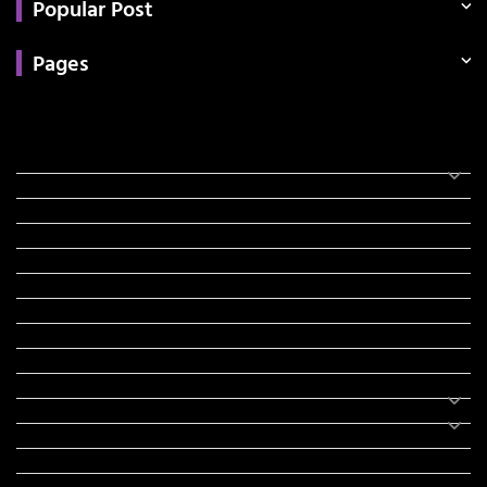
Popular Post
Pages
Categories
સરકારી માહિતી
રંગોળી
ધર્મ દર્શન
ટેકનોલોજી
હિસ્ટ્રી
મહાપુરુષો
સરકારી નોકરી
સુવિચારો
અભ્યાસ સામગ્રી
શિક્ષણ
વાર્તા
IPL
ટુરિઝમ
રેસિપી