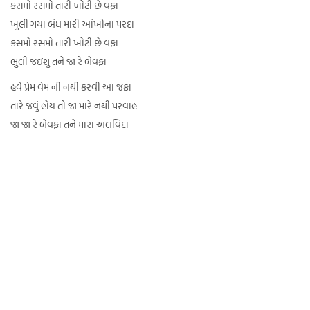
કસમો રસમો તારી ખોટી છે વફા
ખુલી ગયા બંધ મારી આંખોના પરદા
કસમો રસમો તારી ખોટી છે વફા
ભુલી જઇશુ તને જા રે બેવફા
હવે પ્રેમ વેમ ની નથી કરવી આ જફા
તારે જવું હોય તો જા મારે નથી પરવાહ
જા જા રે બેવફા તને મારા અલવિદા