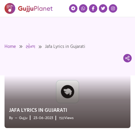
Skip
to
content
Home
Jafa Lyrics in Gujarati
સોન્ગ
JAFA LYRICS IN GUJARATI
150
By
Gujju
23-06-2023
Views