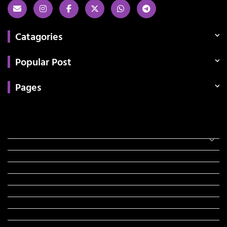
Catagories
Popular Post
Pages
Categories
સરકારી માહિતી
રંગોળી
ધર્મ દર્શન
ટેકનોલોજી
હિસ્ટ્રી
મહાપુરુષો
સરકારી નોકરી
સુવિચારો
અભ્યાસ સામગ્રી