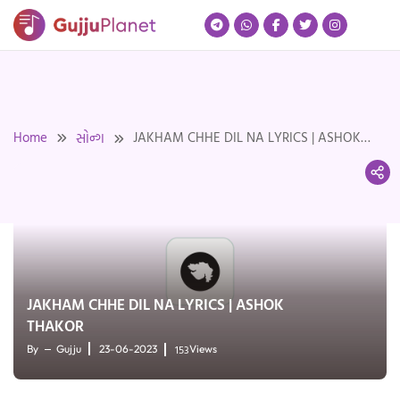
Skip
to
content
Home
JAKHAM CHHE DIL NA LYRICS | ASHOK
સોન્ગ
THAKOR
JAKHAM CHHE DIL NA LYRICS | ASHOK
THAKOR
153
By
Gujju
23-06-2023
Views