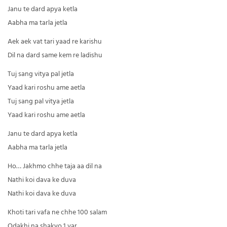
Janu te dard apya ketla
Aabha ma tarla jetla
Aek aek vat tari yaad re karishu
Dil na dard same kem re ladishu
Tuj sang vitya pal jetla
Yaad kari roshu ame aetla
Tuj sang pal vitya jetla
Yaad kari roshu ame aetla
Janu te dard apya ketla
Aabha ma tarla jetla
Ho… Jakhmo chhe taja aa dil na
Nathi koi dava ke duva
Nathi koi dava ke duva
Khoti tari vafa ne chhe 100 salam
Odakhi na shakyo 1 var