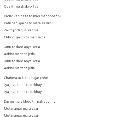
Odakhi na shakyo 1 var
Kadar kari na te to mari mahobbat ni
Katil bani gai tu to mara aa dilni
Zalim jindagi ni vat ma
Chhodi gai tu to mari sajna
Janu te dard apya ketla
Aabha ma tarla jetla
Janu te dard apya ketla
Aabha ma tarla jetla
Chahera to lakho hajar chhe
Jya jovu tu ne tu dekhay
Jya jovu tu ne tu dekhay
Din ne mara khud thi nafrat chhe
Mot manjur mara yaar
Mot manjur mara yaar