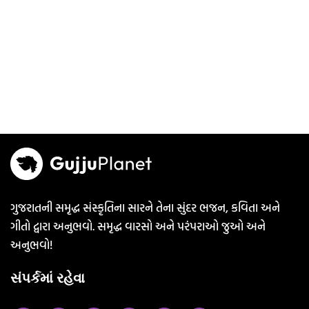
ગુજરાતની સમૃદ્ધ સંસ્કૃતિના સારને તેના સુંદર ભજન, કવિતા અને
ગીતો દ્વારા અનુભવો. સમૃદ્ધ વારસો અને પરંપરાઓ જુઓ અને
અનુભવો!
સંપર્કમાં રહેવા