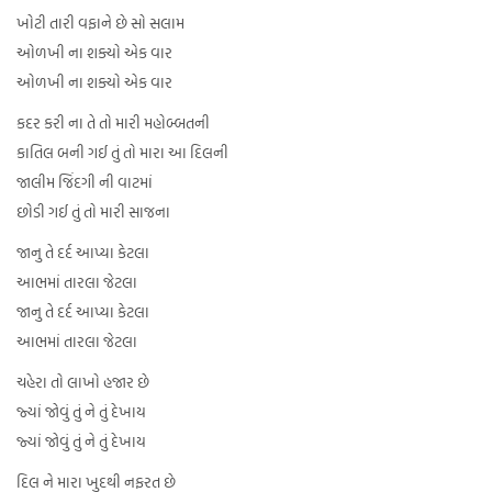
ખોટી તારી વફાને છે સો સલામ
ઓળખી ના શક્યો એક વાર
ઓળખી ના શક્યો એક વાર
કદર કરી ના તે તો મારી મહોબ્બતની
કાતિલ બની ગઈ તું તો મારા આ દિલની
જાલીમ જિંદગી ની વાટમાં
છોડી ગઈ તું તો મારી સાજના
જાનુ તે દર્દ આપ્યા કેટલા
આભમાં તારલા જેટલા
જાનુ તે દર્દ આપ્યા કેટલા
આભમાં તારલા જેટલા
ચહેરા તો લાખો હજાર છે
જ્યાં જોવું તું ને તું દેખાય
જ્યાં જોવું તું ને તું દેખાય
દિલ ને મારા ખુદથી નફરત છે