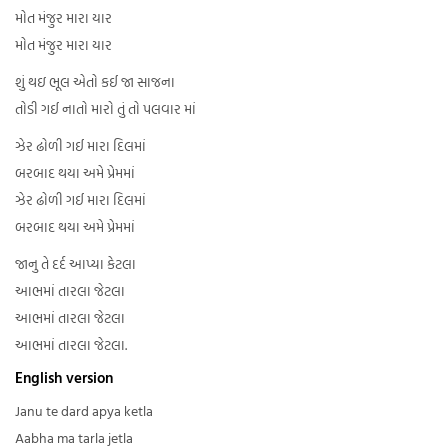
મોત મંજુર મારા યાર
મોત મંજુર મારા યાર
શું થઇ ભૂલ એતો કઈ જા સાજના
તોડી ગઈ નાતો મારો તું તો પલવાર માં
ઝેર ઢોળી ગઈ મારા દિલમાં
બરબાદ થયા અમે પ્રેમમાં
ઝેર ઢોળી ગઈ મારા દિલમાં
બરબાદ થયા અમે પ્રેમમાં
જાનુ તે દર્દ આપ્યા કેટલા
આભમાં તારલા જેટલા
આભમાં તારલા જેટલા
આભમાં તારલા જેટલા.
English version
Janu te dard apya ketla
Aabha ma tarla jetla