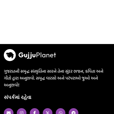
ગુજરાતની સમૃદ્ધ સંસ્કૃતિના સારને તેના સુંદર ભજન, કવિતા અને
ગીતો દ્વારા અનુભવો. સમૃદ્ધ વારસો અને પરંપરાઓ જુઓ અને
અનુભવો!
સંપર્કમાં રહેવા