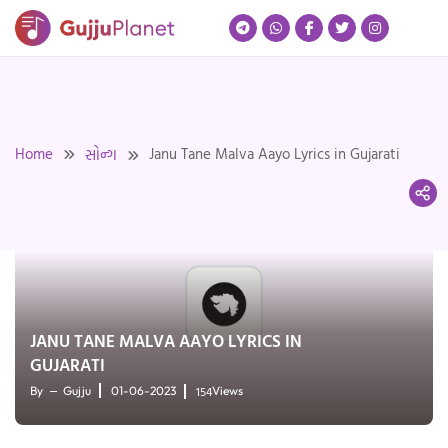
Skip
to
content
Home
Janu Tane Malva Aayo Lyrics in Gujarati
સોન્ગ
JANU TANE MALVA AAYO LYRICS IN
GUJARATI
154
By
Gujju
01-06-2023
Views