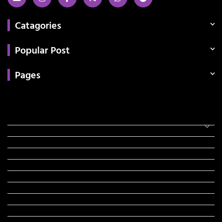
Catagories
Popular Post
Pages
Categories
સરકારી માહિતી
રંગોળી
ધર્મ દર્શન
ટેકનોલોજી
હિસ્ટ્રી
મહાપુરુષો
સરકારી નોકરી
સુવિચારો
અભ્યાસ સામગ્રી