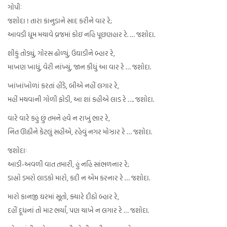
ગોપીઃ
જશોદા ! તારા કાનુડાને સાદ કરીને વાર રે;
આવડી ધૂમ મચાવે વ્રજમાં કોઇ નહિ પૂછણહાર રે. … જશોદા.
શીકું તોડ્યું, ગોરસ ઢોળ્યું, ઉઘાડીને બ્હાર રે,
માખણ ખાધું, વેરી નાંખ્યું, જાન કીધું આ વાર રે … જશોદા.
ખાંખાંખોળાં કરતાં હીંડે, બીએ નહીં લગાર રે,
મહીં મથવાની ગોળી ફોડી, આ શાં કહીએ લાડ રે …. જશોદા.
વારે વારે કહું છું તમને હવે ન રાખું ભાર રે,
નિત ઊઠીને કેટલું સહીએ, રહેવું નગર મોઝાર રે … જશોદા.
જશોદાઃ
આડી-અવળી વાત તમારી, હું નહિ સાંભળનાર રે;
ડાહ્યો ડમરો લાડકો મારો, કદી ન એમ કરનાર રે … જશોદા.
મારો કાનજી ઘરમાં સૂતો, ક્યારે દીઠો બ્હાર રે,
દહીં દૂધનાં તો માટ ભર્યાં, પણ ચાખે ન લગાર રે … જશોદા.