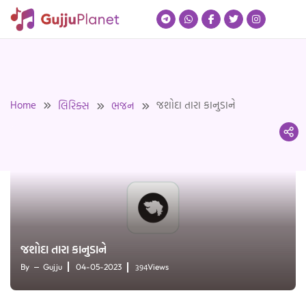
Skip
to
content
Home
જશોદા તારા કાનુડાને
લિરિક્સ
ભજન
જશોદા તારા કાનુડાને
394
By
Gujju
04-05-2023
Views