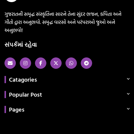
ગુજરાતની સમૃદ્ધ સંસ્કૃતિના સારને તેના સુંદર ભજન, કવિતા અને
ગીતો દ્વારા અનુભવો. સમૃદ્ધ વારસો અને પરંપરાઓ જુઓ અને
અનુભવો!
સંપર્કમાં રહેવા
Catagories
Popular Post
Pages
Categories