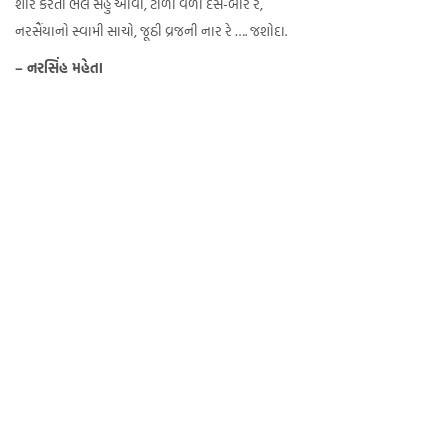
શોર કરંતી ભલે સહુ આવી, ટોળી વળી દસ-બાર રે,
નરસૈંયાનો સ્વામી સાચો, જૂઠી વ્રજની નાર રે …. જશોદા.
– નરસિંહ મહેતા