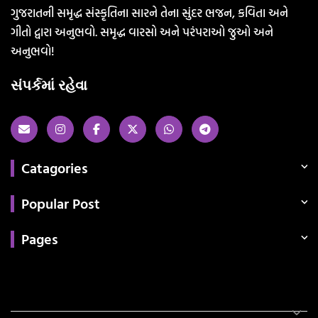
ગુજરાતની સમૃદ્ધ સંસ્કૃતિના સારને તેના સુંદર ભજન, કવિતા અને
ગીતો દ્વારા અનુભવો. સમૃદ્ધ વારસો અને પરંપરાઓ જુઓ અને
અનુભવો!
સંપર્કમાં રહેવા
Catagories
Popular Post
Pages
Categories
સરકારી માહિતી