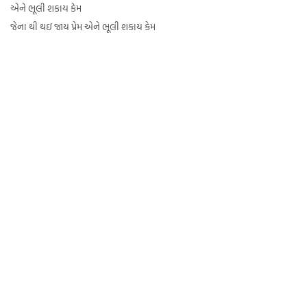
એને ભૂલી શકાય કેમ
જેના થી થઇ જાય પ્રેમ એને ભૂલી શકાય કેમ