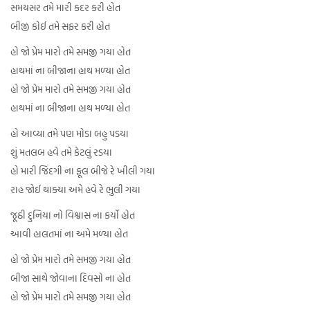
સમયસર તમે મારી કદર કરી હોત
બીજી કોઈ તમે સફર કરી હોત
હો જો પ્રેમ મારો તમે સમજી ગયા હોત
હાથમાં ના બીજાના હાથ મળ્યા હોત
હો જો પ્રેમ મારો તમે સમજી ગયા હોત
હાથમાં ના બીજાના હાથ મળ્યા હોત
હો આવ્યા તમે પણ મોડા બહુ પડયા
શું મતલબ હવે તમે કેટલું રડયા
હો મારી જિંદગી ના ફૂલ બીજે રે ખીલી ગયા
રાહ જોઈ થાક્યા અમે હવે રે ભુલી ગયા
જૂઠી દુનિયા નો વિશ્વાસ ના કર્યો હોત
આવી હાલતમાં ના અમે મળ્યા હોત
હો જો પ્રેમ મારો તમે સમજી ગયા હોત
બીજા સાથે જોવાના દિવસો ના હોત
હો જો પ્રેમ મારો તમે સમજી ગયા હોત