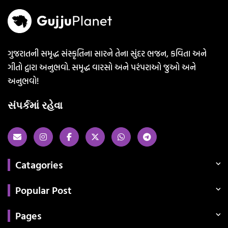
ગુજરાતની સમૃદ્ધ સંસ્કૃતિના સારને તેના સુંદર ભજન, કવિતા અને
ગીતો દ્વારા અનુભવો. સમૃદ્ધ વારસો અને પરંપરાઓ જુઓ અને
અનુભવો!
સંપર્કમાં રહેવા
Catagories
Popular Post
Pages