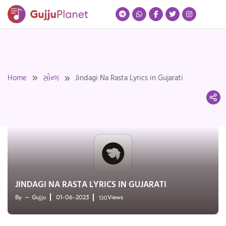
Skip
to
content
Home
Jindagi Na Rasta Lyrics in Gujarati
સોન્ગ
JINDAGI NA RASTA LYRICS IN GUJARATI
130
By
Gujju
01-06-2023
Views