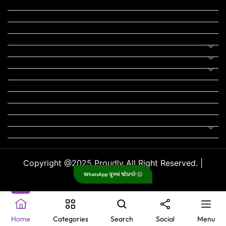
યોજના
રાજનીતિ
ફીફા
તહેવાર
સમાચાર
યોગા
મોટીવેશનલ સ્ટેટ્સ
સ્ટેટ્સ
ફન ઝોન
સોન્ગ
લિરિક્સ
Uncategorized
Copyright @2025 Proudly All Right Reserved. |
WhatsApp ગ્રુપમાં જોડાવો!
GujjuPlanet
.
Home
Categories
Search
Social
Menu