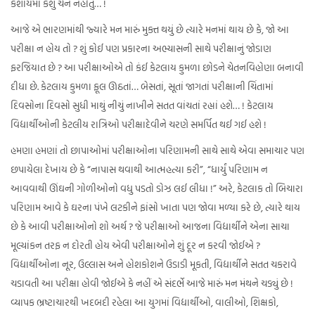
કશાયમાં કશું ચેન નહોતું… !
આજે એ ભારણમાંથી જ્યારે મન મારું મુક્ત થયું છે ત્યારે મનમાં થાય છે કે, જો આ
પરીક્ષા ન હોય તો ? શું કોઈ પણ પ્રકારના અભ્યાસની સાથે પરીક્ષાનું જોડાણ
ફરજિયાત છે ? આ પરીક્ષાઓએ તો કંઈ કેટલાય કુમળા છોડને ચેતનવિહોણા બનાવી
દીધા છે. કેટલાય કુમળા ફૂલ ઊઠતાં… બેસતાં, સૂતાં જાગતાં પરીક્ષાની ચિંતામાં
દિવસોના દિવસો સુધી માથું નીચું નાખીને સતત વાંચતાં રહ્યાં હશે… ! કેટલાય
વિદ્યાર્થીઓની કેટલીય રાત્રિઓ પરીક્ષાદેવીને ચરણે સમર્પિત થઈ ગઈ હશે !
હમણા હમણાં તો છાપાઓમાં પરીક્ષાઓના પરિણામની સાથે સાથે એવા સમાચાર પણ
છપાયેલા દેખાય છે કે “નાપાસ થવાથી આત્મહત્યા કરી”, “ધાર્યું પરિણામ ન
આવવાથી ઊંઘની ગોળીઓનો વધુ પડતો ડોઝ લઈ લીધા !” અરે, કેટલાક તો બિચારા
પરિણામ આવે કે ઘરના પંખે લટકીને ફાંસો ખાતા પણ જોવા મળ્યા કરે છે, ત્યારે થાય
છે કે આવી પરીક્ષાઓનો શો અર્થ ? જે પરીક્ષાઓ આજના વિદ્યાર્થીને એના સાચા
મૂલ્યાંકન તરફ ન દોરતી હોય એવી પરીક્ષાઓને શું દૂર ન કરવી જોઈએ ?
વિદ્યાર્થીઓના નૂર, ઉલ્લાસ અને હોશકોશને ઉડાડી મૂકતી, વિદ્યાર્થીને સતત ચકરાવે
ચડાવતી આ પરીક્ષા હોવી જોઈએ કે નહીં એ સંદર્ભે આજે મારું મન મંથને ચડ્યું છે !
વ્યાપક ભ્રષ્ટાચારથી ખદબદી રહેલા આ યુગમાં વિદ્યાર્થીઓ, વાલીઓ, શિક્ષકો,