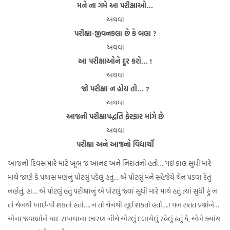
મને ના ગમે આ પરીક્ષાઓ…
અથવા
પરીક્ષા-જીવનકલા છે કે બલા ?
અથવા
આ પરીક્ષાઓને દૂર કરો… !
અથવા
જો પરીક્ષા ન હોય તો… ?
અથવા
આજની પરીક્ષાપદ્ધતિ ફેરફાર માંગે છે
અથવા
પરીક્ષા અને આજનો વિદ્યાર્થી
આજનો દિવસ મારે માટે ખૂબ જ આનંદ અને નિરાંતનો હતો… ગઈ કાલ સુધી મારે
માથે જાણે કે પચાસ મણનું પોટલું પડેલું હતું… એ પોટલું મને સહેજેયે ચેન પડવા દેતું
નહોતું, હા… એ પોટલું હતું પરીક્ષાનું એ પોટલું જ્યાં સુધી મારે માથે હતું ત્યાં સુધી હું ન
તો ચેનથી ખાઈ-પી શકતો હતો…. ન તો ચેનથી સૂઈ શકતો હતો….! મન સતત પ્રશ્નોને…
એના જવાબોને યાદ રાખવાના ભારણ નીચે એટલું દબાયેલું રહેલું હતું કે, એને ક્યાંય