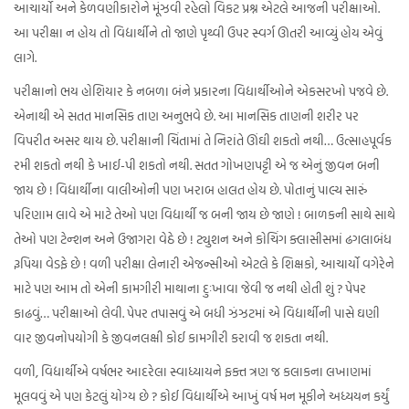
આચાર્યો અને કેળવણીકારોને મૂંઝવી રહેલો વિકટ પ્રશ્ન એટલે આજની પરીક્ષાઓ.
આ પરીક્ષા ન હોય તો વિદ્યાર્થીને તો જાણે પૃથ્વી ઉપર સ્વર્ગ ઊતરી આવ્યું હોય એવું
લાગે.
પરીક્ષાનો ભય હોશિયાર કે નબળા બંને પ્રકારના વિદ્યાર્થીઓને એકસરખો પજવે છે.
એનાથી એ સતત માનસિક તાણ અનુભવે છે. આ માનસિક તાણની શરીર પર
વિપરીત અસર થાય છે. પરીક્ષાની ચિંતામાં તે નિરાંતે ઊંઘી શકતો નથી… ઉત્સાહપૂર્વક
રમી શકતો નથી કે ખાઈ-પી શકતો નથી. સતત ગોખણપટ્ટી એ જ એનું જીવન બની
જાય છે ! વિદ્યાર્થીના વાલીઓની પણ ખરાબ હાલત હોય છે. પોતાનું પાલ્ય સારું
પરિણામ લાવે એ માટે તેઓ પણ વિદ્યાર્થી જ બની જાય છે જાણે ! બાળકની સાથે સાથે
તેઓ પણ ટેન્શન અને ઉજાગરા વેઠે છે ! ટ્યુશન અને કોચિંગ ક્લાસીસમાં ઢગલાબંધ
રૂપિયા વેડફે છે ! વળી પરીક્ષા લેનારી એજન્સીઓ એટલે કે શિક્ષકો, આચાર્યો વગેરેને
માટે પણ આમ તો એની કામગીરી માથાના દુઃખાવા જેવી જ નથી હોતી શું ? પેપર
કાઢવું… પરીક્ષાઓ લેવી. પેપર તપાસવું એ બધી ઝંઝટમાં એ વિદ્યાર્થીની પાસે ઘણી
વાર જીવનોપયોગી કે જીવનલક્ષી કોઈ કામગીરી કરાવી જ શકતા નથી.
વળી, વિદ્યાર્થીએ વર્ષભર આદરેલા સ્વાધ્યાયને ફક્ત ત્રણ જ કલાકના લખાણમાં
મૂલવવું એ પણ કેટલું યોગ્ય છે ? કોઈ વિદ્યાર્થીએ આખું વર્ષ મન મૂકીને અધ્યયન કર્યું