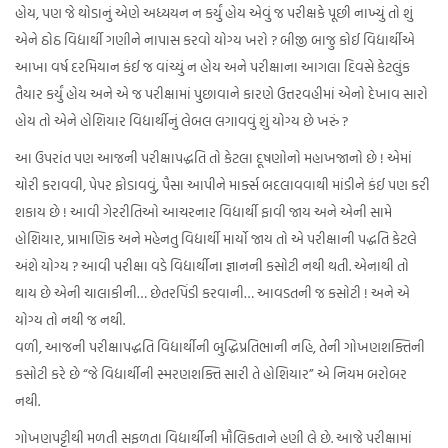
હોય, પણ જે થોડાનું એણે અધ્યયન ન કર્યું હોય એવું જ પરીક્ષકે પૂછી નાખ્યું તો શું
એને ઠોઠ વિદ્યાર્થી ગણીને નાપાસ કરવો યોગ્ય ખરો ? બીજી બાજુ કોઈ વિદ્યાર્થીએ
આખા વર્ષ દરમિયાન કંઈ જ વાંચ્યું ન હોય અને પરીક્ષાના આગલા દિવસે કેટલુંક
તૈયાર કર્યું હોય અને એ જ પરીક્ષામાં પુછાવાને કારણે ઉત્તરવહીમાં એનો દેખાવ સારો
હોય તો એને હોશિયાર વિદ્યાર્થીનું લેબલ લગાવવું શું યોગ્ય છે ખરું ?
આ ઉપરાંત પણ આજની પરીક્ષાપદ્ધતિ તો કેટલા દૂષણોનો મહાખજાનો છે ! એમાં
ચોરી કરાવવી, પેપર ફોડાવવું, પૈસા આપીને માર્ક્સ બદલાવવાથી માંડીને કંઈ પણ કરી
શકાય છે ! આવી ગેરરીતિઓ આચરનાર વિદ્યાર્થી ફાવી જાય અને એની સામે
હોશિયાર, પ્રામાણિક અને મહેનતુ વિદ્યાર્થી માર્યો જાય તો એ પરીક્ષાની પદ્ધતિ કેટલે
અંશે યોગ્ય ? આવી પરીક્ષા વડે વિદ્યાર્થીના જ્ઞાનની કસોટી નથી થતી. એનાથી તો
થાય છે એની ચાલાકીની… છેતરપિંડી કરવાની… આવડતની જ કસોટી ! અને એ
યોગ્ય તો નથી જ નથી.
વળી, આજની પરીક્ષાપદ્ધતિ વિદ્યાર્થીની બુદ્ધિપ્રતિભાની નહિ, તેની ગોખણશક્તિની
કસોટી કરે છે “જે વિદ્યાર્થીની સ્મરણશક્તિ સારી તે હોશિયાર” એ નિયમ બરોબર
નથી.
ગોખણપટ્ટીથી મળતી સફળતા વિદ્યાર્થીની મૌલિકતાને હણી લે છે. આજે પરીક્ષામાં