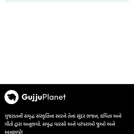
ગુજરાતની સમૃદ્ધ સંસ્કૃતિના સારને તેના સુંદર ભજન, કવિતા અને
ગીતો દ્વારા અનુભવો. સમૃદ્ધ વારસો અને પરંપરાઓ જુઓ અને
અનુભવો!