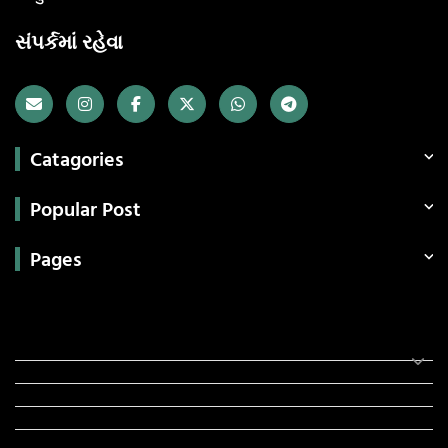
સંપર્કમાં રહેવા
Catagories
Popular Post
Pages
Categories
સરકારી માહિતી
રંગોળી
ધર્મ દર્શન
ટેકનોલોજી
હિસ્ટ્રી