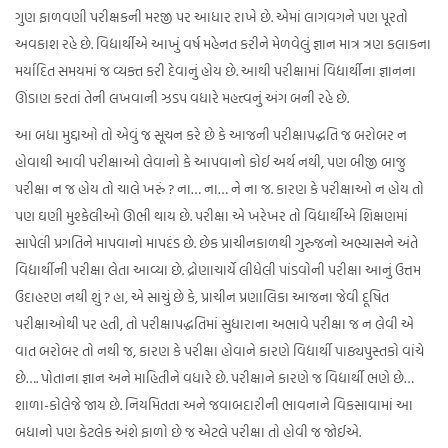
ગુણ ફાળવણી પરીક્ષકની મરજી પર આધાર રાખે છે. એમાં લાગવગને પણ પૂરતો
અવકાશ રહે છે. વિદ્યાર્થીએ આખું વર્ષ મહેનત કરીને મેળવેલું જ્ઞાન માત્ર ત્રણ કલાકના
મર્યાદિત સમયમાં જ વ્યક્ત કરી દેવાનું હોય છે. આથી પરીક્ષામાં વિદ્યાર્થીના જ્ઞાનના
ઊંડાણ કરતાં તેની લખવાની ઝડપ વધારે મહત્ત્વનું અંગ બની રહે છે.
આ બધા મુદ્દાઓ તો એવું જ સૂચન કરે છે કે આજની પરીક્ષાપદ્ધતિ જ બરોબર ન
હોવાથી આવી પરીક્ષાઓ લેવાનો કે આપવાનો કોઈ અર્થ નથી, પણ બીજી બાજુ
પરીક્ષા ન જ હોય તો ચાલે ખરું ? ના… ના… ને ના જ. કારણ કે પરીક્ષાઓ ન હોય તો
પણ ઘણી મુશ્કેલીઓ ઊભી થાય છે. પરીક્ષા એ ખરેખર તો વિદ્યાર્થીએ શિક્ષણમાં
સાપેલી પ્રગતિને માપવાનો માપદંડ છે. છેક પ્રાચીનકાળથી ગુરુજનો અભ્યાસને અંતે
વિદ્યાર્થીની પરીક્ષા લેતા આવ્યા છે. દ્રોણાચાર્યે લીધેલી પાંડવોની પરીક્ષા આનું ઉત્તમ
ઉદાહરણ નથી શું ? હા, એ સાચું છે કે, પ્રાચીન પ્રણાલિકા આજના જેવી દૂષિત
પરીક્ષાઓથી પર હતી, તો પરીક્ષાપદ્ધતિમાં સુધારાના અભાવે પરીક્ષા જ ન લેવી એ
વાત બરોબર તો નથી જ, કારણ કે પરીક્ષા હોવાને કારણે વિદ્યાર્થી પાઠ્યપુસ્તકો વાંચે
છે…. પોતાના જ્ઞાન અને માહિતીને વધારે છે. પરીક્ષાને કારણે જ વિદ્યાર્થી ભણે છે…
શાળા-કોલેજે જાય છે. નિયમિતતા અને જવાબદારીની ભાવનાને વિકસાવામાં આ
બધાનો પણ કેટલેક અંશે ફાળો છે જ એટલે પરીક્ષા તો હોવી જ જોઈએ.