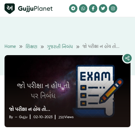
Skip
to
content
Home
જો પરીક્ષા ન હોય તો…
શિક્ષણ
ગુજરાતી નિબંધ
જો પરીક્ષા ન હોય તો…
250
By
Gujju
02-10-2023
Views