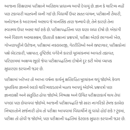
આજના શિક્ષણમાં પરીક્ષાને અતિશય પ્રાધાન્ય આપી દેવાયું છે. જ્ઞાન કે ચારિત્ર્ય નહીં
પણ ટકાવારી મહત્ત્વની બની ગઈ છે. વિદ્યાર્થી ઉપર સતત વાંચન, પરીક્ષાની તૈયારી,
મનોરંજન કે આરામનો અભાવ જે માનસિક તાણ જન્માવે છે, તેને કારણે તેના
સ્વાસ્થ્ય ઉપર અસર થઈ શકે છે. પરીક્ષાપદ્ધતિના પણ ઘણા બધા દોષો છે. એકાંગી
અને વિશાળ અભ્યાસક્રમ, ઊતરતી કક્ષાનાં પ્રશ્નપત્રો, પરીક્ષા એટલે ભાગ્યનો ખેલ,
ગોખણપટ્ટીને ઉત્તેજન, પરીક્ષામાં નકલબાજી, ગેરરીતિઓ અને ભ્રષ્ટાચાર, પરીક્ષકોનાં
પક્ષે બેદરકારી, પક્ષપાત, દૃષ્ટિભેદ વગેરેને કારણે મૂલ્યાંકનમાં આવતો તફાવત,
પરિણામમાં અક્ષમ્ય ભૂલો જેવા પરીક્ષાપદ્ધતિના દોષોને દૂર કરી એમાં વ્યાપક
સુધારણા કરવાની જરૂર છે.
પરીક્ષામાં ખરેખર તો આખા વર્ષના કાર્યનું ક્ષતિરહિત મૂલ્યાંકન થવું જોઈએ. કેવળ
પુસ્તકિયા જ્ઞાનને બદલે ચારિત્ર્યઘડતરને મહત્ત્વ આપવું એઈએ. પ્રશ્નપત્રો પણ
જ્ઞાનલક્ષી અને સંતુલિત હોવા જોઈએ. નિષ્પક્ષ અને ઉચિત પરીક્ષણકાર્ય થાય તેવાં
પગલાં પણ લેવાવવાં જોઈએ. આજની પરીક્ષાપદ્ધતિ જો સારા નાગરિકો તેમજ કાબેલ
નિષ્ણાતોને સર્જનારી હોય તો પરીક્ષા આપવામાં વિદ્યાર્થીને શું વાંધો હોઈ શકે ? ટૂંકમાં,
પરીક્ષા તો હોવી જ જોઈએ, પણ પરીક્ષાની પદ્ધતિમાં કેટલાક સુધારા કરવાની જરૂર છે.