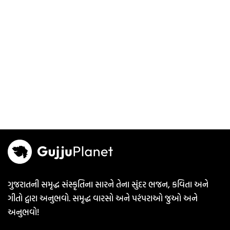
ગુજરાતની સમૃદ્ધ સંસ્કૃતિના સારને તેના સુંદર ભજન, કવિતા અને
ગીતો દ્વારા અનુભવો. સમૃદ્ધ વારસો અને પરંપરાઓ જુઓ અને
અનુભવો!