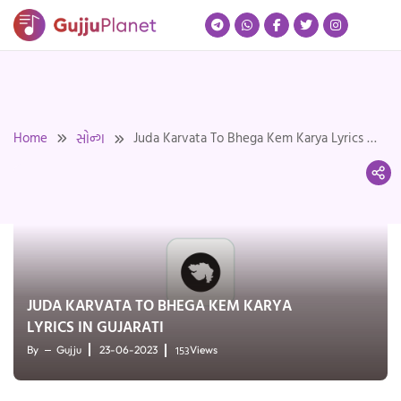
Skip
to
content
Home
Juda Karvata To Bhega Kem Karya Lyrics in
સોન્ગ
Gujarati
JUDA KARVATA TO BHEGA KEM KARYA
LYRICS IN GUJARATI
153
By
Gujju
23-06-2023
Views