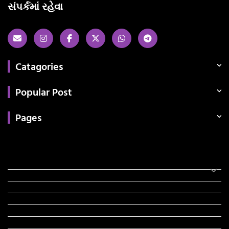
સંપર્કમાં રહેવા
Catagories
Popular Post
Pages
Categories
સરકારી માહિતી
રંગોળી
ધર્મ દર્શન
ટેકનોલોજી
હિસ્ટ્રી
મહાપુરુષો