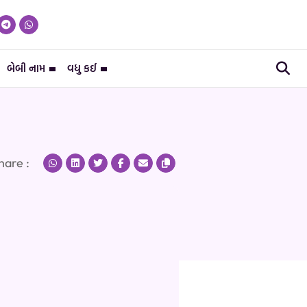
બેબી નામ
વધુ કઈ
hare :