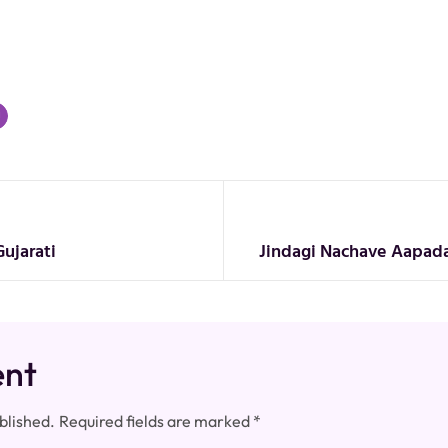
Gujarati
Jindagi Nachave Aapadaj
ent
blished.
Required fields are marked
*