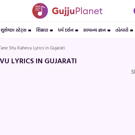
શુભેચ્છા સ્ટેટ્સ
શિક્ષણ
ધર્મ દર્શન
સામાન્ય જ્ઞાન
તહેવારો
ane Shu Kahevu Lyrics in Gujarati
U LYRICS IN GUJARATI
S