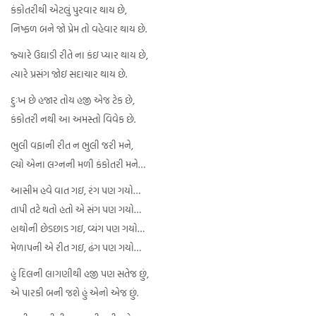
કંકોતરીથી એટલું પુરવાર થાય છે,
નિષ્ફળ બને જો પ્રેમ તો વહેવાર થાય છે.
જ્યારે ઉઘાડી રીતે ના કંઇ પ્યાર થાય છે,
ત્યારે પ્રસંગ જોઇ સદાચાર થાય છે.
દુઃખ છે હજાર તોય હજી એજ ટેક છે,
કંકોતરી નથી આ અમસ્તો વિવેક છે.
ભુલી વફાની રીત ન ભુલી જરી મને,
લ્યો એના લગ્નની મળી કંકોતરી મને…
આસીમ હવે વાત ગઇ, રંગ પણ ગયો…
તાપી તટે થતો હતો એ સંગ પણ ગયો…
હાથોની છેડછાડ ગઇ, વ્યંગ પણ ગયો…
મેળાપની એ રીત ગઇ, ઢંગ પણ ગયો…
હું દિલની લાગણીથી હજી પણ સતેજ છું,
એ પારકી બની જશે હું એનો એજ છું.