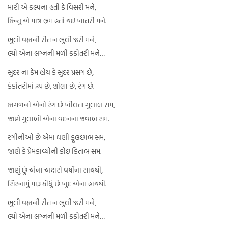
મારી એ કલ્પના હતી કે વિસરી મને,
કિન્તુ એ માત્ર ભ્રમ હતો થઇ ખાતરી મને.
ભુલી વફાની રીત ન ભુલી જરી મને,
લ્યો એના લગ્નની મળી કંકોતરી મને…
સુંદર ના કેમ હોય કે સુંદર પ્રસંગ છે,
કંકોતરીમાં રૂપ છે, શોભા છે, રંગ છે.
કાગળનો એનો રંગ છે ખીલતા ગુલાબ સમ,
જાણે ગુલાબી એના વદનના જવાબ સમ.
રંગીનીઓ છે એમાં ઘણી ફૂલછાબ સમ,
જાણે કે પ્રેમકાવ્યોની કોઇ કિતાબ સમ.
જાણું છું એના અક્ષરો વર્ષોના સાથથી,
સિરનામું મારૂ કીધું છે ખુદ એના હાથથી.
ભુલી વફાની રીત ન ભુલી જરી મને,
લ્યો એના લગ્નની મળી કંકોતરી મને…