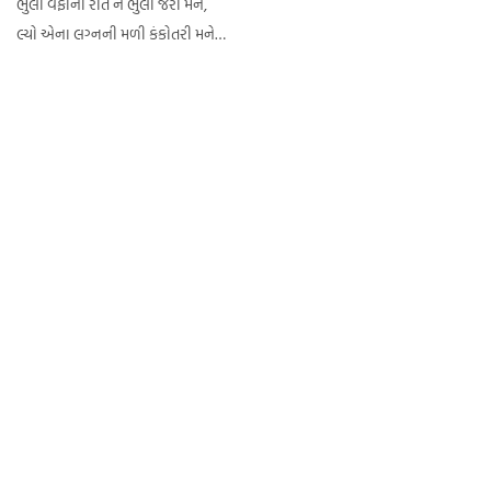
ભુલી વફાની રીત ન ભુલી જરી મને,
લ્યો એના લગ્નની મળી કંકોતરી મને…