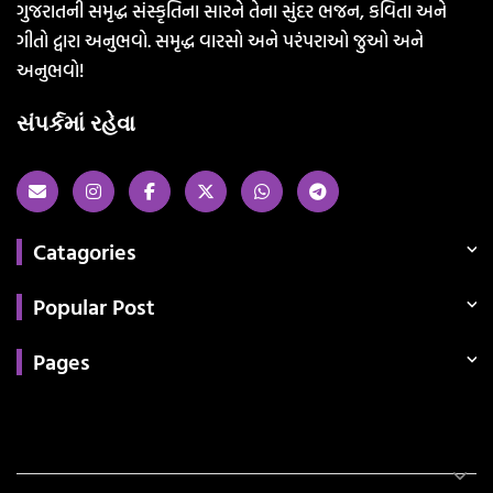
ગુજરાતની સમૃદ્ધ સંસ્કૃતિના સારને તેના સુંદર ભજન, કવિતા અને
ગીતો દ્વારા અનુભવો. સમૃદ્ધ વારસો અને પરંપરાઓ જુઓ અને
અનુભવો!
સંપર્કમાં રહેવા
Catagories
Popular Post
Pages
Categories
સરકારી માહિતી
રંગોળી