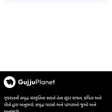
ગુજરાતની સમૃદ્ધ સંસ્કૃતિના સારને તેના સુંદર ભજન, કવિતા અને
ગીતો દ્વારા અનુભવો. સમૃદ્ધ વારસો અને પરંપરાઓ જુઓ અને
અનુભવો!