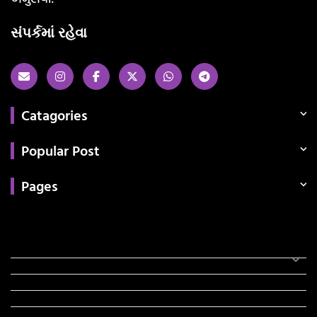
સંપર્કમાં રહેવા
Catagories
Popular Post
Pages
Categories
સરકારી માહિતી
રંગોળી
ધર્મ દર્શન
ટેકનોલોજી
હિસ્ટ્રી