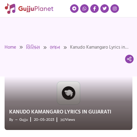
Skip
to
content
Home
Kanudo Kamangaro Lyrics in
લિરિક્સ
ભજન
Gujarati
KANUDO KAMANGARO LYRICS IN GUJARATI
367
By
Gujju
20-05-2023
Views