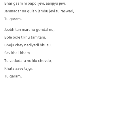
Bhar gaam ni papdi jevi, aanjiyu jevi,
Jamnagar na gulan jambu jevi tu raswari,
Tu garam..
Jeebh tari marchu gondal nu,
Bole bole tikhu tam tam,
Bheju chey nadiyadi bhusu,
Sav khali kham,
Tu vadodara no lilo chevdo,
Khata aave tajgi,
Tu garam..