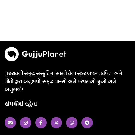
ગુજરાતની સમૃદ્ધ સંસ્કૃતિના સારને તેના સુંદર ભજન, કવિતા અને
ગીતો દ્વારા અનુભવો. સમૃદ્ધ વારસો અને પરંપરાઓ જુઓ અને
અનુભવો!
સંપર્કમાં રહેવા