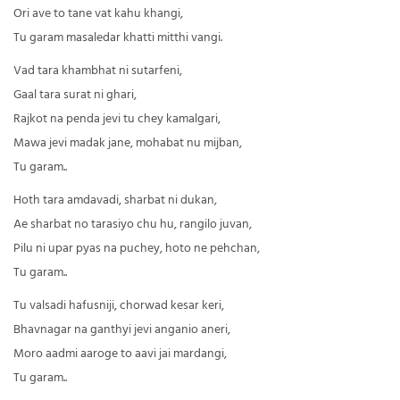
Ori ave to tane vat kahu khangi,
Tu garam masaledar khatti mitthi vangi.
Vad tara khambhat ni sutarfeni,
Gaal tara surat ni ghari,
Rajkot na penda jevi tu chey kamalgari,
Mawa jevi madak jane, mohabat nu mijban,
Tu garam..
Hoth tara amdavadi, sharbat ni dukan,
Ae sharbat no tarasiyo chu hu, rangilo juvan,
Pilu ni upar pyas na puchey, hoto ne pehchan,
Tu garam..
Tu valsadi hafusniji, chorwad kesar keri,
Bhavnagar na ganthyi jevi anganio aneri,
Moro aadmi aaroge to aavi jai mardangi,
Tu garam..