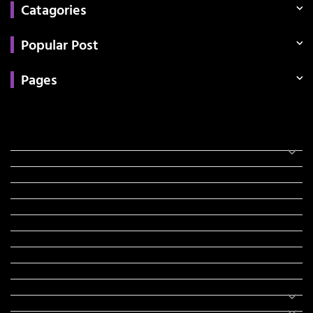
Catagories
Popular Post
Pages
Categories
સરકારી માહિતી
રંગોળી
ધર્મ દર્શન
ટેકનોલોજી
હિસ્ટ્રી
મહાપુરુષો
સરકારી નોકરી
સુવિચારો
અભ્યાસ સામગ્રી
શિક્ષણ
વાર્તા