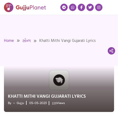
Skip
to
content
Home
Khatti Mithi Vangi Gujarati Lyrics
સોન્ગ
KHATTI MITHI VANGI GUJARATI LYRICS
229
By
Gujju
05-05-2023
Views