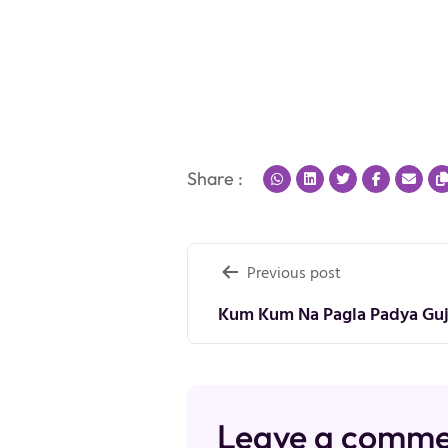
Share :
Post
Previous post
navigation
Kum Kum Na Pagla Padya Guja
Leave a comm