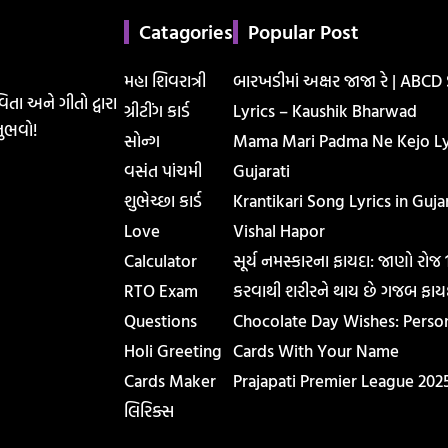
Catagories
Popular Post
મહા શિવરાત્રી
બારખડીમાં અક્ષર જાજા રે | ABCD
િતા અને ગીતો દ્વારા
ગ્રીટીંગ કાર્ડ
Lyrics – Kaushik Bharwad
ુભવો!
સોન્ગ
Mama Mari Padma Ne Kejo Lyr
વસંત પાંચમી
Gujarati
શુભેચ્છા કાર્ડ
Krantikari Song Lyrics in Gujar
Love
Vishal Hapor
Calculator
સૂર્ય નમસ્કારના ફાયદા: જાણો રોજ
RTO Exam
કરવાથી શરીરને થાય છે ગજબ ફાય
Questions
Chocolate Day Wishes: Perso
Holi Greeting
Cards With Your Name
Cards Maker
Prajapati Premier League 202
લિરિક્સ