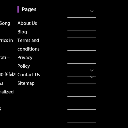
Categories
સરકારી માહિતી
Pages
રંગોળી
ધર્મ દર્શન
 Song
About Us
ટેકનોલોજી
Blog
હિસ્ટ્રી
ics in
Terms and
મહાપુરુષો
સરકારી નોકરી
conditions
સુવિચારો
ati –
Privacy
અભ્યાસ સામગ્રી
Policy
શિક્ષણ
વાર્તા
 10 મિનિટ
Contact Us
IPL
દા
Sitemap
ટુરિઝમ
nalized
રેસિપી
આરોગ્ય
લાઈફ સ્ટાઇલ
5
RTO
યોજના
રાજનીતિ