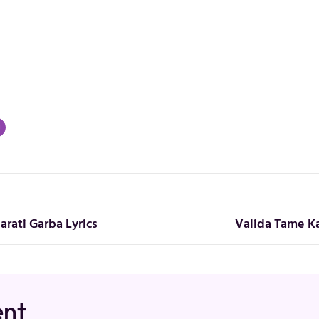
rati Garba Lyrics
Valida Tame Ka
ent