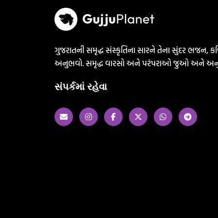
ગુજરાતની સમૃદ્ધ સંસ્કૃતિના સારને તેના સુંદર ભજન, કવ
અનુભવો. સમૃદ્ધ વારસો અને પરંપરાઓ જુઓ અને અન
સંપર્કમાં રહેવા