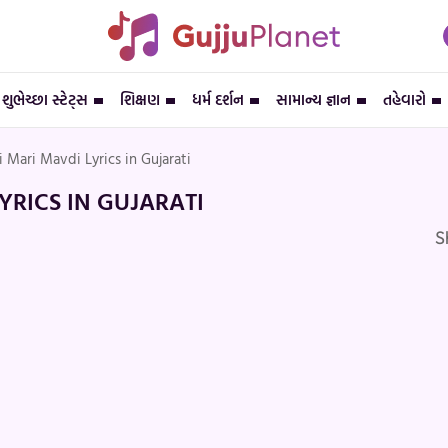
શુભેચ્છા સ્ટેટ્સ
શિક્ષણ
ધર્મ દર્શન
સામાન્ય જ્ઞાન
તહેવારો
 Mari Mavdi Lyrics in Gujarati
YRICS IN GUJARATI
S