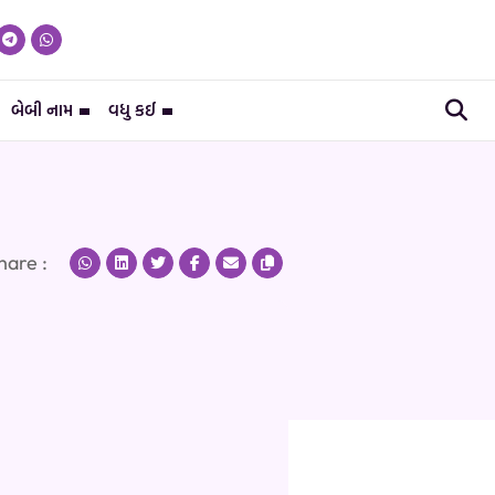
બેબી નામ
વધુ કઈ
hare :