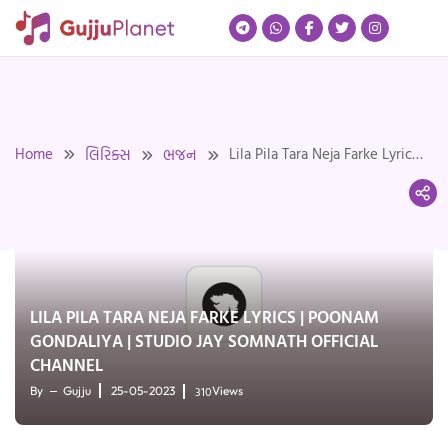
Skip
to
content
Home
Lila Pila Tara Neja Farke Lyrics
લિરિક્સ
ભજન
| Poonam Gondaliya | Studio
Jay Somnath Official Channel
LILA PILA TARA NEJA FARKE LYRICS | POONAM
GONDALIYA | STUDIO JAY SOMNATH OFFICIAL
CHANNEL
310
By
Gujju
25-05-2023
Views