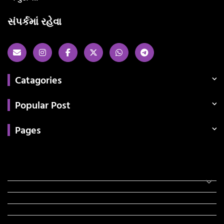
સંપર્કમાં રહેવા
Catagories
Popular Post
Pages
Categories
સરકારી માહિતી
રંગોળી
ધર્મ દર્શન
ટેકનોલોજી
હિસ્ટ્રી