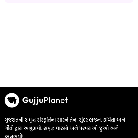
ગુજરાતની સમૃદ્ધ સંસ્કૃતિના સારને તેના સુંદર ભજન, કવિતા અને
ગીતો દ્વારા અનુભવો. સમૃદ્ધ વારસો અને પરંપરાઓ જુઓ અને
અનુભવો!