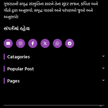
ગુજરાતની સમૃદ્ધ સંસ્કૃતિના સારને તેના સુંદર ભજન, કવિતા અને
ગીતો દ્વારા અનુભવો. સમૃદ્ધ વારસો અને પરંપરાઓ જુઓ અને
અનુભવો!
સંપર્કમાં રહેવા
Catagories
Popular Post
Pages
Categories
સરકારી માહિતી