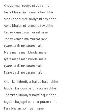
Khodal mari rudiya ni dev chhe
Aena bhajan ni roj mane tev chhe
Maa khodal mari rudiya ni dev chhe
Aena bhajan ni roj mane tev chhe
Raday kamad ma muraat rahe
Raday kamad ma muraat rahe
Tyare aa dil ne aaram male
Jyare mane mari khodal male
Jyare mane mari khodal male
Tyare aa dil ne aaram male
Tyare aa dil ne aaram male
Khamkari khodiyar hajraa hajur chhe
Jagdamba jogni parcha puran chhe
Khamkari khodiyar hajra hajur chhe
Jagdamba jogni parchar puran chhe
Tara bhajan no ni aam rahe