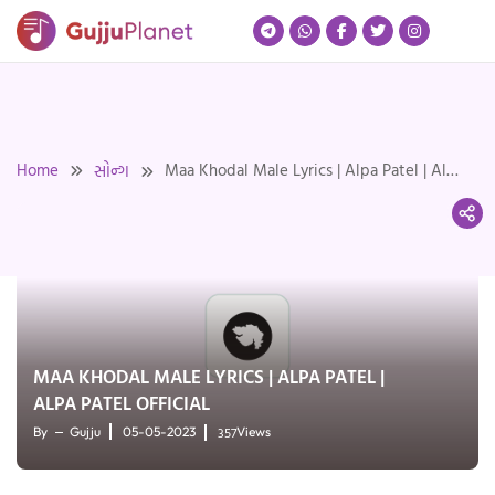
Skip
to
content
Home
Maa Khodal Male Lyrics | Alpa Patel | Alpa
સોન્ગ
Patel Official
MAA KHODAL MALE LYRICS | ALPA PATEL |
ALPA PATEL OFFICIAL
357
By
Gujju
05-05-2023
Views