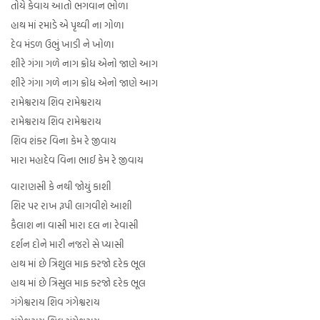
તોયે કેવાય આતો ભગવાન ભોળા
હાથ માં રમાડે એ પૃથ્વી ના ગોળા
દેવ મંડળ ઉભું ખાડી ને ખોળા
શીરે ગંગા ગળે નાગ ક્રોધ એનો જાણે આગ
શીરે ગંગા ગળે નાગ ક્રોધ એનો જાણે આગ
રામેશ્વરાય શિવ રામેશ્વરાય
રામેશ્વરાય શિવ રામેશ્વરાય
શિવ શંકર વિના કેમ રે જીવાય
મારા મહાદેવ વિના ભાઈ કેમ રે જીવાય
વારાણસી કે નથી જોયું કાશી
શિર પર રાખ રૂપી લાગવીશે આશી
કૈલાશ ના વાસી મારા દલ ના રેવાસી
દર્શન દોને મારી નજરો સે પ્યાસી
હાથ માં છે ત્રિશુલ માફ કરજો દરેક ભૂલ
હાથ માં છે ત્રિસુલ માફ કરજો દરેક ભૂલ
ગંગેશ્વરાય શિવ ગંગેશ્વરાય