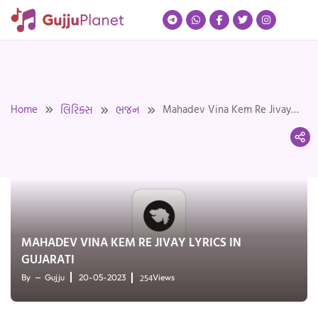
Skip
to
content
Home
Mahadev Vina Kem Re Jivay
લિરિક્સ
ભજન
Lyrics in Gujarati
MAHADEV VINA KEM RE JIVAY LYRICS IN
GUJARATI
254
By
Gujju
20-05-2023
Views