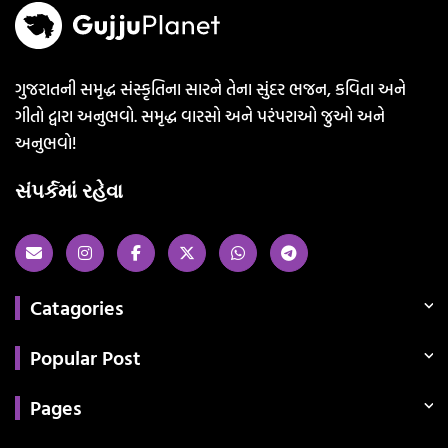
ગુજરાતની સમૃદ્ધ સંસ્કૃતિના સારને તેના સુંદર ભજન, કવિતા અને
ગીતો દ્વારા અનુભવો. સમૃદ્ધ વારસો અને પરંપરાઓ જુઓ અને
અનુભવો!
સંપર્કમાં રહેવા
Catagories
Popular Post
Pages