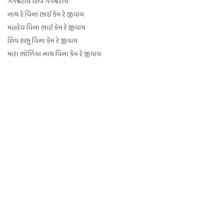
ગંગેશ્વરાય શિવ ગંગેશ્વરાય
નાથ રે વિના ભાઈ કેમ રે જીવાય
મહાદેવ વિના ભાઈ કેમ રે જીવાય
શિવ શંભુ વિના કેમ રે જીવાય
મારા ભોળિયા નાથ વિના કેમ રે જીવાય