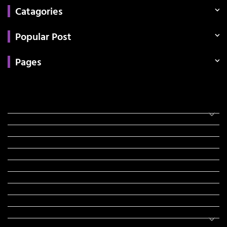
Catagories
Popular Post
Pages
Categories
સરકારી માહિતી
રંગોળી
ધર્મ દર્શન
ટેકનોલોજી
હિસ્ટ્રી
મહાપુરુષો
સરકારી નોકરી
સુવિચારો
અભ્યાસ સામગ્રી
શિક્ષણ
વાર્તા