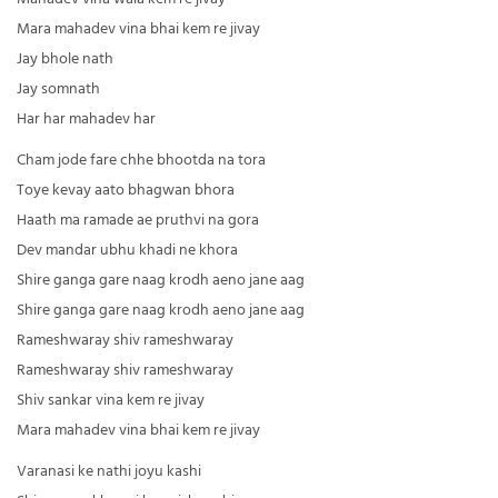
Mara mahadev vina bhai kem re jivay
Jay bhole nath
Jay somnath
Har har mahadev har
Cham jode fare chhe bhootda na tora
Toye kevay aato bhagwan bhora
Haath ma ramade ae pruthvi na gora
Dev mandar ubhu khadi ne khora
Shire ganga gare naag krodh aeno jane aag
Shire ganga gare naag krodh aeno jane aag
Rameshwaray shiv rameshwaray
Rameshwaray shiv rameshwaray
Shiv sankar vina kem re jivay
Mara mahadev vina bhai kem re jivay
Varanasi ke nathi joyu kashi