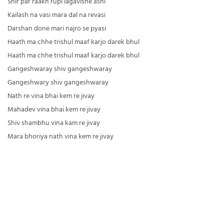
Shir par raakh rupi lagavishe ashi
Kailash na vasi mara dal na revasi
Darshan done mari najro se pyasi
Haath ma chhe trishul maaf karjo darek bhul
Haath ma chhe trishul maaf karjo darek bhul
Gangeshwaray shiv gangeshwaray
Gangeshwary shiv gangeshwaray
Nath re vina bhai kem re jivay
Mahadev vina bhai kem re jivay
Shiv shambhu vina kam re jivay
Mara bhoriya nath vina kem re jivay