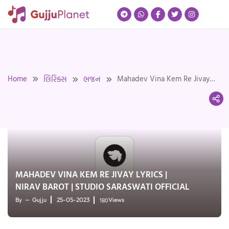
Skip
to
content
Home
Mahadev Vina Kem Re Jivay
લિરિક્સ
ભજન
Lyrics | Nirav Barot | Studio
Saraswati Official
MAHADEV VINA KEM RE JIVAY LYRICS |
NIRAV BAROT | STUDIO SARASWATI OFFICIAL
180
By
Gujju
25-05-2023
Views