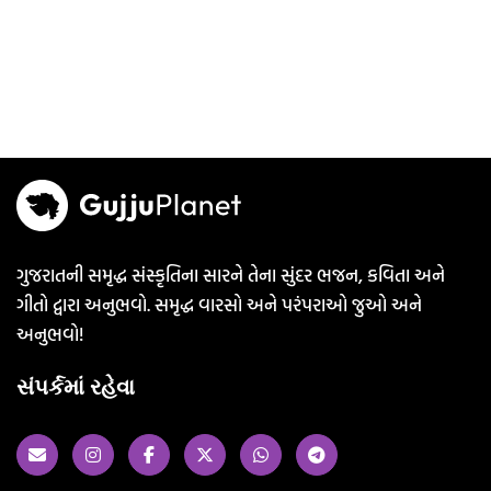
ગુજરાતની સમૃદ્ધ સંસ્કૃતિના સારને તેના સુંદર ભજન, કવિતા અને
ગીતો દ્વારા અનુભવો. સમૃદ્ધ વારસો અને પરંપરાઓ જુઓ અને
અનુભવો!
સંપર્કમાં રહેવા