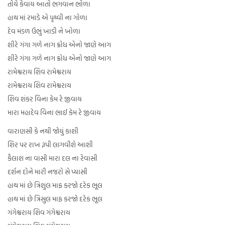
તોયે કેવાય આતો ભગવાન ભોળા
હાથ માં રમાડે એ પૃથ્વી ના ગોળા
દેવ મંડળ ઉભું ખાડી ને ખોળા
શીરે ગંગા ગળે નાગ ક્રોધ એનો જાણે આગ
શીરે ગંગા ગળે નાગ ક્રોધ એનો જાણે આગ
રામેશ્વરાય શિવ રામેશ્વરાય
રામેશ્વરાય શિવ રામેશ્વરાય
શિવ શંકર વિના કેમ રે જીવાય
મારા મહાદેવ વિના ભાઈ કેમ રે જીવાય
વારાણસી કે નથી જોયું કાશી
શિર પર રાખ રૂપી લાગવીશે આશી
કૈલાશ ના વાસી મારા દલ ના રેવાસી
દર્શન દોને મારી નજરો સે પ્યાસી
હાથ માં છે ત્રિશુલ માફ કરજો દરેક ભૂલ
હાથ માં છે ત્રિસુલ માફ કરજો દરેક ભૂલ
ગંગેશ્વરાય શિવ ગંગેશ્વરાય