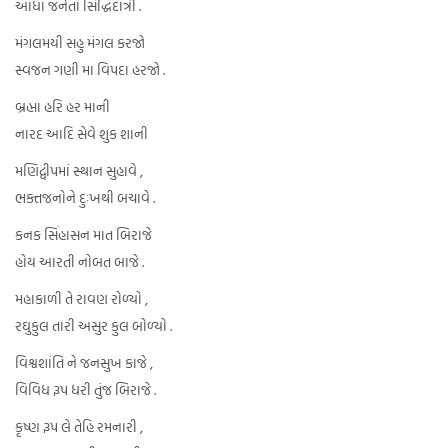
આધા જનેતા સિદ્ધિદાત્રી .
મંગલમયી સહુ મંગલ કરજો
સ્વજન ગણી મા વિપદા હરજો .
બ્રહ્મા હરિ હર માની
નારદ આદિ સેવે શુક શાની
મણિદ્વીપમાં સ્થાન સુહાવે ,
ભક્તજનોને દુઃખથી બચાવે .
કનક સિંહાસન માત બિરાજે
હોય આરતી નોબત બાજે .
મહાકાળી તે રાવણ રોળ્યો ,
રઘુકુલ તારી અસુર કુલ બોળ્યો .
વિશ્વશાંતિ ને જનસુખ કાજે ,
વિવિધ રૂપ ધરી તુંજ બિરાજે .
કૃષ્ણ રૂપ લે તેહિ રમનારી ,