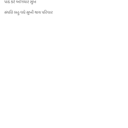
પાઠ કરે અગિયાર સુખ
સંપત્તિ બહુ વધે સુખી થાય પરિવાર