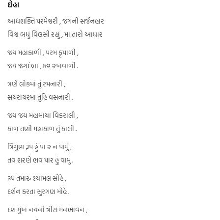
દોહા
આદ્યશક્તિ પરમેશ્વરી , જગની સર્જનહાર
વિશ્વ બધું વિલસી રહ્યું , મા તારો આધાર
જય મહાકાળી , પરમ કૃપાળી ,
જય જગદંબા , ક૨ ૨ખવાળી .
ત્રણે લોકમાં તું રમનારી ,
સચરાચરમાં તુંહિ વસનારી .
જય જય મહામાયા વિકરાલી ,
કાળ તણી મહાકાળ તું કાલી .
ત્રિગુણ રૂપ હું પા ૨ ન પામું ,
તવ શરણે ભવ પાર હું વામું .
રૂપ તમારું શ્યામલ સોહે ,
દર્શન કરતા સુરગણ મોહે .
દશ મુખ નયનો ત્રીસ મનભાવન ,