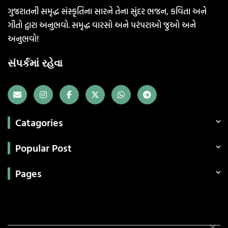
ગુજરાતની સમૃદ્ધ સંસ્કૃતિના સારને તેના સુંદર ભજન, કવિતા અને
ગીતો દ્વારા અનુભવો. સમૃદ્ધ વારસો અને પરંપરાઓ જુઓ અને
અનુભવો!
સંપર્કમાં રહેવા
Catagories
Popular Post
Pages
Categories
સરકારી માહિતી