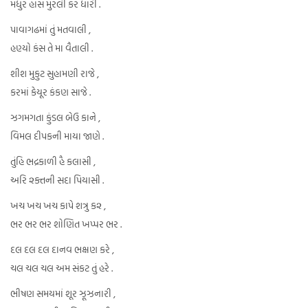
મધુર હાસ મુરલી કર ધારી .
પાવાગઢમાં તું મતવાલી ,
હણ્યો કંસ તે મા વૈતાલી .
શીશ મુકુટ સુહામણી રાજે ,
કરમાં કેયૂર કંકણ સાજે .
ઝગમગતા કુંડલ બેઉ કાને ,
વિમલ દીપકની માયા જાણે .
તુંહિ ભદ્રકાળી હૈ કલાસી ,
અરિ ૨ક્તની સદા પિયાસી .
ખચ ખચ ખચ કાપે શત્રુ ક૨ ,
ભર ભર ભર શોણિત ખપ્પર ભર .
દલ દલ દલ દાનવ ભક્ષણ કરે ,
ચલ ચલ ચલ અમ સંકટ તું હરે .
ભીષણ સમયમાં શૂર ઝૂઝનારી ,