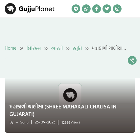
Skip
to
content
Home
મહાકાળી ચાલીસા
લિરિક્સ
આરતી
સ્તુતિ
(Shree Mahakali
Chalisa in Gujarati)
મહાકાળી ચાલીસા (SHREE MAHAKALI CHALISA IN
GUJARATI)
12586
By
Gujju
26-09-2023
Views