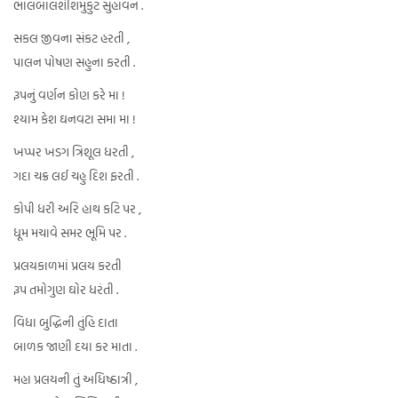
ભાલબાલશીશમુકુટ સુહાવન .
સકલ જીવના સંકટ હરતી ,
પાલન પોષણ સહુના કરતી .
રૂપનું વર્ણન કોણ કરે મા !
શ્યામ કેશ ઘનવટા સમા મા !
ખપ્પર ખડગ ત્રિશૂલ ધરતી ,
ગદા ચક્ર લઈ ચહુ દિશ ફરતી .
કોપી ધરી અરિ હાથ કટિ પર ,
ધૂમ મચાવે સમર ભૂમિ પર .
પ્રલયકાળમાં પ્રલય કરતી
રૂપ તમોગુણ ઘોર ધરંતી .
વિધા બુદ્ધિની તુંહિ દાતા
બાળક જાણી દયા કર માતા .
મહા પ્રલયની તું અધિષ્ઠાત્રી ,