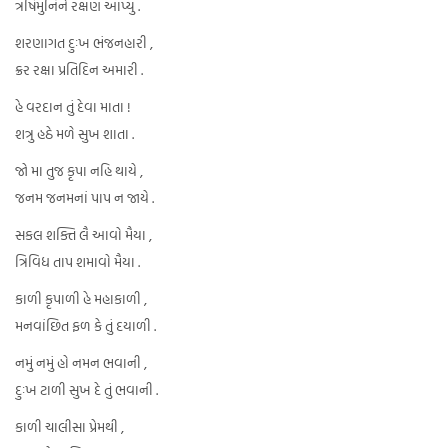
ત્રષિમુનિને રક્ષણ આપ્યું .
શરણાગત દુઃખ ભંજનહારી ,
ક્રર રક્ષા પ્રતિદિન અમારી .
હે વરદાન તું દેવા માતા !
શત્રુ હઠે મળે સુખ શાતા .
જો મા તુજ કૃપા નહિ થાયે ,
જનમ જનમનાં પાપ ન જાયે .
સકલ શક્તિ લૈ આવો મૈયા ,
ત્રિવિધ તાપ શમાવો મૈયા .
કાળી કૃપાળી હે મહાકાળી ,
મનવાંછિત ફળ કે તું દયાળી .
નમું નમું હો નમન ભવાની ,
દુઃખ ટાળી સુખ દે તું ભવાની .
કાળી ચાલીસા પ્રેમથી ,