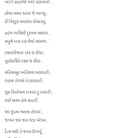
ખડગ પ્રહારથી અરિ હણનારી .
તોમર સમર કરણ જે આવ્યું ,
લૈ ત્રિશૂલ યમલોક પોંચાડ્યું .
હણ્ય અસિથી દુશ્મન સઘળા ,
સહુથે ખલ દલ થેર્યા સબળા .
રક્તબીજના ખંડ જ કીધા ,
પૂર્ણશક્તિ રક્ત જ પીધા .
મહિષાસુર અતિશય બલધારી ,
રણમાં રોળ્યો તેં લલકારી .
ધૂમ્ર વિલોચન દારુણ દુઃખકારી ,
કર્યો ભસ્મ તેને સંહારી .
ચંડ મુંડના મસ્તક તોડયાં ,
જગમાં જય જય ઝંડા ખેડયા .
દૈત્ય થકી તેં જગત ઉગાર્યું ,