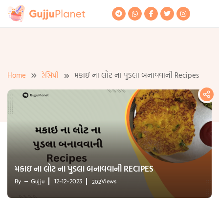
Skip
to
content
Home
મકાઇ ના લોટ ના પુડલા બનાવવાની Recipes
રેસિપી
મકાઇ ના લોટ ના પુડલા બનાવવાની RECIPES
202
By
Gujju
12-12-2023
Views