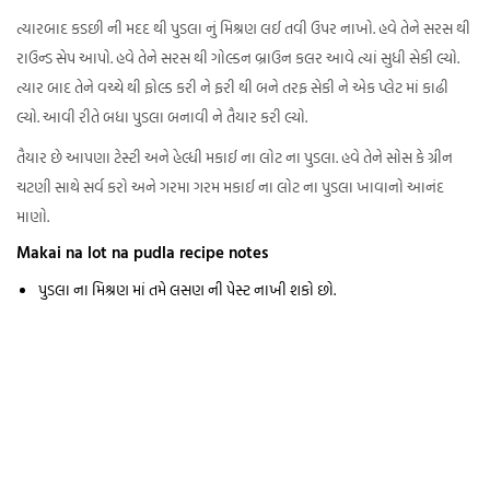
ત્યારબાદ કડછી ની મદદ થી પુડલા નું મિશ્રણ લઈ તવી ઉપર નાખો. હવે તેને સરસ થી
રાઉન્ડ સેપ આપો. હવે તેને સરસ થી ગોલ્ડન બ્રાઉન કલર આવે ત્યાં સુધી સેકી લ્યો.
ત્યાર બાદ તેને વચ્ચે થી ફોલ્ડ કરી ને ફરી થી બને તરફ સેકી ને એક પ્લેટ માં કાઢી
લ્યો. આવી રીતે બધા પુડલા બનાવી ને તૈયાર કરી લ્યો.
તૈયાર છે આપણા ટેસ્ટી અને હેલ્ધી મકાઈ ના લોટ ના પુડલા. હવે તેને સોસ કે ગ્રીન
ચટણી સાથે સર્વ કરો અને ગરમા ગરમ મકાઈ ના લોટ ના પુડલા ખાવાનો આનંદ
માણો.
Makai na lot na pudla recipe notes
પુડલા ના મિશ્રણ માં તમે લસણ ની પેસ્ટ નાખી શકો છો.