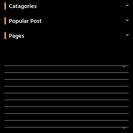
Catagories
Popular Post
Pages
Categories
સરકારી માહિતી
રંગોળી
ધર્મ દર્શન
ટેકનોલોજી
હિસ્ટ્રી
મહાપુરુષો
સરકારી નોકરી
સુવિચારો
અભ્યાસ સામગ્રી
શિક્ષણ
વાર્તા