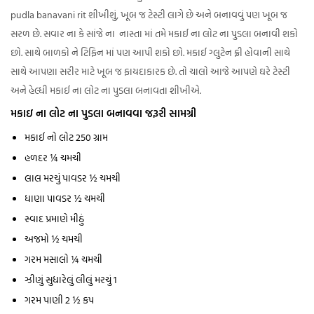
pudla banavani rit શીખીશું, ખૂબ જ ટેસ્ટી લાગે છે અને બનાવવું પણ ખૂબ જ
સરળ છે. સવાર ના કે સાંજે ના નાસ્તા માં તમે મકાઈ ના લોટ ના પુડલા બનાવી શકો
છો. સાથે બાળકો ને ટિફિન માં પણ આપી શકો છો. મકાઈ ગ્લુટેન ફ્રી હોવાની સાથે
સાથે આપણા સરીર માટે ખૂબ જ ફાયદાકારક છે. તો ચાલો આજે આપણે ઘરે ટેસ્ટી
અને હેલ્ધી મકાઈ ના લોટ ના પુડલા બનાવતા શીખીએ.
મકાઇ ના લોટ ના પુડલા બનાવવા જરૂરી સામગ્રી
મકાઈ નો લોટ 250 ગ્રામ
હળદર ¼ ચમચી
લાલ મરચું પાવડર ½ ચમચી
ધાણા પાવડર ½ ચમચી
સ્વાદ પ્રમાણે મીઠું
અજમો ½ ચમચી
ગરમ મસાલો ¼ ચમચી
ઝીણું સુધારેલું લીલું મરચું 1
ગરમ પાણી 2 ½ કપ