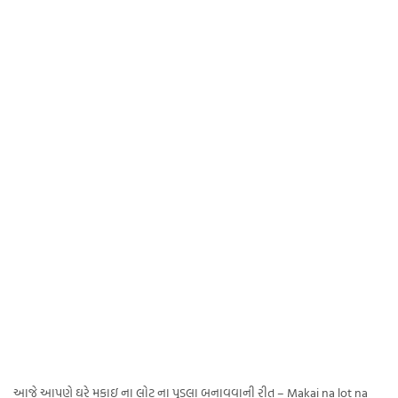
આજે આપણે ઘરે મકાઇ ના લોટ ના પુડલા બનાવવાની રીત – Makai na lot na