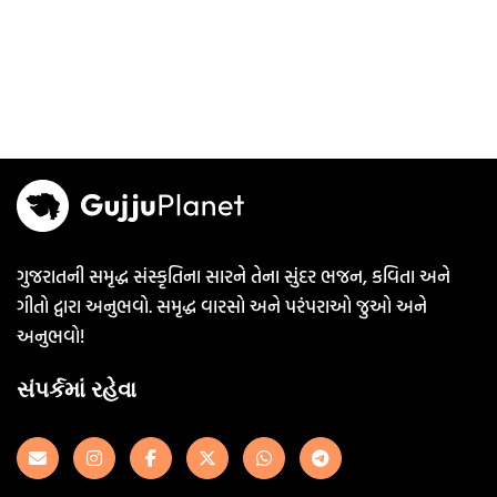
ગુજરાતની સમૃદ્ધ સંસ્કૃતિના સારને તેના સુંદર ભજન, કવિતા અને
ગીતો દ્વારા અનુભવો. સમૃદ્ધ વારસો અને પરંપરાઓ જુઓ અને
અનુભવો!
સંપર્કમાં રહેવા