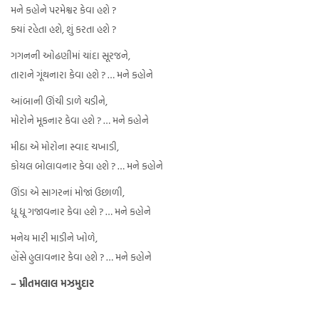
મને કહોને પરમેશ્વર કેવા હશે ?
ક્યાં રહેતા હશે, શું કરતા હશે ?
ગગનની ઓઢણીમાં ચાંદા સૂરજને,
તારાને ગૂંથનારા કેવા હશે ? … મને કહોને
આંબાની ઊંચી ડાળે ચડીને,
મોરોને મૂકનાર કેવા હશે ? … મને કહોને
મીઠા એ મોરોના સ્વાદ ચખાડી,
કોયલ બોલાવનાર કેવા હશે ? … મને કહોને
ઊંડા એ સાગરનાં મોજાં ઉછાળી,
ધૂ ધૂ ગજાવનાર કેવા હશે ? … મને કહોને
મનેય મારી માડીને ખોળે,
હોંસે હુલાવનાર કેવા હશે ? … મને કહોને
– પ્રીતમલાલ મઝમુદાર