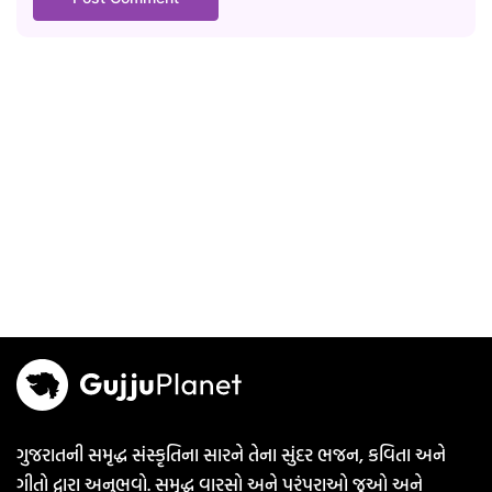
ગુજરાતની સમૃદ્ધ સંસ્કૃતિના સારને તેના સુંદર ભજન, કવિતા અને
ગીતો દ્વારા અનુભવો. સમૃદ્ધ વારસો અને પરંપરાઓ જુઓ અને