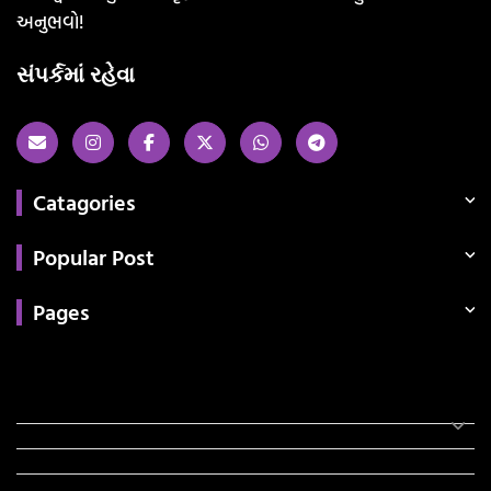
અનુભવો!
સંપર્કમાં રહેવા
Catagories
Popular Post
Pages
Categories
સરકારી માહિતી
રંગોળી
ધર્મ દર્શન
ટેકનોલોજી