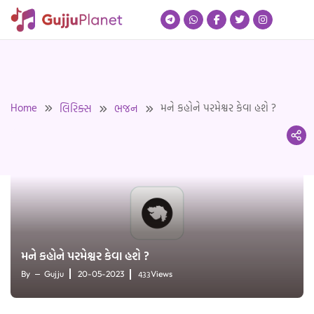
Skip
to
content
Home
મને કહોને પરમેશ્વર કેવા હશે ?
લિરિક્સ
ભજન
મને કહોને પરમેશ્વર કેવા હશે ?
433
By
Gujju
20-05-2023
Views