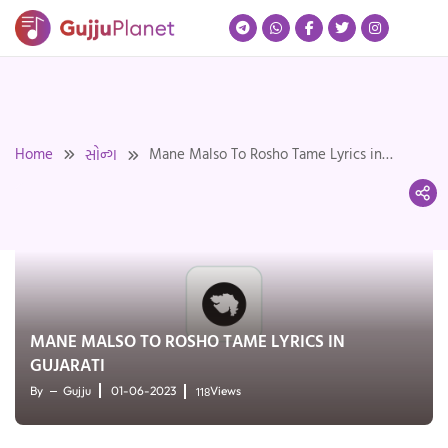
Skip
to
content
Home
Mane Malso To Rosho Tame Lyrics in
સોન્ગ
Gujarati
MANE MALSO TO ROSHO TAME LYRICS IN
GUJARATI
118
By
Gujju
01-06-2023
Views