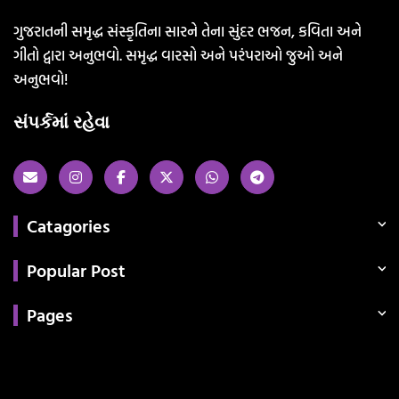
ગુજરાતની સમૃદ્ધ સંસ્કૃતિના સારને તેના સુંદર ભજન, કવિતા અને
ગીતો દ્વારા અનુભવો. સમૃદ્ધ વારસો અને પરંપરાઓ જુઓ અને
અનુભવો!
સંપર્કમાં રહેવા
Catagories
Popular Post
Pages
Categories
સરકારી માહિતી