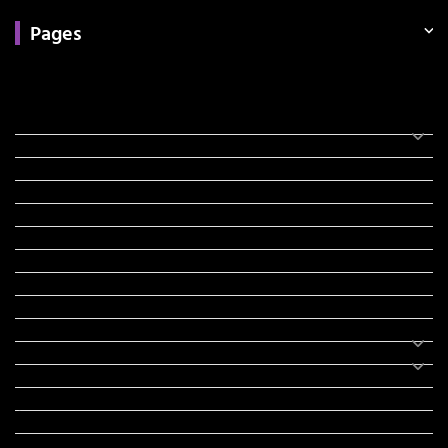
Pages
Categories
સરકારી માહિતી
રંગોળી
ધર્મ દર્શન
ટેકનોલોજી
હિસ્ટ્રી
મહાપુરુષો
સરકારી નોકરી
સુવિચારો
અભ્યાસ સામગ્રી
શિક્ષણ
વાર્તા
IPL
ટુરિઝમ
રેસિપી
આરોગ્ય