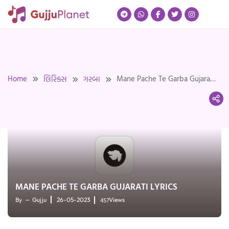
Skip
to
content
Home
Mane Pache Te Garba Gujarati
લિરિક્સ
ગરબા
Lyrics
MANE PACHE TE GARBA GUJARATI LYRICS
457
By
Gujju
26-05-2023
Views