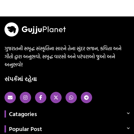
ગુજરાતની સમૃદ્ધ સંસ્કૃતિના સારને તેના સુંદર ભજન, કવિતા અને
ગીતો દ્વારા અનુભવો. સમૃદ્ધ વારસો અને પરંપરાઓ જુઓ અને
અનુભવો!
સંપર્કમાં રહેવા
Catagories
Popular Post