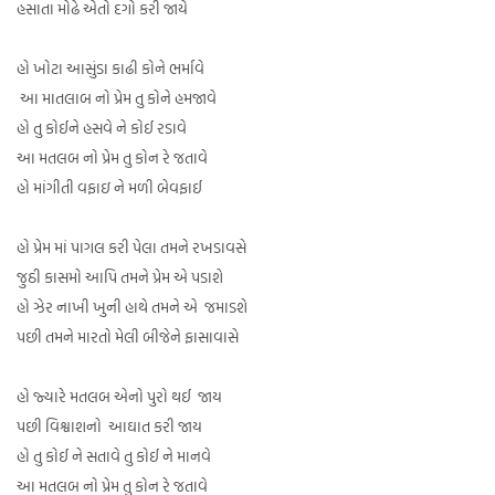
હસાતા મોઢે એતો દગો કરી જાયે
હો ખોટા આસુંડા કાઢી કોને ભર્માવે
આ માતલાબ નો પ્રેમ તુ કોને હમજાવે
હો તુ કોઈને હસવે ને કોઈ રડાવે
આ મતલબ નો પ્રેમ તુ કોન રે જતાવે
હો માંગીતી વફાઇ ને મળી બેવફાઈ
હો પ્રેમ માં પાગલ કરી પેલા તમને રખડાવસે
જુઠી કાસમો આપિ તમને પ્રેમ એ પડાશે
હો ઝેર નાખી ખુની હાથે તમને એ જમાડશે
પછી તમને મારતો મેલી બીજેને ફાસાવાસે
હો જ્યારે મતલબ એનો પુરો થઈ જાય
પછી વિશ્વાશનો આઘાત કરી જાય
હો તુ કોઈ ને સતાવે તુ કોઈ ને માનવે
આ મતલબ નો પ્રેમ તુ કોન રે જતાવે