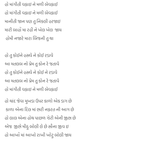
હો માંગીતી વફાઇ ને મળી બેવફાઈ
હો માંગીતી વફાઇ ને મળી બેવફાઈ
માનીતી જાન પણ તુ નિકલી હરજાઇ
મારી બાહોં મા રહી ને ખેલ ખેલ જાય
હોમી નજારે મારા બિજની તુ થા
હો તુ કોઈને હસવે ને કોઈ રડાવે
આ મતલબ નો પ્રેમ તુ કોન રે જતાવે
હો તુ કોઈને હસવે ને કોઈ ને રડાવે
આ મતલબ નો પ્રેમ તુ કોન રે જતાવે
હો માંગીતી વફાઇ ને મળી બેવફાઈ
હો ચાંદ જેવા મુખડા ઉપર કાળો એક ડાગ છે
કાળા એના દિલ માં ભરી નફરત ની આગ છે
હો લાલ એના હોથ પાછળ ઝેરી એની જીભ છે
એજ જીભે મીઠુ બોલી લે છે સૌના જીવ ઇ
હો આખોં માં આખો રાખી ખોટુ બોલી જાય