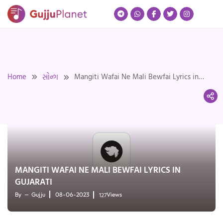
Skip
to
content
Home
Mangiti Wafai Ne Mali Bewfai Lyrics in
સોન્ગ
Gujarati
MANGITI WAFAI NE MALI BEWFAI LYRICS IN
GUJARATI
127
By
Gujju
08-06-2023
Views