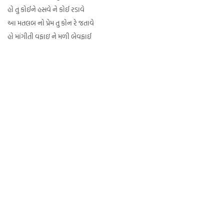
હો તુ કોઈને હસવે ને કોઈ રડાવે
આ મતલબ નો પ્રેમ તુ કોન રે જતાવે
હો માંગીતી વફાઇ ને મળી બેવફાઈ