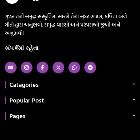
ગુજરાતની સમૃદ્ધ સંસ્કૃતિના સારને તેના સુંદર ભજન, કવિતા અને
ગીતો દ્વારા અનુભવો. સમૃદ્ધ વારસો અને પરંપરાઓ જુઓ અને
અનુભવો!
સંપર્કમાં રહેવા
Catagories
Popular Post
Pages
Categories