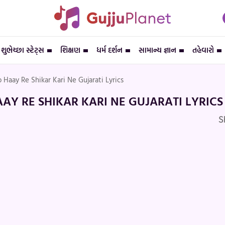
શુભેચ્છા સ્ટેટ્સ
શિક્ષણ
ધર્મ દર્શન
સામાન્ય જ્ઞાન
તહેવારો
 Haay Re Shikar Kari Ne Gujarati Lyrics
AY RE SHIKAR KARI NE GUJARATI LYRICS
S