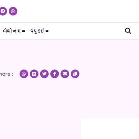
બેબી નામ
વધુ કઈ
hare :