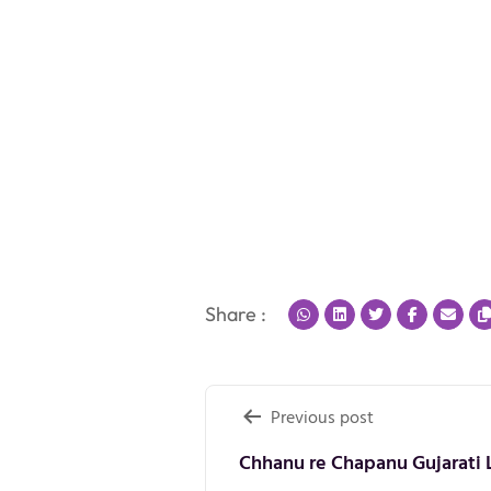
Share :
Post
Previous post
navigation
Chhanu re Chapanu Gujarati L