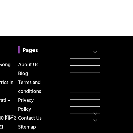
Categories
સરકારી માહિતી
Pages
રંગોળી
ધર્મ દર્શન
 Song
About Us
ટેકનોલોજી
Blog
હિસ્ટ્રી
ics in
Terms and
મહાપુરુષો
સરકારી નોકરી
conditions
સુવિચારો
ati –
Privacy
અભ્યાસ સામગ્રી
Policy
શિક્ષણ
વાર્તા
 10 મિનિટ
Contact Us
IPL
દા
Sitemap
ટુરિઝમ