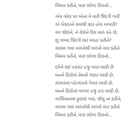
બિમાર કરીને, મારા ભોળા દિલનો…
એક બોલ પર એનાં મેં મારી જિંદગી વારી
એ બેકદરને કયાંથી કદર હોય અમારી?
આ જોઈને, ને રોઈને દિલ મારું કહે છે,
શું પામ્યા જિંદગી ભર આહ! કરીને?
ચાલ્યા ગયાં આંખોથી આંખો ચાર કરીને
બિમાર કરીને, મારા ભોળા દિલનો…
છોને થઈ તકરાર હજુ પ્યાર બાકી છે
બન્ને દિલોમાં પ્રેમની ઝંકાર બાકી છે,
સંસારનાં વહેવારનો વેપાર બાકી છે,
બન્ને દિલોનાં મળવા હજુ તાર બાકી છે,
અભિમાનમાં ફુલાઇ ગયાં, જોયું ના ફરીને,
ચાલ્યા ગયાં આંખોથી આંખો ચાર કરીને
બિમાર કરીને, મારા ભોળા દિલનો…