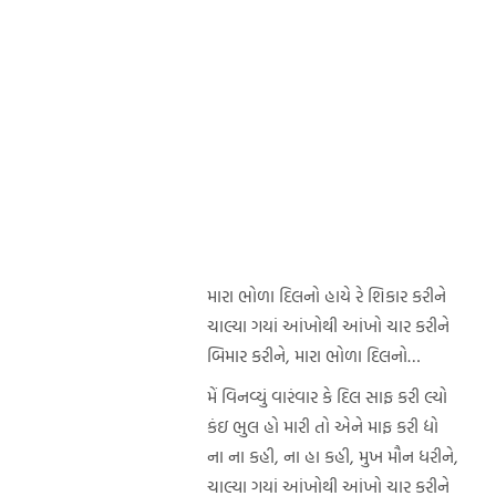
મારા ભોળા દિલનો હાયે રે શિકાર કરીને
ચાલ્યા ગયાં આંખોથી આંખો ચાર કરીને
બિમાર કરીને, મારા ભોળા દિલનો…
મેં વિનવ્યું વારંવાર કે દિલ સાફ કરી લ્યો
કંઇ ભુલ હો મારી તો એને માફ કરી દ્યો
ના ના કહી, ના હા કહી, મુખ મૌન ધરીને,
ચાલ્યા ગયાં આંખોથી આંખો ચાર કરીને