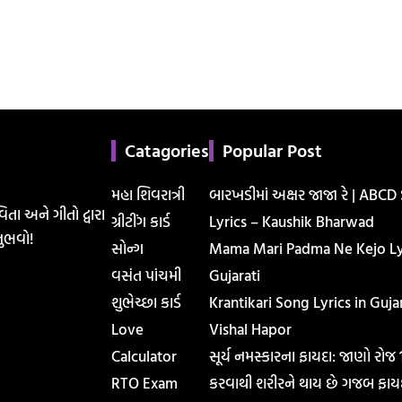
Catagories
Popular Post
મહા શિવરાત્રી
બારખડીમાં અક્ષર જાજા રે | ABCD
િતા અને ગીતો દ્વારા
ગ્રીટીંગ કાર્ડ
Lyrics – Kaushik Bharwad
ુભવો!
સોન્ગ
Mama Mari Padma Ne Kejo Lyr
વસંત પાંચમી
Gujarati
શુભેચ્છા કાર્ડ
Krantikari Song Lyrics in Gujar
Love
Vishal Hapor
Calculator
સૂર્ય નમસ્કારના ફાયદા: જાણો રોજ
RTO Exam
કરવાથી શરીરને થાય છે ગજબ ફાય