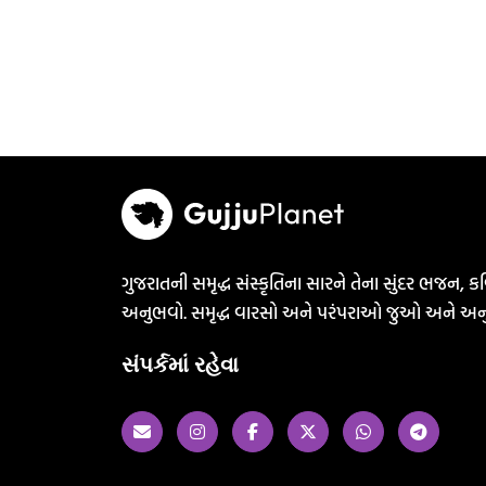
ગુજરાતની સમૃદ્ધ સંસ્કૃતિના સારને તેના સુંદર ભજન, કવ
અનુભવો. સમૃદ્ધ વારસો અને પરંપરાઓ જુઓ અને અન
સંપર્કમાં રહેવા