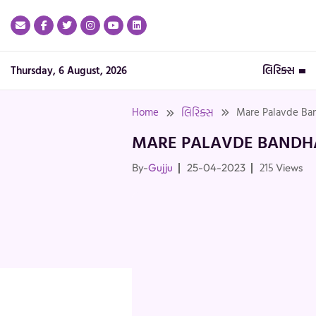
Skip
to
content
Thursday, 6 August, 2026
લિરિક્સ
Home
Mare Palavde Ban
લિરિક્સ
MARE PALAVDE BANDHA
215
By-
Gujju
25-04-2023
Views