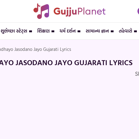
શુભેચ્છા સ્ટેટ્સ
શિક્ષણ
ધર્મ દર્શન
સામાન્ય જ્ઞાન
તહેવારો
dhayo Jasodano Jayo Gujarati Lyrics
YO JASODANO JAYO GUJARATI LYRICS
S