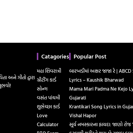
Catagories
Popular Post
મહા શિવરાત્રી
બારખડીમાં અક્ષર જાજા રે | ABCD
િતા અને ગીતો દ્વારા
ગ્રીટીંગ કાર્ડ
Lyrics – Kaushik Bharwad
ુભવો!
સોન્ગ
Mama Mari Padma Ne Kejo Lyr
વસંત પાંચમી
Gujarati
શુભેચ્છા કાર્ડ
Krantikari Song Lyrics in Gujar
Love
Vishal Hapor
Calculator
સૂર્ય નમસ્કારના ફાયદા: જાણો રોજ