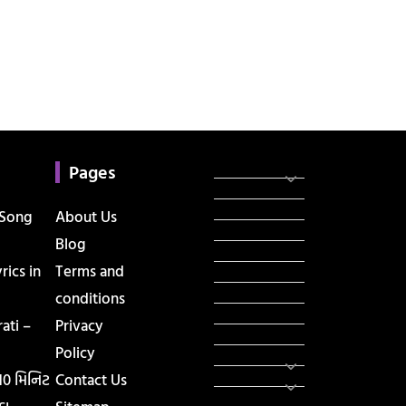
Categories
સરકારી માહિતી
Pages
રંગોળી
ધર્મ દર્શન
 Song
About Us
ટેકનોલોજી
Blog
હિસ્ટ્રી
ics in
Terms and
મહાપુરુષો
સરકારી નોકરી
conditions
સુવિચારો
ati –
Privacy
અભ્યાસ સામગ્રી
Policy
શિક્ષણ
વાર્તા
 10 મિનિટ
Contact Us
IPL