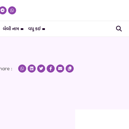
બેબી નામ
વધુ કઈ
hare :