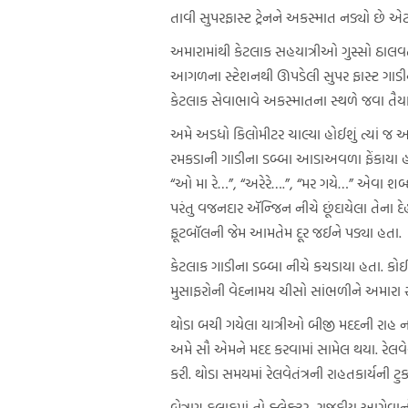
તાવી સુપરફાસ્ટ ટ્રેનને અકસ્માત નડ્યો છે એ
અમારામાંથી કેટલાક સહયાત્રીઓ ગુસ્સો ઠાલવત
આગળના સ્ટેશનથી ઊપડેલી સુપર ફાસ્ટ ગાડીન
કેટલાક સેવાભાવે અકસ્માતના સ્થળે જવા તૈ
અમે અડધો કિલોમીટર ચાલ્યા હોઈશું ત્યાં જ 
રમકડાની ગાડીના ડબ્બા આડાઅવળા ફેંકાયા હોય 
“ઓ મા રે…”, “અરેરે….”, “મર ગયે…” એવા શ
પરંતુ વજનદાર ઍન્જિન નીચે છૂંદાયેલા તેના 
ફૂટબૉલની જેમ આમતેમ દૂર જઈને પડ્યા હતા.
કેટલાક ગાડીના ડબ્બા નીચે કચડાયા હતા. કોઈન
મુસાફરોની વેદનામય ચીસો સાંભળીને અમારા
થોડા બચી ગયેલા યાત્રીઓ બીજી મદદની રાહ ન 
અમે સૌ એમને મદદ કરવામાં સામેલ થયા. રેલ
કરી. થોડા સમયમાં રેલવેતંત્રની રાહતકાર્
બેત્રણ કલાકમાં તો ક્લેક્ટર, રાજકીય આગેવાન