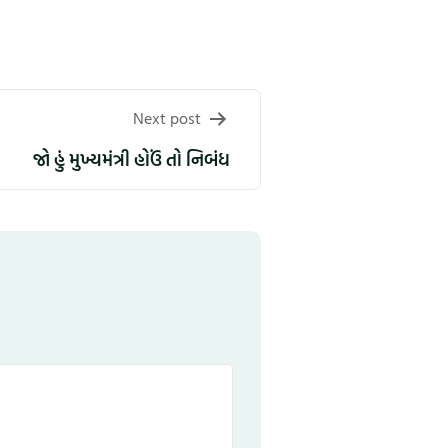
Next post
જો હું મુખ્યમંત્રી હોઉં તો નિબંધ