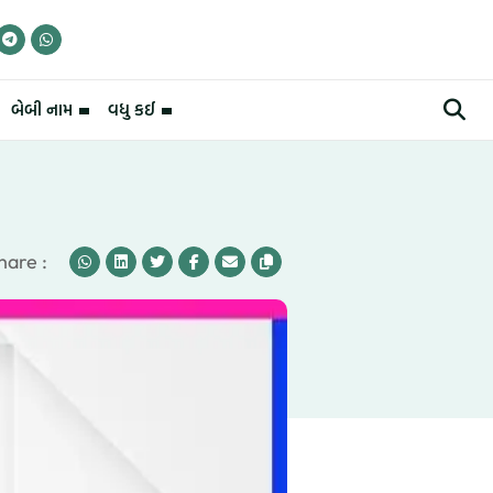
બેબી નામ
વધુ કઈ
hare :