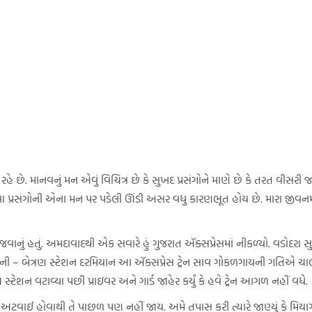
માનવનું મન એવું વિચિત્ર છે કે સુખદ પ્રસંગોને માણે છે કે તરત વીસરી જાય છે
 પ્રસંગોની એના મન પર પડેલી ઊંડી અસર વધુ કારણભૂત હોય છે. મારા જીવનમ
જવાનું હતું. અમદાવાદથી એક સવારે હું ગુજરાત ઍક્સપ્રેસમાં નીકળ્યો. વડોદરા
ની – બેત્રણ સ્ટેશન દરમિયાન આ ઍક્સપ્રેસ ટ્રેન સાવ ગોકળગાયની ગતિએ ચાલત
સ્ટેશન વટાવ્યા પછી પ્રાઇવર અને ગાર્ડ જાહેર કર્યું કે હવે ટ્રેન આગળ નહીં વધે.
હોવાથી તે પાછળ પણ નહીં જાય. અમે તપાસ કરી ત્યારે જાણ્યું કે મિયા