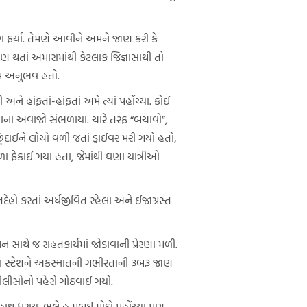
છા ફર્યા. તેમણે આવીને અમને જાણ કરી કે
થતાં અમારામાંથી કેટલાક જિજ્ઞાસાથી તો
રથમ અનુભવ હતો.
હાંફતાં-હાંફતાં અમે ત્યાં પહોંચ્યા. કોઈ
ેદનાના અવાજો સંભળાયા. ચારે તરફ “બચાવો”,
ાઈને લોચો વળી જતાં ડ્રાઈવર મરી ગયો હતો,
 ફેંકાઈ ગયા હતા, જેમાંથી ઘણા યાત્રીઓ
દેહો કરતાં અર્ધજીવિત રહેલા અને ઈજાગ્રસ્ત
સાથે જ રાહતકાર્યમાં જોડાવાની પ્રેરણા મળી.
સ્ટેશને અકસ્માતની ગંભીરતાની રૂબરૂ જાણ
ોલીસોનો પહેરો ગોઠવાઈ ગયો.
 ધરાયું. ભલે હું મુંબઈ મોડો પહોંચ્યા પણ