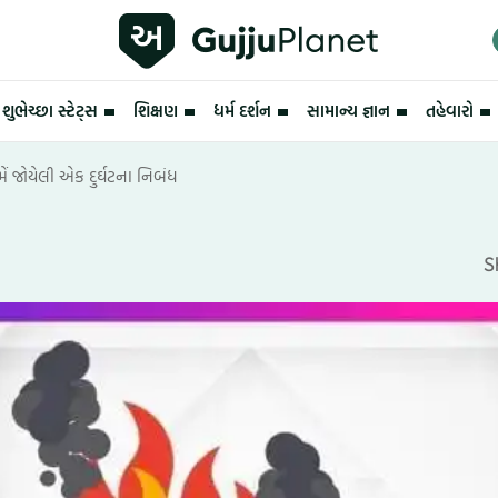
શુભેચ્છા સ્ટેટ્સ
શિક્ષણ
ધર્મ દર્શન
સામાન્ય જ્ઞાન
તહેવારો
મેં જોયેલી એક દુર્ઘટના નિબંધ
ધ
S