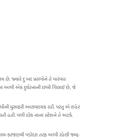
. જ્યારે દુઃખદ પ્રસંગોને તે વારંવાર
ાં આવી એક દુર્ઘટનાની છબી ઝિલાઈ છે, જે
 સુધીની મુસાફરી આરામદાયક રહી. પરંતુ એ શહેર
ી હતી. વળી દરેક નાના સ્ટેશને તે અટકે.
ગામ-કરજણથી વડોદરા તરફ આવી રહેલી જમ્મુ-