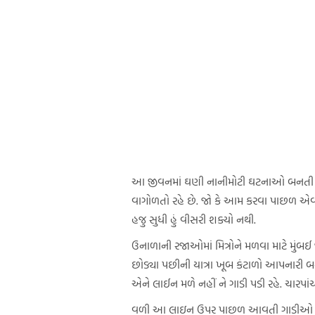
આ જીવનમાં ઘણી નાનીમોટી ઘટનાઓ બનતી રહે છે. 
વાગોળતો રહે છે. જો કે આમ કરવા પાછળ એવા
હજુ સુધી હું વીસરી શક્યો નથી.
ઉનાળાની રજાઓમાં મિત્રોને મળવા માટે મુંબઈ 
છોડ્યા પછીની યાત્રા ખૂબ કંટાળો આપનારી બ
એને લાઈન મળે નહીં ને ગાડી પડી રહે. ચારપાંચ 
વળી આ લાઇન ઉપર પાછળ આવતી ગાડીઓ અટવાઈ 