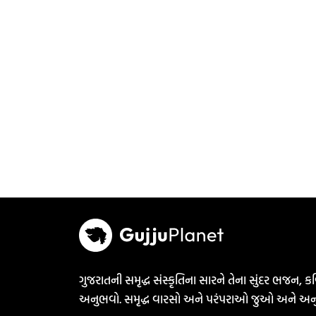
ગુજરાતની સમૃદ્ધ સંસ્કૃતિના સારને તેના સુંદર ભજન, કવ
અનુભવો. સમૃદ્ધ વારસો અને પરંપરાઓ જુઓ અને અન