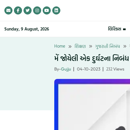
Skip
to
content
Sunday, 9 August, 2026
લિરિક્સ
Home
શિક્ષણ
ગુજરાતી નિબંધ
મેં જોયેલી એક દુર્ઘટના નિબં
232
By-
Gujju
04-10-2023
Views