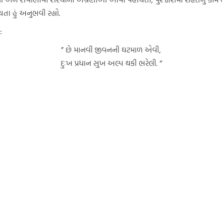
યતા હું અનુભવી રહ્યો.
:
” છે માનવી જીવનની ઘટમાળ એવી,
દુઃખ પ્રધાન સુખ અલ્પ થકી ભરેલી. “