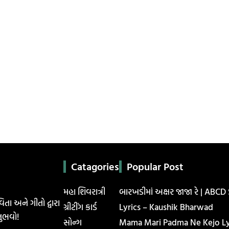
Catagories
Popular Post
મહા શિવરાત્રી
બારખડીમાં અક્ષર જાજા રે | ABCD
િતા અને ગીતો દ્વારા
ગ્રીટીંગ કાર્ડ
Lyrics – Kaushik Bharwad
ુભવો!
સોન્ગ
Mama Mari Padma Ne Kejo Lyr