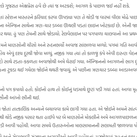
ટલે ગુજરાત એક્ષપ્રેસ હવે છે ત્યાં જ અટકશે; આગળ કે પાછળ જઈ નહીં શકે.
ાં સ્ટેશન માસ્તરને ફરિયાદ કરવા ઊપડ્યા પણ તે થોડી જ વારમાં વીલા મોઢે પા
ા એન્જિન સાથેના ત્રણ-ચાર ડબ્બા ઊથલી પડતાં લાઇન ખોટકાઈ છે. એની જાણ 
યાર થયા. હું પણ તેમની સાથે જોડાયો. રેલવેલાઇન પર પગપાળા ચાલવાનો આ પ્
અમને માણસોની ચીસો અને રુદનભર્યો અવાજ સાંભળવા મળ્યો. પગમાં ગતિ આવી અને 
એવું દશ્ય દૂરથી જોવા મળ્યું. નજીક ગયા ત્યાં તો કાળજું કંપે એવી દારુણ વ
બ્દો સાથે રડતા-કકળતા અવાજોથી અમે ઘેરાઈ ગયા. ઍન્જિનનો આગળનો ભાગ છુંદ
દેહના ટુકડા થઈ ગયેલા જોઈને થથરી જવાયું. એ પછીના ત્રણચાર ડબ્બા આડાઅવળા
ો પગ કપાયો હતો. કોઈનો હાથ તો કોઈનું ધડમાથે છૂટાં પડી ગયાં હતાં. આવા મૃત
 સૌની આંખો ભીની થઈ.
જોતાં તાત્કાલિક અન્યને બચાવવા કામે લાગી ગયા હતા. એ જોઈને અમને સાંત્વન 
વેથી થોડે નજીક પસાર થતા હાઈવે પર બે માણસોને મોકલીને અમે આગળપાછળના 
યની ટુકડી આવી પહોંચી. આવા સમયે ઉતારુઓના માલસામાનની સલામતી જાળવવા પ
ો અને સેવાભાવી સંસ્થાના અગ્રણીઓ આવી પહોંચતાં, પુરજોશમાં રાહતનું કામ હાથ