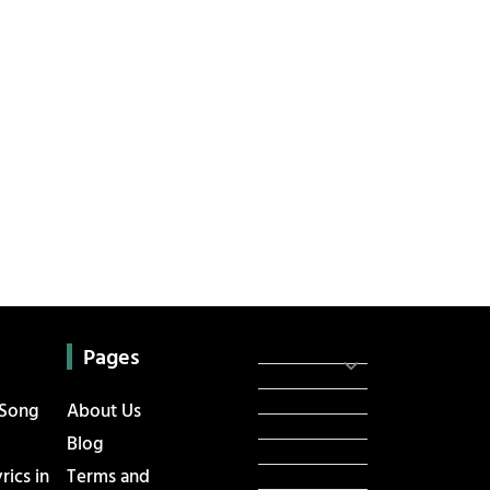
Categories
સરકારી માહિતી
Pages
રંગોળી
ધર્મ દર્શન
 Song
About Us
ટેકનોલોજી
Blog
હિસ્ટ્રી
ics in
Terms and
મહાપુરુષો