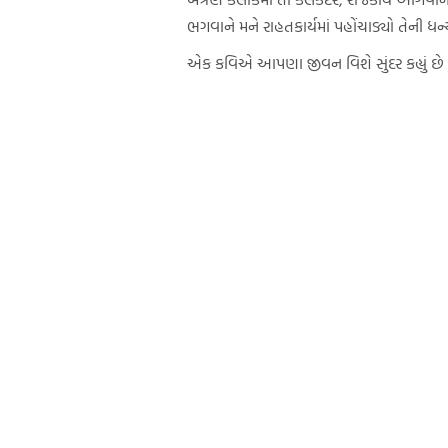
ભગવાને મને રાહતકાર્યમાં પહોંચાડ્યો તેની ધન્
એક કવિએ આપણા જીવન વિશે સુંદર કહ્યું છે 