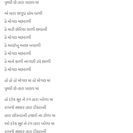
પૃથ્વી છે તારા પાલવ માં
એ મારા ભગુડા ધોમ વાળી
હે મોગલ મછરાળી
હે મારી ભેરિયા વાળી ભવાની
હે મોગલ મછરાળી
હે આઈખુ આભ ખપાળી
હે મોગલ મછરાળી
હે માને કાળી નાગણી રૂપે ભાળી
હે મોગલ મછરાળી
હો હો હો મોગલ માં હો મોગલ માં
પૃથ્વી છે તારા પાલવ માં
હો દરેક સુર ને રંગ તારા ખોળા મા
રાખજે સંભાર તારા દીકરાની
તારા છોરુડાંની હજારો ના ટોળા મા
ઓ દરેક સુર ને રંગ તારા ખોળા મા
રાખજે સંભાર તારા દીકરાની