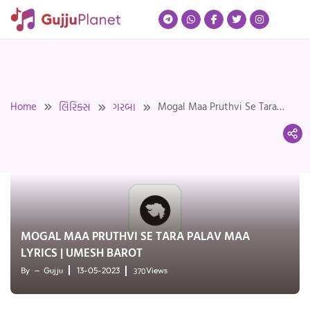
Skip
to
content
Home
Mogal Maa Pruthvi Se Tara
લિરિક્સ
ગરબા
Palav Maa Lyrics | Umesh
Barot
MOGAL MAA PRUTHVI SE TARA PALAV MAA
LYRICS | UMESH BAROT
370
By
Gujju
13-05-2023
Views