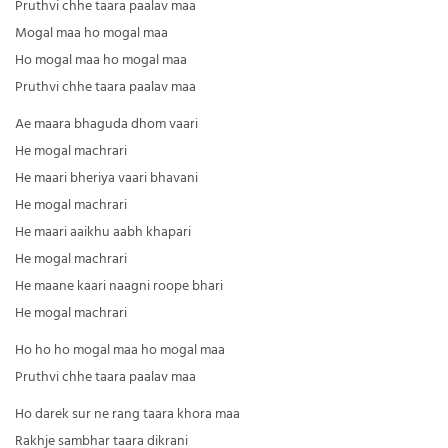
Pruthvi chhe taara paalav maa
Mogal maa ho mogal maa
Ho mogal maa ho mogal maa
Pruthvi chhe taara paalav maa
Ae maara bhaguda dhom vaari
He mogal machrari
He maari bheriya vaari bhavani
He mogal machrari
He maari aaikhu aabh khapari
He mogal machrari
He maane kaari naagni roope bhari
He mogal machrari
Ho ho ho mogal maa ho mogal maa
Pruthvi chhe taara paalav maa
Ho darek sur ne rang taara khora maa
Rakhje sambhar taara dikrani