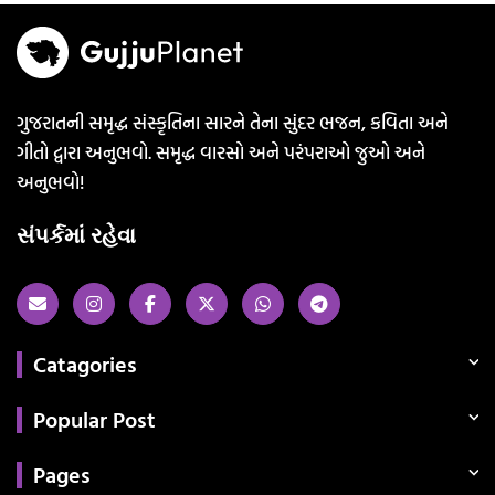
ગુજરાતની સમૃદ્ધ સંસ્કૃતિના સારને તેના સુંદર ભજન, કવિતા અને
ગીતો દ્વારા અનુભવો. સમૃદ્ધ વારસો અને પરંપરાઓ જુઓ અને
અનુભવો!
સંપર્કમાં રહેવા
Catagories
Popular Post
Pages