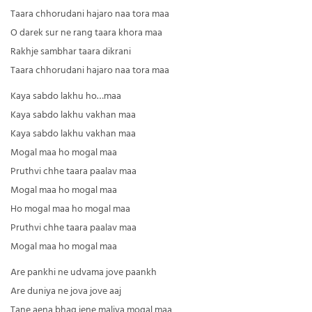
Taara chhorudani hajaro naa tora maa
O darek sur ne rang taara khora maa
Rakhje sambhar taara dikrani
Taara chhorudani hajaro naa tora maa
Kaya sabdo lakhu ho…maa
Kaya sabdo lakhu vakhan maa
Kaya sabdo lakhu vakhan maa
Mogal maa ho mogal maa
Pruthvi chhe taara paalav maa
Mogal maa ho mogal maa
Ho mogal maa ho mogal maa
Pruthvi chhe taara paalav maa
Mogal maa ho mogal maa
Are pankhi ne udvama jove paankh
Are duniya ne jova jove aaj
Tane aena bhag jene maliya mogal maa