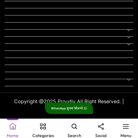
યોજના
રાજનીતિ
ફીફા
તહેવાર
સમાચાર
યોગા
મોટીવેશનલ સ્ટેટ્સ
સ્ટેટ્સ
ફન ઝોન
સોન્ગ
લિરિક્સ
Uncategorized
Copyright @2025 Proudly All Right Reserved. |
WhatsApp ગ્રુપમાં જોડાવો!
GujjuPlanet
.
Home
Categories
Search
Social
Menu