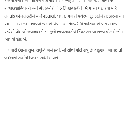
રોજગારીની તકો વધારીને પણ મોંઘવારીને અંકુશમાં લાવી શકાય. લોકોએ પણ
કાળાબજારિયાઓ અને સંગ્રહખોરોનો બહિષ્કાર કરીને , ઉત્પાદન વધારવા માટે
તનતોડ મહેનત કરીને અને હડતાલો, બંધ, કામચોરી વગેરેથી દૂર રહીને સરકારના આ
પ્રયાસોમાં સહકાર આપવો જોઈએ. વેપારીઓ તેમજ ઉદ્યોગપતિઓએ પણ સમાજ
પ્રત્યેની પોતાની જવાબદારી સમજીને ભાવસપાટીને સ્થિર રાખવા શક્ય એટલો ભોગ
આપવો જોઈએ.
મોંધવારી દેશનાં સુખ, સમૃદ્ધિ અને પ્રગતિનો સૌથી મોટો શત્રુ છે. અંકુશમાં આવશે તો
જ દેશનો સર્વાંગી વિકાસ સાધી શકાશે.