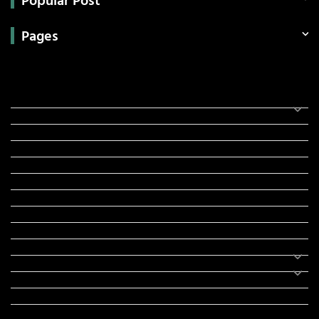
Pages
Categories
સરકારી માહિતી
રંગોળી
ધર્મ દર્શન
ટેકનોલોજી
હિસ્ટ્રી
મહાપુરુષો
સરકારી નોકરી
સુવિચારો
અભ્યાસ સામગ્રી
શિક્ષણ
વાર્તા
IPL
ટુરિઝમ
રેસિપી