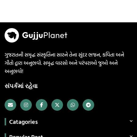
ગુજરાતની સમૃદ્ધ સંસ્કૃતિના સારને તેના સુંદર ભજન, કવિતા અને
ગીતો દ્વારા અનુભવો. સમૃદ્ધ વારસો અને પરંપરાઓ જુઓ અને
અનુભવો!
સંપર્કમાં રહેવા
Catagories
Popular Post