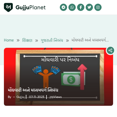
Skip
to
content
Home
મોંઘવારી અને મધ્યમવર્ગ
શિક્ષણ
ગુજરાતી નિબંધ
નિબંધ
મોંઘવારી અને મધ્યમવર્ગ નિબંધ
219
By
Gujju
07-11-2023
Views