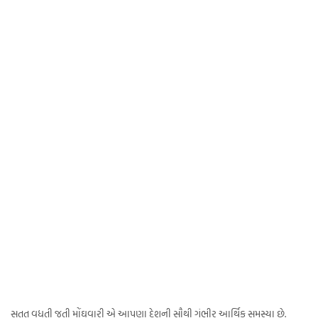
સતત વધતી જતી મોંઘવારી એ આપણા દેશની સૌથી ગંભીર આર્થિક સમસ્યા છે.