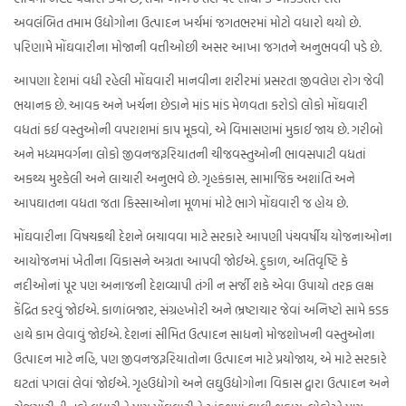
અવલંબિત તમામ ઉદ્યોગોના ઉત્પાદન ખર્ચમાં જગતભરમાં મોટો વધારો થયો છે.
પરિણામે મોંઘવારીના મોજાની વત્તીઓછી અસર આખા જગતને અનુભવવી પડે છે.
આપણા દેશમાં વધી રહેલી મોંઘવારી માનવીના શરીરમાં પ્રસરતા જીવલેણ રોગ જેવી
ભયાનક છે. આવક અને ખર્ચના છેડાને માંડ માંડ મેળવતા કરોડો લોકો મોંઘવારી
વધતાં કઈ વસ્તુઓની વપરાશમાં કાપ મૂકવો, એ વિમાસણમાં મુકાઈ જાય છે. ગરીબો
અને મધ્યમવર્ગના લોકો જીવનજરૂરિયાતની ચીજવસ્તુઓની ભાવસપાટી વધતાં
અકથ્ય મુશ્કેલી અને લાચારી અનુભવે છે. ગૃહકંકાસ, સામાજિક અશાંતિ અને
આપઘાતના વધતા જતા કિસ્સાઓના મૂળમાં મોટે ભાગે મોંઘવારી જ હોય છે.
મોંઘવારીના વિષચક્રથી દેશને બચાવવા માટે સરકારે આપણી પંચવર્ષીય યોજનાઓના
આયોજનમાં ખેતીના વિકાસને અગ્રતા આપવી જોઈએ. દુકાળ, અતિવૃષ્ટિ કે
નદીઓનાં પૂર પણ અનાજની દેશવ્યાપી તંગી ન સર્જી શકે એવા ઉપાયો તરફ લક્ષ
કેંદ્રિત કરવું જોઈએ. કાળાંબજાર, સંગ્રહખોરી અને ભ્રષ્ટાચાર જેવાં અનિષ્ટો સામે કડક
હાથે કામ લેવાવું જોઈએ. દેશનાં સીમિત ઉત્પાદન સાધનો મોજશોખની વસ્તુઓના
ઉત્પાદન માટે નહિ, પણ જીવનજરૂરિયાતોના ઉત્પાદન માટે પ્રયોજાય, એ માટે સરકારે
ઘટતાં પગલાં લેવાં જોઈએ. ગૃહઉદ્યોગો અને લઘુઉદ્યોગોના વિકાસ દ્વારા ઉત્પાદન અને