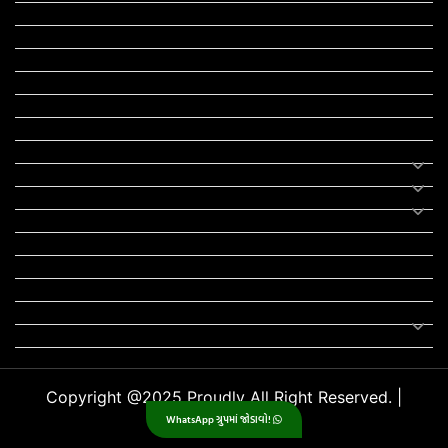
આરોગ્ય
લાઈફ સ્ટાઇલ
RTO
યોજના
રાજનીતિ
ફીફા
તહેવાર
સમાચાર
યોગા
મોટીવેશનલ સ્ટેટ્સ
સ્ટેટ્સ
ફન ઝોન
સોન્ગ
લિરિક્સ
Uncategorized
Copyright @2025 Proudly All Right Reserved. |
WhatsApp ગ્રુપમાં જોડાવો!
GujjuPlanet
.