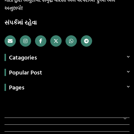
અનુભવો!
સંપર્કમાં રહેવા
Catagories
Popular Post
Pages
Categories
સરકારી માહિતી
રંગોળી
ધર્મ દર્શન