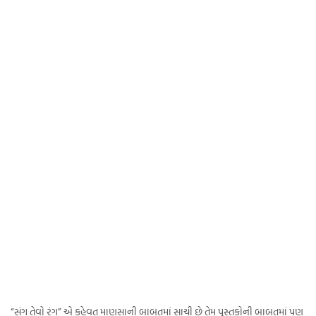
“સંગ તેવો રંગ” એ કહેવત માણસાની બાબતમાં સાચી છે તેમ પુસ્તકોની બાબતમાં પણ