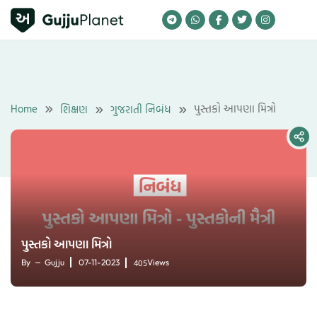
Skip
to
content
Home
પુસ્તકો આપણા મિત્રો
શિક્ષણ
ગુજરાતી નિબંધ
પુસ્તકો આપણા મિત્રો
405
By
Gujju
07-11-2023
Views