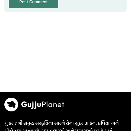
ગુજરાતની સમૃદ્ધ સંસ્કૃતિના સારને તેના સુંદર ભજન, કવિતા અને
ગીતો દ્વારા અનુભવો. સમૃદ્ધ વારસો અને પરંપરાઓ જુઓ અને