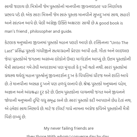
સાચી જણાય છે. મિત્રોની જેમ પુસ્તકોનો માનવીના જીવનઘડતર ૫૨ નિર્ણાયક
પ્રભાવ પડે છે. એક સારા મિત્રની જેમ સારું પુસ્તક માનવીને સુખદુઃખમાં સાથ, સહારો
અને સાંત્વન આપે છે. પેલી અંગ્રેજી ઉક્તિ અક્ષરશઃ સાચી છે A good book is
man’s friend , philosopher and guide.
કેટલાક મનુષ્યોના જીવનમાં પુસ્તકો મહાન પલટો આણે છે. રસ્કિનના “Unto The
Last” પ્રસિદ્ધ પુસ્તકે ગાંધીજીને સત્યાગ્રહની પ્રેરણા આપી હતી. ગીતા અને બાઇબલ
જેવાં પુસ્તકોએ જગતના અસંખ્ય લોકોને ઉમદા માર્ગદર્શન આપ્યું છે. ઉત્તમ પુસ્તકોની
મૈત્રી સાધનાર ગમે તેવી અવદશામાં પણ મૂંઝાતો કે દુઃખી થતો નથી. સારાં પુસ્તકોમાં
ગ્રંથસ્થ થયેલું મહાન પુરુષોનું જીવનદર્શન દુઃખ કે વિપત્તિમાં ધીરજ અને શાંતિ આપે
છે. તે માનવીના અસહ્ય દુઃખને પણ હળવું બનાવે છે. શ્રેષ્ઠ પુસ્તકો મનુષ્યનાં વહેમ,
અજ્ઞાન અને અંધશ્રદ્ધા દૂર કરે છે. ઉત્તમ પુસ્તકોના વાચનથી જગત અને જીવનને
જોવાની મનુષ્યની દૃષ્ટિ વધુ સમૃદ્ધ બને છે. સારાં પુસ્તકો કદી આપણને છેહ દેતાં નથ,
એ હંમેશાં સાથ નિભાવે છે. માટે જ રૉબર્ટ ગાધે નામના અંગ્રેજ કવિએ પુસ્તકોની મૈત્રી
વિશે લખ્યું છે:
My never failing friends are
they those With whom I converse day by day.