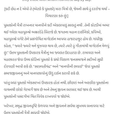
[કદી છેહ ન દે એવો તે (એટલે કે પુસ્તકો) મારા મિત્રો છે, જેમની સાથે હું દરરોજ ચર્ચા –
વિચારણા કરું છું.]
પુસ્તકોની મૈત્રી રાખનાર માનવીને કદી એકલાપણું સાલતું નથી . તેની કોટડીમાં અમર
થઈ ગયેલા મહાપુરુષો અક્ષરદેહે બિરાજે છે. જગતના મહાન દાર્શનિકો, કવિઓ,
મહાપુરુષો વગેરે તેને પ્રસંગોચિત માર્ગદર્શન આપવા હાજરાહજૂર હોય છે. ગાંધીજી
કહેતા, ‘‘ જ્યારે જ્યારે મને મૂંઝવણ થાય છે, ત્યારે ત્યારે હું ગીતામાંથી માર્ગદર્શન મેળવું
છું.’’ ઉત્તમ પુસ્તકની ઉપકારક મૈત્રીનું આ જ્વલંત ઉદાહરણ છે . રામાયણ અને
મહાભારત જેવા ઉચ્ચ કોટિનાં પુસ્તકો કે ગ્રંથો વિશાળ જનસમાજને સદીઓ સુધી
દોરવણી આપી શકે છે. ‘‘સરસ્વતીચંદ્ર’’ અને ‘‘માનવીની ભવાઈ’’ જેવાં પુસ્તકો
સમાજજીવનનું અને માનવભાવોનું ઊંડું દર્શન કરાવી શકે છે.
પરંતુ બધાં પુસ્તકો એકસરખાં ઉપકારક હોતાં નથી. છીછરાં અને અશ્લીલ પુસ્તકોના
વાચનથી લોકો ગેરમાર્ગે જાય છે અને તેમનું જીવન બરબાદ થઈ જાય છે. આથી
પુસ્તકોની પસંદગીમાં ચિત વિવેક દાખવવો જ જોઈએ.
ખરેખર, સમૃદ્ધ જીવનદૃષ્ટિ કેળવવા અને જીવનને સર્વથા સુખમય બનાવવા માટે
ઉત્તમ પુસ્તકોની મૈત્રી સાધવી જોઈએ.