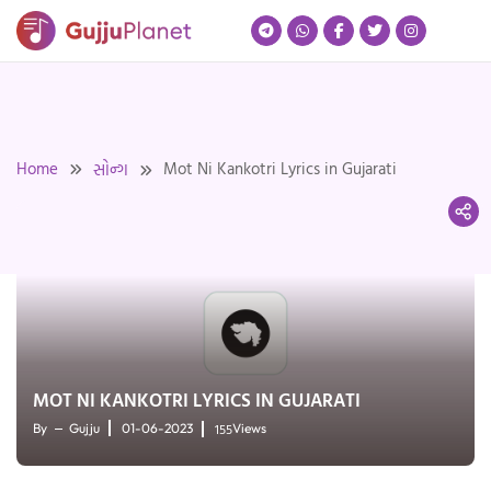
Skip
to
content
Home
Mot Ni Kankotri Lyrics in Gujarati
સોન્ગ
MOT NI KANKOTRI LYRICS IN GUJARATI
155
By
Gujju
01-06-2023
Views