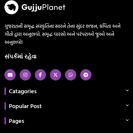
ગુજરાતની સમૃદ્ધ સંસ્કૃતિના સારને તેના સુંદર ભજન, કવિતા અને
ગીતો દ્વારા અનુભવો. સમૃદ્ધ વારસો અને પરંપરાઓ જુઓ અને
અનુભવો!
સંપર્કમાં રહેવા
Catagories
Popular Post
Pages