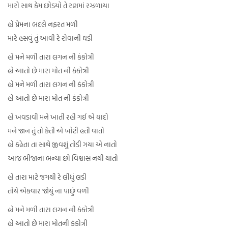
મારો સાથ કેમ છોડયો તે રણમાં રઝળાયા
હો પ્રેમના બદલે નફરત મળી
મારે હસવું તું આવી રે રોવાની ઘડી
હો મને મળી તારા લગન ની કંકોત્રી
હો આતો છે મારા મોત ની કંકોત્રી
હો મને મળી તારા લગન ની કંકોત્રી
હો આતો છે મારા મોત ની કંકોત્રી
હો ખવડાવી મને ખાતી રહી ગઈ એ યાદો
મને જાન તું તો કેતી એ ખોટી હતી વાતો
હો કહેતા તા સાથે જીવશું તોડી ગયા એ નાતો
આજ બીજાના બન્યા છો વિશ્વાસ નથી થાતો
હો તારા માટે જગથી રે લીધું લડી
તોયે એકવાર જોયું ના પાછું વળી
હો મને મળી તારા લગન ની કંકોત્રી
હો આતો છે મારા મોતની કંકોત્રી