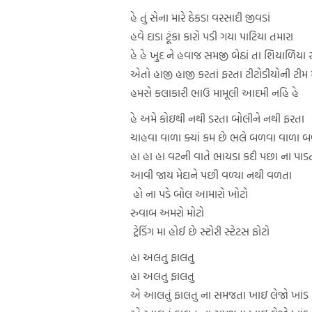
હે તું સેના મારે ઠેકડા વરસાદી જીવડાં
હવે દાડા ટૂંકા કારો પડી ગયા પાટિયા તમારા
હે હે ખુદ ને હવાજ સમજી બેઠાં તા શિયાળિયા
એતો હાજી હાજી કરતાં ફરતા ટીટોડીયોની ટીમ મ
હમસે કલાકારી ભાઉ મામૂલી આદમી નહિ હે
હે અમે કોઇથી નથી ડરતા બોલીને નથી ફરતા
ચાહવા વાળા ક્યાં કમ છે ભલે બળવા વાળા 
હા હા હા વટની વાતે ભાયડા કદી પછા ના પાડ
આવી જાય મેદાને પછી વળ્યા નથી વળતા
હો ના પડે બોલ આમારો ખોટો
રુવાબ અમરો મોટો
ટ્રેડિંગ મા હોઈ છે સ્ટોરી સ્ટેટસ ફોટો
હા અલતુ ફાલતુ
હા અલતુ ફાલતુ
એ આલતું ફાલતુ ના સમજતા ખાઇ લેજો ખાંડ