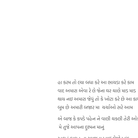
હા કરમ તો લ્યા બધા કરે આ ભાયડા કરે કામ
વાદ અમારા એવા રે લે જેના ઘર ચાલે માડ માડ
થાય નઇ અમારા જેવું તો કે ખોટા કરે છે આ કા
બુમ છે અમારી બજાર મા ચર્ચાઓ સરે આમ
એ બાજ કે કપડે પહેન ને વાલી ચકલી તેરી 
મે તુજે આપના દુશ્મન માનું