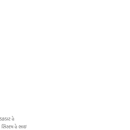
 ફડફડાટ હે
ૈ સિસ્ટમ હે ભાઇ