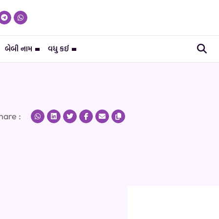
બેબી નામ
વધુ કઈ
hare :