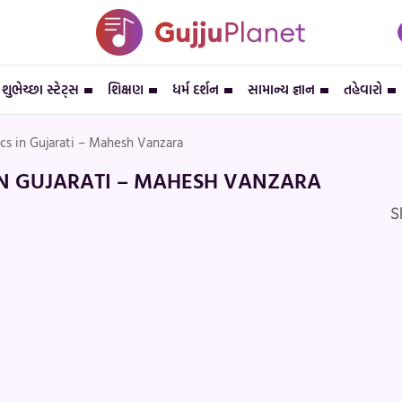
શુભેચ્છા સ્ટેટ્સ
શિક્ષણ
ધર્મ દર્શન
સામાન્ય જ્ઞાન
તહેવારો
yrics in Gujarati – Mahesh Vanzara
ICS IN GUJARATI – MAHESH VANZARA
S