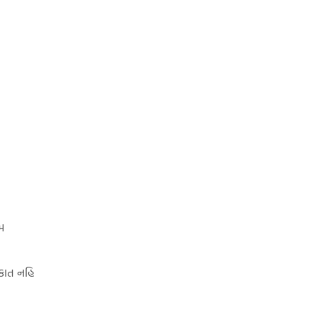
મ
ઓકાત નહિ