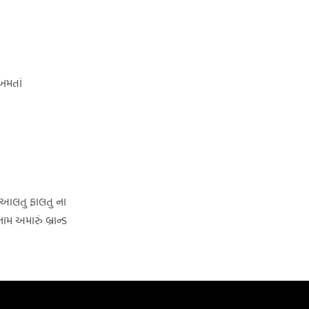
 ખમતાં
 આલતુ ફાલતુ ના
મ અમારું બ્રાન્ડ