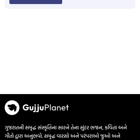
ગુજરાતની સમૃદ્ધ સંસ્કૃતિના સારને તેના સુંદર ભજન, કવિતા અને
ગીતો દ્વારા અનુભવો. સમૃદ્ધ વારસો અને પરંપરાઓ જુઓ અને