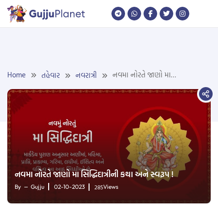
Skip
to
content
Home
નવમા નોરતે જાણો મા
તહેવાર
નવરાત્રી
સિદ્ધિદાત્રીની કથા અને સ્વરૂપ !
નવમા નોરતે જાણો મા સિદ્ધિદાત્રીની કથા અને સ્વરૂપ !
285
By
Gujju
02-10-2023
Views