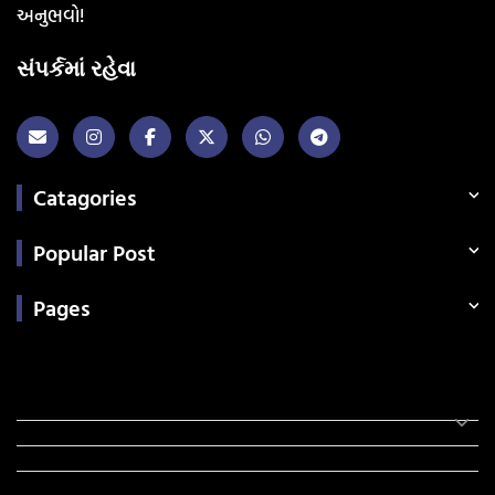
અનુભવો!
સંપર્કમાં રહેવા
Catagories
Popular Post
Pages
Categories
સરકારી માહિતી
રંગોળી
ધર્મ દર્શન
ટેકનોલોજી