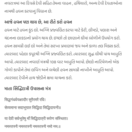
નવરાત્રમાં આ દિવસે દેવી સહિત તેમના વાહન , હથિયારો, અન્ય દેવી દેવતાઓના
નામથી હવન કરવાનું વિધાન છે.
આજે હવન પણ થાય છે, આ રીતે કરો હવન
હવન માટે હવન કૂંડ લો. અગ્નિ પ્રજ્વલિત કરવા માટે કેરી, લીમડો, પલાશ અને
ચંદનના લાકડાનો પ્રયોગ થાય છે. ઇચ્છો તો છાણાને ઘીમાં બોળીને ઉપયોગ કરો.
હવન સામગ્રી લઈ લો અને તેમાં સરખા પ્રમાણમાં જવ અને કાળા તલ મિક્સ કરો.
ત્યારબાદ પહેલા કપૂરથી અગ્નિ પ્રજ્વલિત કરો. ત્યારબાદ શુદ્ધ ઘીથી પાંચ આહુતિ
આપો. ત્યારબાદ નવાર્ણ મંત્રથી 108 વાર આહુતિ આપો. છેલ્લે નારિયેળનો એક
ગોળો કાપીને તેમાં લવિંગ અને બચેલી હવન સામગ્રી નાખીને આહૂતિ આપો.
ત્યારબાદ દેવીને હાથ જોડીને ક્ષમા યાચના કરો.
માતા સિદ્ધિદાત્રી ઉપાસના મંત્ર
सिद्धगंधर्वयक्षादौर सुरैरमरै रवि।
सेव्यमाना सदाभूयात सिद्धिदा सिद्धिदायनी॥
या देवी सर्वभू‍तेषु माँ सिद्धिदात्री रूपेण संस्थिता।
नमस्तस्यै नमस्तस्यै नमस्तस्यै नमो नम:॥