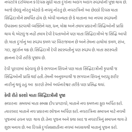
નવરાત્રિ દરમિયાન 9 દિવસ સુધી માતા દુર્ગાના અલગ અલગ સ્વરૂપોની પૂજા થાય છે.
આજે છેલ્લું નોરતું એટલે કે નવમું નોરતું છે. નવરાત્રિનો આ છેલ્લો દિવસ માતા
સિદ્ધિદાત્રીને સમર્પિત હોય છે. એવી માન્યતા છે કે માતાના આ નવમા સ્વરૂપની
ઉપાસના કરવાથી વ્યક્તિને યશ, ધન, મોક્ષ અને તમામ પ્રકારની સિદ્ધિઓની પ્રાપ્તિ
થાય ચે. એટલું જ નહીં તમામ દેવી દેવતાઓને પણ માતા સિદ્ધિદાત્રીએ જ સિદ્ધિ આપી
છે. માતા દુર્ગાનું આ સ્વરૂપ કમળ પર બિરાજમાન છે અને તેમના હાથોમાં કમળ, શંખ,
ગદા, સુદર્શન ચક્ર છે. સિદ્ધિદાત્રી દેવી સરસ્વતીનું પણ સ્વરૂપ છે. માતા સરસ્વતી
જ્ઞાનના દેવી તરીકે પૂજાય છે.
દેવી પૂરાણમાં કહેવાયું છે કે ભગવાન શિવને પણ માતા સિદ્ધિદાત્રીની કૃપાથી જ
સિદ્ધિઓની પ્રાપ્તિ થઈ હતી. તેમની અનુકમ્પાથી જ ભગવાન શિવનું અડધુ શરીર
નારીનું થયું હતું. આ કારણે તેઓ અર્ધનારેશ્વર તરીકે પણ પ્રસિદ્ધ થયાં.
કેવી રીતે કરશો માતા સિદ્ધિદાત્રીની પૂજા
સવારના સમયમાં માતા સમક્ષ દીપ પ્રગટાવો, માતાને નવ કમળના ફૂલ અર્પિત કરો.
ત્યારબાદ માતાને નવ પ્રકારના ભોજન અર્પિણ કરો. નવરાત્રિના સમાપન માટે નવમી
પૂજનમાં હવન પણ થાય છે. તેના પૂજન અને કથા બાદ જ નવરાત્રિનું સમાપન થાય તે
શુભ મનાય છે. આ દિવસે દુર્ગાસપ્તશતીના નવમાં અધ્યાયથી માતાનું પૂજન કરો.