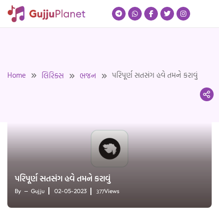
Skip
to
content
Home
પરિપૂર્ણ સતસંગ હવે તમને કરાવું
લિરિક્સ
ભજન
પરિપૂર્ણ સતસંગ હવે તમને કરાવું
377
By
Gujju
02-05-2023
Views