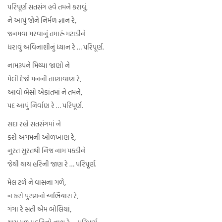
પરિપૂર્ણ સતસંગ હવે તમને કરાવું,
ને આપું જોને નિર્મળ જ્ઞાન રે,
જનમવા મરવાનું તમારું મટાડીને
ધરાવું અવિનાશીનું ધ્યાન રે … પરિપૂર્ણ.
નામરૂપને મિથ્યા જાણો ને
મેલી દેજો મનની તાણાવાણ રે,
આવો બેસો એકાંતમાં ને તમને,
પદ આપું નિર્વાણ રે … પરિપૂર્ણ.
સદા રહો સતસંગમાં ને
કરો અગમની ઓળખાણ રે,
નુરત સુરતથી નિજ નામ પકડીને
જેથી થાય હરિની જાણ રે … પરિપૂર્ણ.
મેલ ટળે ને વાસના ગળે,
ન કરો પુરણનો અભિયાસ રે,
ગંગા રે સતી એમ બોલિયાં,