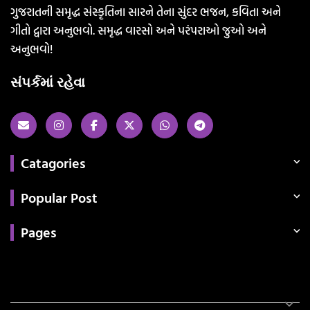
ગુજરાતની સમૃદ્ધ સંસ્કૃતિના સારને તેના સુંદર ભજન, કવિતા અને
ગીતો દ્વારા અનુભવો. સમૃદ્ધ વારસો અને પરંપરાઓ જુઓ અને
અનુભવો!
સંપર્કમાં રહેવા
Catagories
Popular Post
Pages
Categories
સરકારી માહિતી