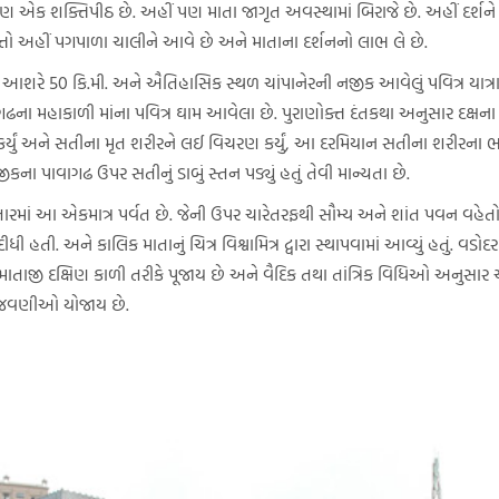
 પણ એક શક્તિપીઠ છે. અહીં પણ માતા જાગૃત અવસ્થામાં બિરાજે છે. અહીં દર્શ
ં ભક્તો અહીં પગપાળા ચાલીને આવે છે અને માતાના દર્શનનો લાભ લે છે.
શરે 50 કિ.મી. અને ઐતિહાસિક સ્થળ ચાંપાનેરની નજીક આવેલું પવિત્ર યાત્રાધા
ના મહાકાળી માંના પવિત્ર ઘામ આવેલા છે. પુરાણોક્ત દંતકથા અનુસાર દક્ષના
ત્ય કર્યું અને સતીના મૃત શરીરને લઈ વિચરણ કર્યું, આ દરમિયાન સતીના શરી
ીકના પાવાગઢ ઉપર સતીનું ડાબું સ્તન પડ્યું હતું તેવી માન્યતા છે.
માં આ એકમાત્ર પર્વત છે. જેની ઉપર ચારેતરફથી સૌમ્ય અને શાંત પવન વહેતો 
 હતી. અને કાલિક માતાનું ચિત્ર વિશ્વામિત્ર દ્વારા સ્થાપવામાં આવ્યું હતું. વડ
તાજી દક્ષિણ કાળી તરીકે પૂજાય છે અને વૈદિક તથા તાંત્રિક વિધિઓ અનુસાર અ
 ઉજવણીઓ યોજાય છે.