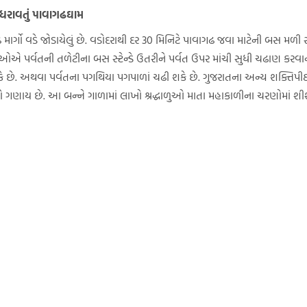
 ધરાવતું પાવાગઢઘામ
ાર્ગો વડે જોડાયેલું છે. વડોદરાથી દર 30 મિનિટે પાવાગઢ જવા માટેની બસ મળી ર
ઓએ પર્વતની તળેટીના બસ સ્ટેન્ડે ઉતરીને પર્વત ઉપર માંચી સુધી ચઢાણ કરવાનું રહ
 શકે છે. અથવા પર્વતના પગથિયા પગપાળાં ચઢી શકે છે. ગુજરાતના અન્ય શક્તિપીઠન
 ગણાય છે. આ બન્ને ગાળામાં લાખો શ્રદ્ધાળુઓ માતા મહાકાળીના ચરણોમાં શીશ 