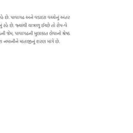
હે છે. પાવાગઢ અને વડાદરા વચ્ચેનું અંતર
ે છે. જ્યાંથી યાત્રાળુ ઈચ્છે તો રોપ-વે
ી જેમ, પાવાગઢની મુલાકાત લેવાનો શ્રેષ્ઠ
નમાનીને માતાજીનું શરણ માંગે છે.