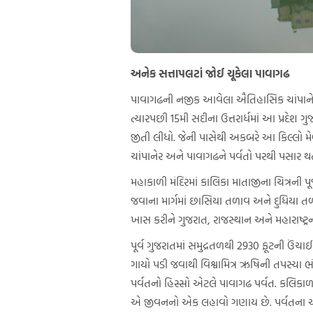
અનેક સત્તાપલટાં જોઈ ચૂકેલા પાવાગઢ
પાવાગઢની નજીક આવેલા ઐતિહાસિક ચાંપાનેર 
ત્યારપછી 15મી સદીના ઉત્તરાર્ધમાં આ પ્રદેશ 
જીતી લીધો. જેની પાસેથી અકબરે આ કિલ્લો મ
ચાંપાનેર અને પાવાગઢને પર્વતો પરથી પસાર થતો
મહાકાળી મંદિરમાં કાલિકા માતાજીના ચિત્રની પ
જવાના માર્ગમાં છાસિયા તળાવ અને દુધિયા તળા
ખાસ કરીને ગુજરાત, રાજસ્થાન અને મહારાષ્ટ્
પૂર્વ ગુજરાતમાં સમુદ્રતળથી 2930 ફૂટની ઉં
ગાયો પડી જવાથી વિશ્વામિત્ર ઋષિની તપસ્યા
પર્વતનો હિસ્સો એટલે પાવાગઢ પર્વત. કલિકાળમા
એ જીવનનો એક લહાવો ગણાય છે. પર્વતના ચઢાણ