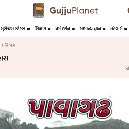
શુભેચ્છા સ્ટેટ્સ
શિક્ષણ
ધર્મ દર્શન
સામાન્ય જ્ઞાન
તહેવારો
્ર ઇતિહાસ
હાસ
S