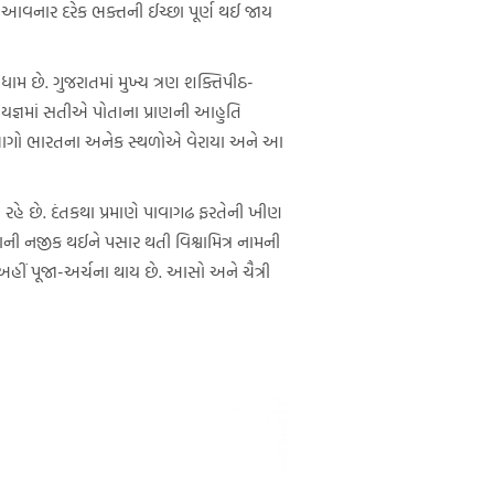
ને આવનાર દરેક ભક્તની ઈચ્છા પૂર્ણ થઈ જાય
મ છે. ગુજરાતમાં મુખ્ય ત્રણ શક્તિપીઠ-
 યજ્ઞમાં સતીએ પોતાના પ્રાણની આહુતિ
રના ભાગો ભારતના અનેક સ્થળોએ વેરાયા અને આ
રહે છે. દંતકથા પ્રમાણે પાવાગઢ ફરતેની ખીણ
ોદરાની નજીક થઈને પસાર થતી વિશ્વામિત્ર નામની
હીં પૂજા-અર્ચના થાય છે. આસો અને ચૈત્રી