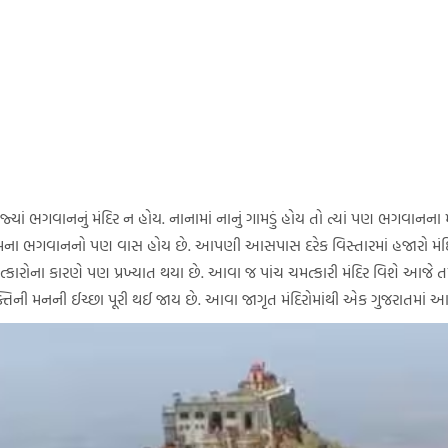
યાં ભગવાનનું મંદિર ન હોય. નાનામાં નાનું ગામડું હોય તો ત્યાં પણ ભગવાનન
ેમના ભગવાનનો પણ વાસ હોય છે. આપણી આસપાસ દરેક વિસ્તારમાં હજારો મંદિર
્કારોના કારણે પણ પ્રખ્યાત થયા છે. આવા જ પાંચ ચમત્કારી મંદિર વિશે આજે 
યક્તિની મનની ઈચ્છા પૂરી થઈ જાય છે. આવા જાગૃત મંદિરોમાંથી એક ગુજરાતમાં આવે