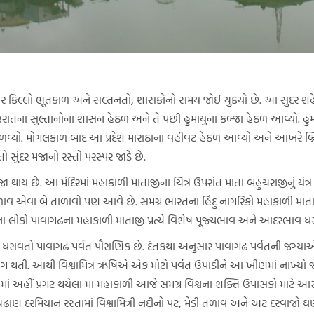
કિલ્લો ભૂતકાળ અને સલ્તનતો, શાસકોનો સમય જોઈ ચુક્યો છે. આ સુંદર શહે
ગુજરાતના સુલ્તાનોનાં શાસન હેઠળ અને તે પછી હુમાયુંના કબ્જા હેઠળ આવ્યો. હુમ
ેળવ્યો. મોગલકાળ બાદ આ પ્રદેશ મારાઠાના વહીવટ હેઠળ આવ્યો અને આખરે બ્ર
 સુંદર મજાનો રસ્તો પરસ્પર જાડે છે.
ૂજા થાય છે. આ મંદિરમાં મહાકાળી માતાજીના ચિત્ર ઉપરાંત માતા બહુચરાજીનું યંત્
વ એવા બે તાળાવો પણ આવે છે. સમગ્ર ભારતના હિંદુ નાગરિકો મહાકાળી માતાજીમા
રના લોકો પાવાગઢના મહાકાળી માતાજી પ્રત્યે વિશેષ પૂજ્યભાવ અને આદરભાવ ધરા
ચાઈ ધરાવતો પાવાગઢ પર્વત પૌરાણિક છે. દંતકથા અનુસાર પાવાગઢ પર્વતની જગ્યાએ
 ભંગ થતી. આથી વિશ્વામિત્ર ઋષિએ એક મોટો પર્વત ઉપાડીને આ ખીણમાં નાખ્ય
ં અહીં પ્રગટ થયેલા મા મહાકાળી આજે સમગ્ર વિશ્વના શક્તિ ઉપાસકો માટે આસ્થાનુ
 દરમિયાન રસ્તામાં વિશ્વામિત્રી નદીનો પટ, મેડી તળાવ અને અટ દરવાજો ઘણા