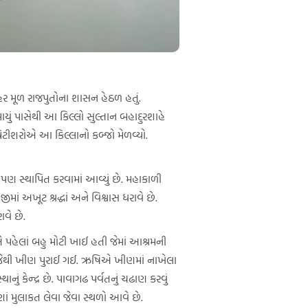
ર મૂળ રાજપુતોના શાસન હેઠળ હતું.
ાયું પાસેથી આ કિલ્લો સુલ્તાન બહાદુરશાહે
િટીશરોએ આ કિલ્લાનો કબ્જો મેળવ્યો.
ર પણ સ્થાપિત કરવામાં આવ્યું છે. મહાકાળી
ં અખૂટ શ્રદ્ધાં અને વિશ્વાસ ધરાવે છે.
વે છે.
 પહેલાં બહુ મોટી ખાઈ હતી જેમાં આશ્રમની
ો જેથી ખીણ પુરાઈ ગઈ. ઋષિએ ખીણમાં નાખેલા
ં કેન્દ્ર છે. પાવાગઢ પર્વતનું ચઢાણ કરવું
ં મુલાકત લેવા જેવા સ્થળો આવે છે.