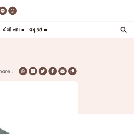
બેબી નામ
વધુ કઈ
hare :