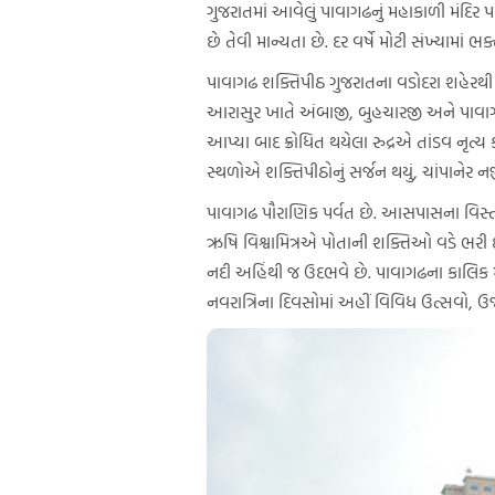
ગુજરાતમાં આવેલું પાવાગઢનું મહાકાળી મંદિર
છે તેવી માન્યતા છે. દર વર્ષે મોટી સંખ્યામા
પાવાગઢ શક્તિપીઠ ગુજરાતના વડોદરા શહેરથી આ
આરાસુર ખાતે અંબાજી, બુહચારજી અને પાવાગઢ
આપ્યા બાદ ક્રોધિત થયેલા રુદ્રએ તાંડવ નૃ
સ્થળોએ શક્તિપીઠોનું સર્જન થયું, ચાંપાનેર નજ
પાવાગઢ પૌરાણિક પર્વત છે. આસપાસના વિસ્તાર
ઋષિ વિશ્વામિત્રએ પોતાની શક્તિઓ વડે ભરી દીધી
નદી અહિંથી જ ઉદભવે છે. પાવાગઢના કાલિક મા
નવરાત્રિના દિવસોમાં અહીં વિવિધ ઉત્સવો,