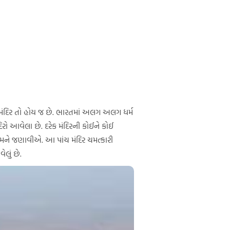
ા મંદિર તો હોય જ છે. ભારતમાં અલગ અલગ ધર્મ
ો આવેલા છે. દરેક મંદિરની કોઈને કોઈ
તમને જણાવીએ. આ પાંચ મંદિર ચમત્કારી
લું છે.