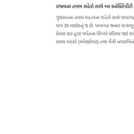
રાજ્યના તમામ શહેરો સાથે આ કનેક્ટિવીટી
ગુજરાતના તમામ મહત્વના શહેરો સાથે પાવાગઢ મ
માત્ર 30 માઈલનું જ છે. પાવાગઢ જનાર યાત્રાળુ
કેબલ કાર દ્વારા પર્વતના શિખરે મંદિરમાં જઈ
સમય આસો (ઓક્ટોબર) તથા ચૈત્રી નવરાત્રિનો