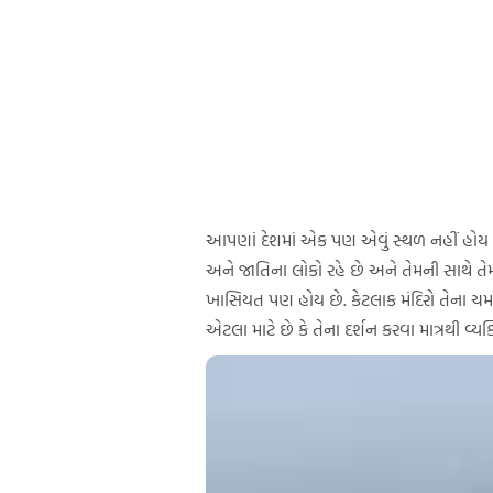
આપણાં દેશમાં એક પણ એવું સ્થળ નહીં હોય જ્
અને જાતિના લોકો રહે છે અને તેમની સાથે ત
ખાસિયત પણ હોય છે. કેટલાક મંદિરો તેના ચમત
એટલા માટે છે કે તેના દર્શન કરવા માત્રથી વ્