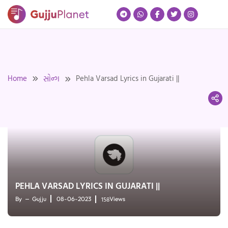
Skip
to
content
Home
Pehla Varsad Lyrics in Gujarati ||
સોન્ગ
PEHLA VARSAD LYRICS IN GUJARATI ||
158
By
Gujju
08-06-2023
Views