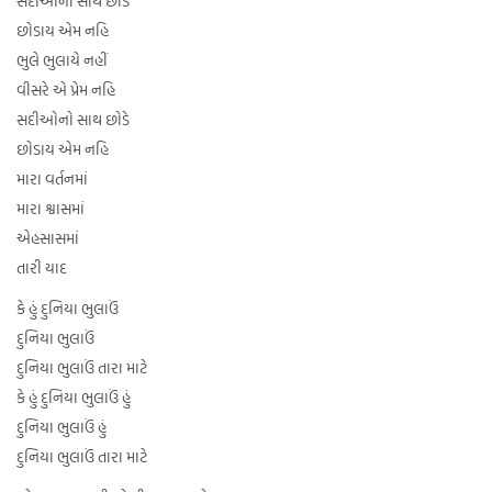
સદીઓનો સાથ છોડે
છોડાય એમ નહિ
ભુલે ભુલાયે નહીં
વીસરે એ પ્રેમ નહિ
સદીઓનો સાથ છોડે
છોડાય એમ નહિ
મારા વર્તનમાં
મારા શ્વાસમાં
એહસાસમાં
તારી યાદ
કે હું દુનિયા ભુલાઉં
દુનિયા ભુલાઉં
દુનિયા ભુલાઉં તારા માટે
કે હું દુનિયા ભુલાઉં હું
દુનિયા ભુલાઉં હું
દુનિયા ભુલાઉં તારા માટે