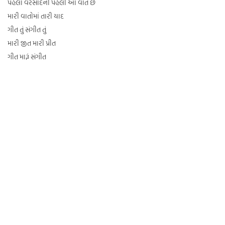
પહેલા વરસાદની પહેલી આ વાત છે
મારી વાતોમાં તારી યાદ
ગીત તું સંગીત તું
મારી જીત મારી પ્રીત
ગીત મારૂં સંગીત