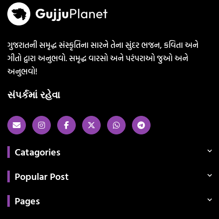
ગુજરાતની સમૃદ્ધ સંસ્કૃતિના સારને તેના સુંદર ભજન, કવિતા અને
ગીતો દ્વારા અનુભવો. સમૃદ્ધ વારસો અને પરંપરાઓ જુઓ અને
અનુભવો!
સંપર્કમાં રહેવા
Catagories
Popular Post
Pages