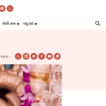
બેબી નામ
વધુ કઈ
hare :