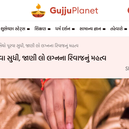
શુભેચ્છા સ્ટેટ્સ
શિક્ષણ
ધર્મ દર્શન
સામાન્ય જ્ઞાન
તહેવારો
સેંથો પૂરવા સુધી, જાણી લો લગ્નના રિવાજનું મહત્વ
ૂરવા સુધી, જાણી લો લગ્નના રિવાજનું મહત્વ
S