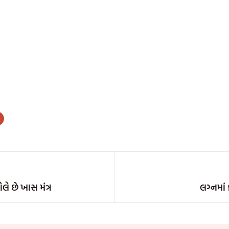
લે છે ખાસ મંત્ર
લગ્નમાં