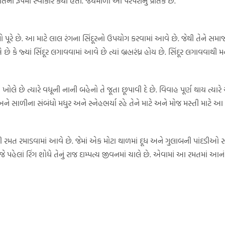
િના રૂપમાં સ્વીકાર કર્યો હતો. જયમાળા આ પરંપરાનું પ્રતિક છે.
ો પૂરે છે. આ માટે લાલ રંગના સિંદૂરનો ઉપયોગ કરવામાં આવે છે. જેથી તેને સમાજ
ે કે જ્યાં સિંદૂર લગાવવામાં આવે છે ત્યાં બ્રહ્મરંધ્ર હોય છે. સિંદૂર લગાવવાથી 
 ખોલે છે ત્યારે વધૂની નાની બહેનો તે જૂતા છૂપાવી દે છે. વિવાહ પૂર્ણ થાય 
 સાળીના સંબંધો મધુર અને સ્નેહભર્યા રહે તેને માટે અને મોજ મસ્તી માટે આ
 રમત રમાડવામાં આવે છે. જેમાં એક મોટા થાળમાં દૂધ અને ગુલાબની પાંદડીઓ સાથ
ે પહેલાં રિંગ શોધે તેનું રાજ દામ્પત્ય જીવનમાં ચાલે છે. એવામાં આ રમતમાં આનં