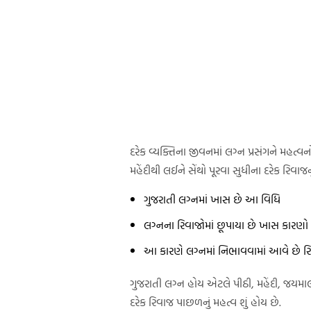
દરેક વ્યક્તિના જીવનમાં લગ્ન પ્રસંગને મહત
મહેંદીથી લઈને સેંથો પૂરવા સુધીના દરેક રિવાજ
ગુજરાતી લગ્નમાં ખાસ છે આ વિધિ
લગ્નના રિવાજોમાં છૂપાયા છે ખાસ કારણો
આ કારણે લગ્નમાં નિભાવવામાં આવે છે ર
ગુજરાતી લગ્ન હોય એટલે પીઠી, મહેંદી, જયમાલ
દરેક રિવાજ પાછળનું મહત્વ શું હોય છે.