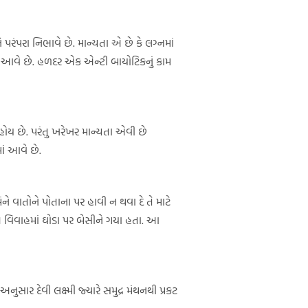
રંપરા નિભાવે છે. માન્યતા એ છે કે લગ્નમાં
ં આવે છે. હળદર એક એન્ટી બાયોટિકનું કામ
ં હોય છે. પરંતુ ખરેખર માન્યતા એવી છે
ાં આવે છે.
ને વાતોને પોતાના પર હાવી ન થવા દે તે માટે
પણ વિવાહમાં ઘોડા પર બેસીને ગયા હતા. આ
ુસાર દેવી લક્ષ્મી જ્યારે સમુદ્ર મંથનથી પ્રકટ