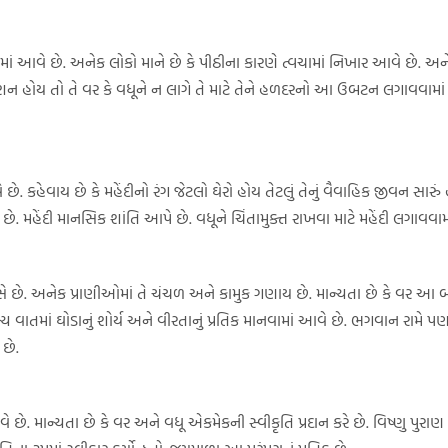
 આવે છે. અનેક લોકો માને છે કે પીઠીના કારણે ત્વચામાં નિખાર આવે છે. અને પ
ક્શન હોય તો તે વર કે વધૂને ન લાગે તે માટે તેને હળદરનો આ ઉબટન લગાવવામા
ે. કહેવાય છે કે મહેંદીનો રંગ જેટલો ઘેરો હોય તેટલું તેનું વૈવાહિક જીવન સારુ
છે. મહેંદી માનસિક શાંતિ આપે છે. વધૂને ચિંતામુક્ત રાખવા માટે મહેંદી લગાવવામ
 બેસે છે. અનેક પ્રાણીઓમાં તે ચંચળ અને કામુક ગણાય છે. માન્યતા છે કે વર આ બં
્ય વાતમાં ઘોડાનું શોર્ય અને વીરતાનું પ્રતિક માનવામાં આવે છે. ભગવાન રામે 
 છે.
ે. માન્યતા છે કે વર અને વધૂ એકમેકની સ્વીકૃતિ પ્રદાન કરે છે. વિષ્ણુ પુરાણ અન