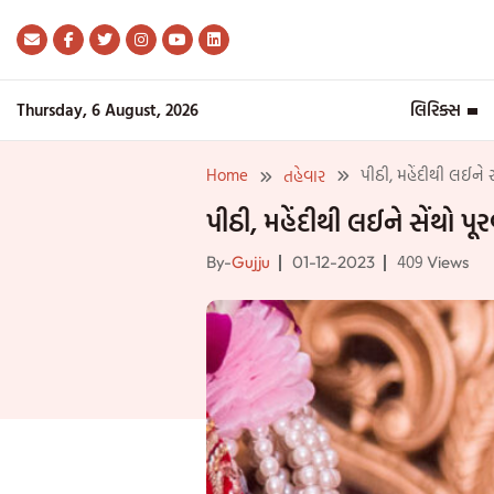
Skip
to
content
Thursday, 6 August, 2026
લિરિક્સ
Home
પીઠી, મહેંદીથી લઈને 
તહેવાર
પીઠી, મહેંદીથી લઈને સેંથો પ
409
By-
Gujju
01-12-2023
Views