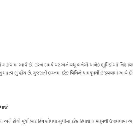
્વનો ગણવામાં આવે છે. લગ્ન સમયે વર અને વધૂ બંનેએ અનેક ભૂમિકાઓ નિભાવવાની
નું મહત્વ શું હોય છે. ગુજરાતી લગ્નમાં દરેક વિધિને ધામધૂમથી ઉજવવામાં આવે છે
િવાજો
ા અને સેંથો પૂર્યા બાદ રિંગ શોધવા સુધીના દરેક રિવાજ ધામધૂમથી ઉજવવામાં આવ