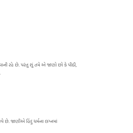
 રહે છે. પરંતુ શું તમે એ જાણો છો કે પીઠી,
.
ે છે. જાણીએ હિંદુ ધર્મના લગ્નમાં