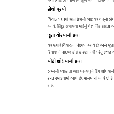
થયા ત્યારે ભગવાન વિષ્ણુને માળા પહેરાવીને પત
સેંથો પૂરવો
વિવાહ મંડપમાં સાત ફેરાની બાદ વર વધૂનો સેંથ
આવે. સિંદૂર લગાવવા માટેનું વૈજ્ઞાનિક કારણ એ છ
જૂતા ચોરવાની પ્રથા
વર જ્યારે વિવાહના મંડપમાં આવે છે અને જૂતા
રિવાજની પાછળ કોઈ કારણ નથી પરંતુ જીજા અને
વીંટી શોધવાની પ્રથા
લગ્નની વ્યસ્તતા બાદ વર-વધૂને રિંગ શોધવાની
રમત રમાડવામાં આવે છે. માનવામાં આવે છે કે જ
શકે.