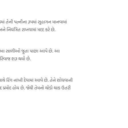
માં તેની પત્નીના રૂપમાં સુહાગન માનવામાં
મનને નિયંત્રિત રાખવામાં મદદ કરે છે.
ત્યારે આ સાળીઓ જૂતા પાછા આપે છે. આ
 રિવાજ શરૂ થયો છે.
ે રિંગ નાંખી દેવામાં આવે છે. તેને શોધવાની
દ પ્રમોદ હોય છે. જેથી તેમનો થોડો થાક ઉતરી