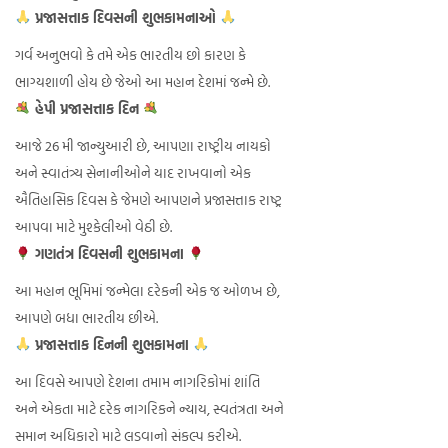
પ્રજાસત્તાક દિવસની શુભકામનાઓ
ગર્વ અનુભવો કે તમે એક ભારતીય છો કારણ કે
ભાગ્યશાળી હોય છે જેઓ આ મહાન દેશમાં જન્મે છે.
હેપી પ્રજાસત્તાક દિન
આજે 26 મી જાન્યુઆરી છે, આપણા રાષ્ટ્રીય નાયકો
અને સ્વાતંત્ર્ય સેનાનીઓને યાદ રાખવાનો એક
ઐતિહાસિક દિવસ કે જેમણે આપણને પ્રજાસત્તાક રાષ્ટ્ર
આપવા માટે મુશ્કેલીઓ વેઠી છે.
ગણતંત્ર દિવસની શુભકામના
આ મહાન ભૂમિમાં જન્મેલા દરેકની એક જ ઓળખ છે,
આપણે બધા ભારતીય છીએ.
પ્રજાસત્તાક દિનની શુભકામના
આ દિવસે આપણે દેશના તમામ નાગરિકોમાં શાંતિ
અને એકતા માટે દરેક નાગરિકને ન્યાય, સ્વતંત્રતા અને
સમાન અધિકારો માટે લડવાનો સંકલ્પ કરીએ.