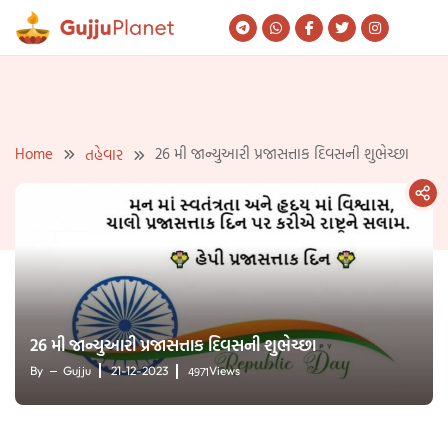
Skip
to
content
Home
26 મી જાન્યુઆરી પ્રજાસત્તાક દિવસની શુભેચ્છા
તહેવાર
26 મી જાન્યુઆરી પ્રજાસત્તાક દિવસની શુભેચ્છા
4971
By
Gujju
21-12-2023
Views