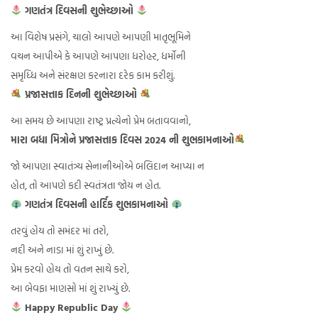
ગણતંત્ર દિવસની શુભેચ્છાઓ
આ વિશેષ પ્રસંગે, ચાલો આપણે આપણી માતૃભૂમિને
વચન આપીએ કે આપણે આપણા ધરોહર, ધર્મોની
સમૃધ્ધિ અને સંરક્ષણ કરનારા દરેક કામ કરીશું.
પ્રજાસત્તાક દિનની શુભેચ્છાઓ
આ સમય છે આપણા રાષ્ટ્ર પ્રત્યેનો પ્રેમ બતાવવાનો,
મારા બધા મિત્રોને પ્રજાસત્તાક દિવસ 2024 ની શુભકામનાઓ
જો આપણા સ્વાતંત્ર્ય સેનાનીઓએ બલિદાન આપ્યા ન
હોત, તો આપણે કદી સ્વતંત્રતા જોય ન હોત.
ગણતંત્ર દિવસની હાર્દિક શુભકામનાઓ
તરવું હોય તો સમંદર માં તરો,
નદી અને નાડા માં શું રાખું છે.
પ્રેમ કરવો હોય તો વતન સાથે કરો,
આ બેવફા માણસો માં શું રાખ્યું છે.
Happy Republic Day