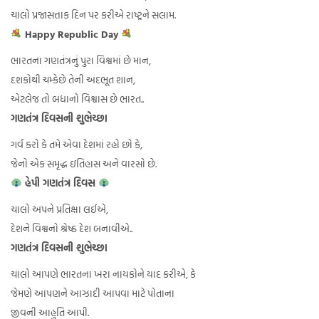
ચાલો પ્રજાસત્તાક દિન પર કરીએ રાષ્ટ્રને સલામ.
Happy Republic Day
ભારતના ગણતંત્રનું પુરા વિશ્વમાં છે માન,
દશકોથી ચમ્કેછે તેની અદભૂત શાન,
એટલેજ તો બધાનો વિશ્વાસ છે ભારત..
ગણતંત્ર દિવસની શુભેચ્છા
ગર્વ કરો કે તમે એવા દેશમાં રહો છો કે,
જેનો એક સમૃદ્ધ ઇતિહાસ અને વારસો છે.
હેપી ગણતંત્ર દિવસ
ચાલો અપને પ્રતિક્ષા લઈએ,
દેશને વિશ્વનો શ્રેષ્ઠ દેશ બનાવીએ..
ગણતંત્ર દિવસની શુભેચ્છા
ચાલો આપણે ભારતના ખરા નાયકોને યાદ કરીએ, કે
જેમણે આપણને આઝાદી આપવા માટે પોતાના
જીવની આહુતિ આપી.