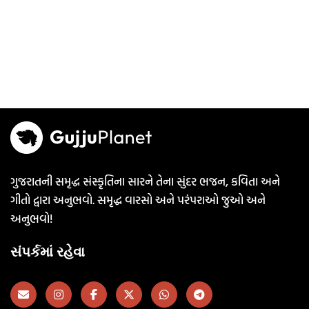
ગુજરાતની સમૃદ્ધ સંસ્કૃતિના સારને તેના સુંદર ભજન, કવિતા અને
ગીતો દ્વારા અનુભવો. સમૃદ્ધ વારસો અને પરંપરાઓ જુઓ અને
અનુભવો!
સંપર્કમાં રહેવા