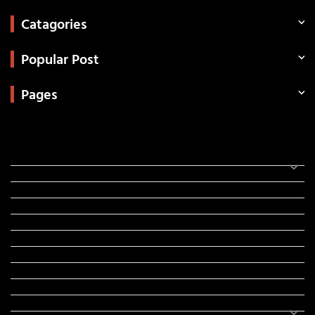
Catagories
Popular Post
Pages
Categories
સરકારી માહિતી
રંગોળી
ધર્મ દર્શન
ટેકનોલોજી
હિસ્ટ્રી
મહાપુરુષો
સરકારી નોકરી
સુવિચારો
અભ્યાસ સામગ્રી
શિક્ષણ