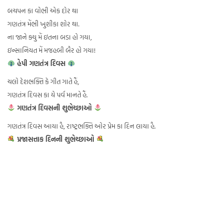
બચપન કા વોભી એક દોર થા
ગણતંત્ર મેંભી ખુશીકા શોર થા.
ના જાને ક્યુ મેં ઇતના બડા હો ગયા,
ઇન્સાનિયત મેં મજહબી બૈર હો ગયા!
હેપી ગણતંત્ર દિવસ
ચલો દેશભક્તિ કે ગીત ગાતે હૈં,
ગણતંત્ર દિવસ કા યે પર્વ માનતે હૈં.
ગણતંત્ર દિવસની શુભેચ્છાઓ
ગણતંત્ર દિવસ આયા હૈ, રાષ્ટ્રભક્તિ ઓર પ્રેમ કા દિન લાયા હૈ.
પ્રજાસત્તાક દિનની શુભેચ્છાઓ