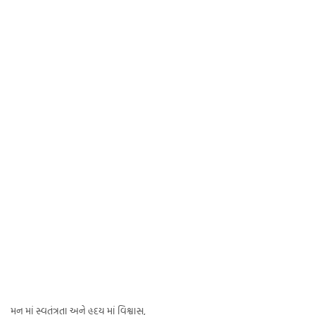
મન માં સ્વતંત્રતા અને હૃદય માં વિશ્વાસ,