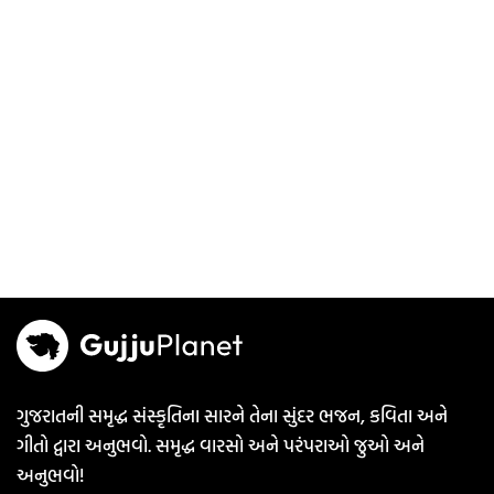
ગુજરાતની સમૃદ્ધ સંસ્કૃતિના સારને તેના સુંદર ભજન, કવિતા અને
ગીતો દ્વારા અનુભવો. સમૃદ્ધ વારસો અને પરંપરાઓ જુઓ અને
અનુભવો!