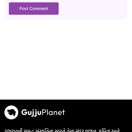
ગુજરાતની સમૃદ્ધ સંસ્કૃતિના સારને તેના સુંદર ભજન, કવિતા અને