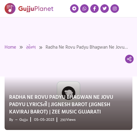
Skip
to
content
Home
Radha Ne Rovu Padyu Bhagwan Ne Jovu
સોન્ગ
Padyu Lyricsતી | Jignesh Barot (Jignesh
Kaviraj Barot) | Zee Music Gujarati
RADHA NE ROVU PADYU BHAGWAN NE JOVU
PADYU LYRICSતી | JIGNESH BAROT (JIGNESH
KAVIRAJ BAROT) | ZEE MUSIC GUJARATI
290
By
Gujju
05-05-2023
Views