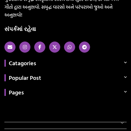
ગીતો દ્વારા અનુભવો. સમૃદ્ધ વારસો અને પરંપરાઓ જુઓ અને
અનુભવો!
સંપર્કમાં રહેવા
Catagories
Popular Post
Pages
Categories
સરકારી માહિતી
રંગોળી