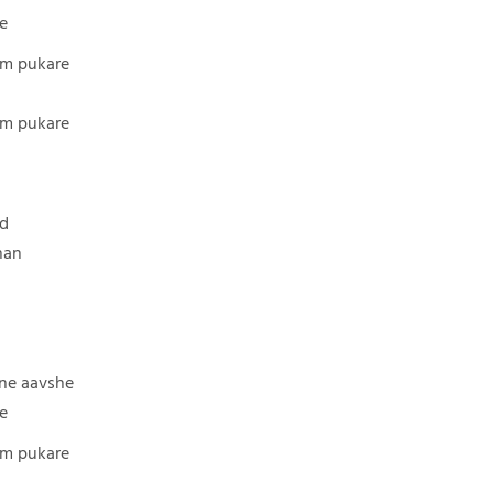
e
am pukare
am pukare
ad
han
ne aavshe
e
am pukare