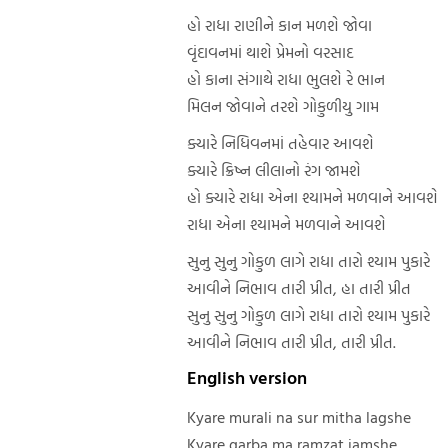
હો રાધા રાણીને કાન મળશે જોવા
વૃંદાવનમાં થાશે પ્રેમનો વરસાદ
હો કાના સંગાથે રાધા ભુલશે રે ભાન
મિલન જોવાને તરશે ગોકુળીયુ ગામ
ક્યારે નિધિવનમાં તહેવાર આવશે
ક્યારે ક્રિષ્ન લીલાનો રંગ જામશે
હો ક્યારે રાધા એના શ્યામને મળવાને આવશે
રાધા એના શ્યામને મળવાને આવશે
સુનુ સુનુ ગોકુળ લાગે રાધા તારો શ્યામ પુકારે
આવીને નિભાવ તારી પ્રીત, હા તારી પ્રીત
સુનુ સુનુ ગોકુળ લાગે રાધા તારો શ્યામ પુકારે
આવીને નિભાવ તારી પ્રીત, તારી પ્રીત.
English version
Kyare murali na sur mitha lagshe
Kyare garba ma ramzat jamshe