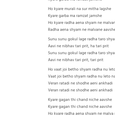
Ho kyare murali na sur mitha lagshe
Kyare garba ma ramzat jamshe
Ho kyare radha aena shyam ne malva
Radha aena shyam ne malvane aavsh
Sunu sunu gokul lage radha taro shy
Aavi ne nibhav tari prit, ha tari prit
Sunu sunu gokul lage radha taro shy
Aavi ne nibhav tari prit, tari prit
Ho vaat joi betho shyam radha nu le
Vaat joi betho shyam radha nu leto 
Veran ratadi ne shodhe aeni ankhadi
Veran ratadi ne shodhe aeni ankhadi
Kyare gagan thi chand niche aavshe
Kyare gagan thi chand niche aavshe
Ho kyare radha aena shyam ne malva 