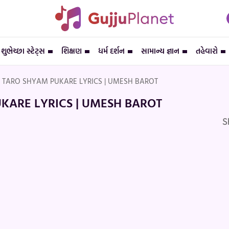
શુભેચ્છા સ્ટેટ્સ
શિક્ષણ
ધર્મ દર્શન
સામાન્ય જ્ઞાન
તહેવારો
 TARO SHYAM PUKARE LYRICS | UMESH BAROT
KARE LYRICS | UMESH BAROT
S