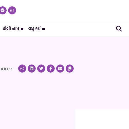
બેબી નામ
વધુ કઈ
hare :