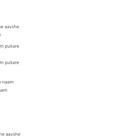
ne aavshe
e
am pukare
am pukare
to naam
naam
ne aavshe