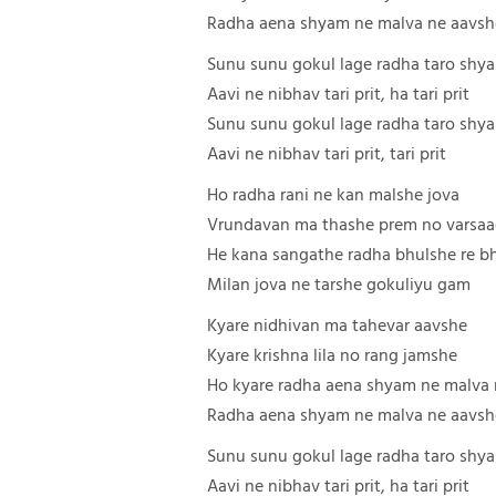
Radha aena shyam ne malva ne aavsh
Sunu sunu gokul lage radha taro shy
Aavi ne nibhav tari prit, ha tari prit
Sunu sunu gokul lage radha taro shy
Aavi ne nibhav tari prit, tari prit
Ho radha rani ne kan malshe jova
Vrundavan ma thashe prem no varsa
He kana sangathe radha bhulshe re b
Milan jova ne tarshe gokuliyu gam
Kyare nidhivan ma tahevar aavshe
Kyare krishna lila no rang jamshe
Ho kyare radha aena shyam ne malva 
Radha aena shyam ne malva ne aavsh
Sunu sunu gokul lage radha taro shy
Aavi ne nibhav tari prit, ha tari prit