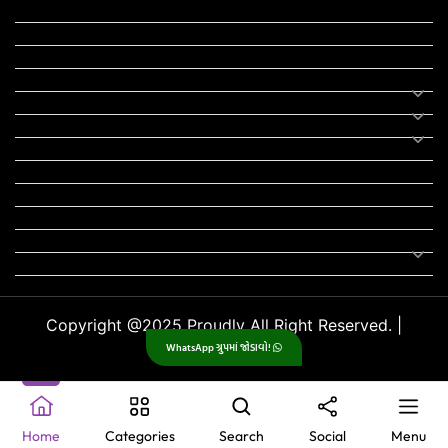
યોજના
રાજનીતિ
ફીફા
તહેવાર
સમાચાર
યોગા
મોટીવેશનલ સ્ટેટ્સ
સ્ટેટ્સ
ફન ઝોન
સોન્ગ
લિરિક્સ
Uncategorized
Copyright @2025 Proudly All Right Reserved. |
WhatsApp ગ્રુપમાં જોડાવો!
GujjuPlanet
.
Home
Categories
Search
Social
Menu