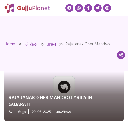
Skip
to
content
Home
Raja Janak Gher Mandvo
લિરિક્સ
ભજન
Lyrics in Gujarati
RAJA JANAK GHER MANDVO LYRICS IN
GUJARATI
404
By
Gujju
20-05-2023
Views