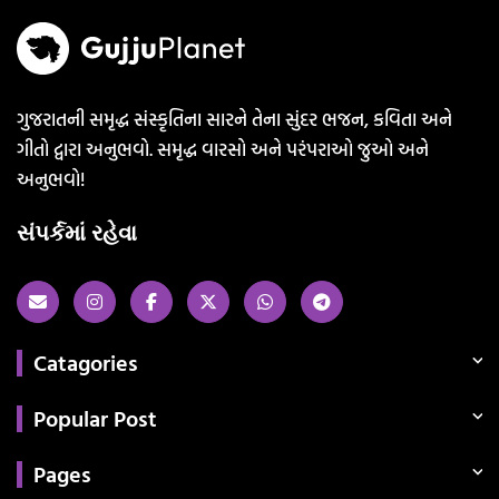
ગુજરાતની સમૃદ્ધ સંસ્કૃતિના સારને તેના સુંદર ભજન, કવિતા અને
ગીતો દ્વારા અનુભવો. સમૃદ્ધ વારસો અને પરંપરાઓ જુઓ અને
અનુભવો!
સંપર્કમાં રહેવા
Catagories
Popular Post
Pages