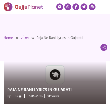
Skip
to
content
Home
Raja Ne Rani Lyrics in Gujarati
સોન્ગ
RAJA NE RANI LYRICS IN GUJARATI
315
By
Gujju
17-06-2023
Views