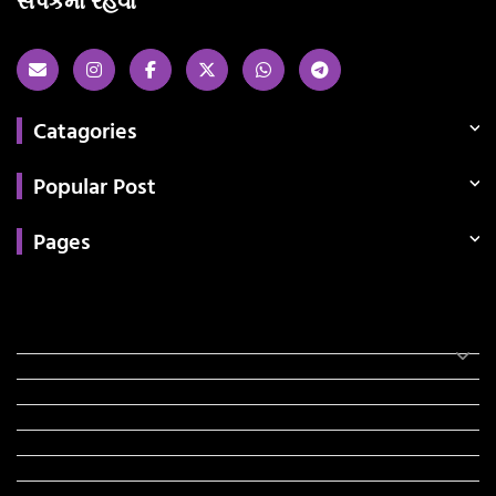
સંપર્કમાં રહેવા
Catagories
Popular Post
Pages
Categories
સરકારી માહિતી
રંગોળી
ધર્મ દર્શન
ટેકનોલોજી
હિસ્ટ્રી
મહાપુરુષો
સરકારી નોકરી