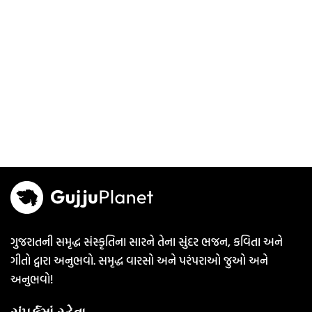
ગુજરાતની સમૃદ્ધ સંસ્કૃતિના સારને તેના સુંદર ભજન, કવિતા અને
ગીતો દ્વારા અનુભવો. સમૃદ્ધ વારસો અને પરંપરાઓ જુઓ અને
અનુભવો!