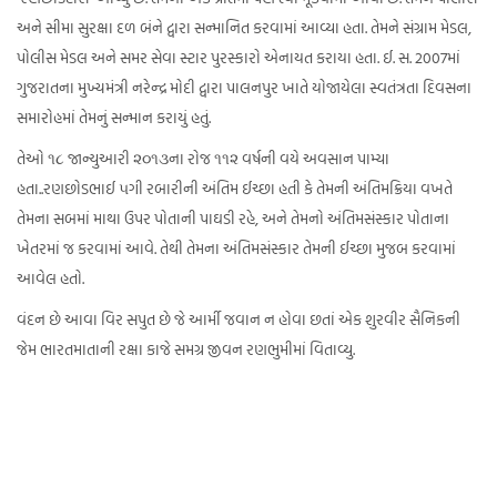
અને સીમા સુરક્ષા દળ બંને દ્વારા સન્માનિત કરવામાં આવ્યા હતા. તેમને સંગ્રામ મેડલ,
પોલીસ મેડલ અને સમર સેવા સ્ટાર પુરસ્કારો એનાયત કરાયા હતા. ઈ. સ. 2007માં
ગુજરાતના મુખ્યમંત્રી નરેન્દ્ર મોદી દ્વારા પાલનપુર ખાતે યોજાયેલા સ્વતંત્રતા દિવસના
સમારોહમાં તેમનું સન્માન કરાયું હતું.
તેઓ ૧૮ જાન્યુઆરી ૨૦૧૩ના રોજ ૧૧૨ વર્ષની વયે અવસાન પામ્યા
હતા..રણછોડભાઈ ૫ગી રબારીની અંતિમ ઈચ્છા હતી કે તેમની અંતિમક્રિયા વખતે
તેમના સબમાં માથા ઉપર પોતાની પાઘડી રહે, અને તેમનો અંતિમસંસ્કાર પોતાના
ખેતરમાં જ કરવામાં આવે. તેથી તેમના અંતિમસંસ્કાર તેમની ઈચ્છા મુજબ કરવામાં
આવેલ હતો.
વંદન છે આવા વિર સપુત છે જે આર્મી જવાન ન હોવા છતાં એક શુરવીર સૈનિકની
જેમ ભારતમાતાની રક્ષા કાજે સમગ્ર જીવન રણભુમીમાં વિતાવ્યુ.