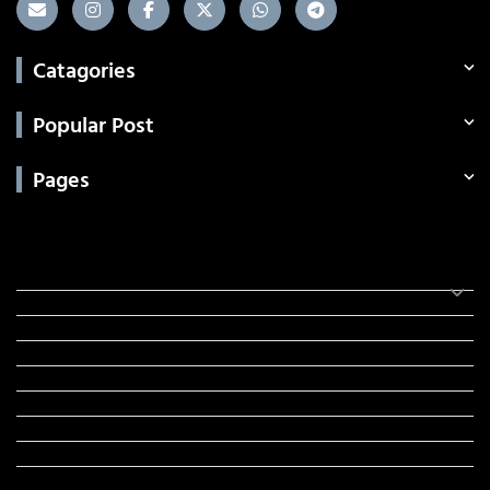
Catagories
Popular Post
Pages
Categories
સરકારી માહિતી
રંગોળી
ધર્મ દર્શન
ટેકનોલોજી
હિસ્ટ્રી
મહાપુરુષો
સરકારી નોકરી
સુવિચારો
અભ્યાસ સામગ્રી