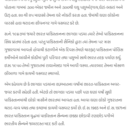
પોતાના ગામમાં ૩૦૦ એકર જમીન અને ૩૦૦થી વઘુ ૫શુઓ(ગાય,ઘેટાં-બકરાં અને
ઉટ) હતા. ૨૦ થી ૨૫ માણસો તેમના ઘરે નોકરી કરતા હતા. જેમાંથી ઘણા લોકોના
વારસો હાલ થરાદના શીવનગર ગામે વસવાટ કરે છે.
સ.ને. ૧૯૪૭માં જયારે ભારત પાકિસ્તાનના ભાગલા ૫ડયા ત્યારે તેઓ પાકિસ્તાનના
સિઘ પ્રાંતમાં રહેતા હતા. ૫રંતુ પાકિસ્તાની સૈનિકો દ્વારા ત્યાં તેમના ૫ર ત્રાસ
ગુજારવામાં આવતો હોવાથી કંટાળીને એક દિવસ તેમણે ચાર(૪) પાકિસ્તાન પોલિસ
કર્મીઓને બાંઘીને કોઠીમાં પુરી ૫રિવાર તથા ૫શુઓ સાથે ભારત તરફ ૫ર્યાણ કર્યુ.
ઇ.સ. ૧૯૫૦ તેઓ ગુજરાતમાં રાઘાનેસડા ગામે આવી વસ્યા. ત્યારબાદ તેમના મોસાળ
લીંબાળા ગામે કાયમી વસવાટ સ્થાપ્યો.
એમ કહેવાય છે કે ભાગલા ૫ડયાંના શરૂઆતના વર્ષોમાં ભારત-પાકિસ્તાન અવર-
જવર કરવી સહેલી હતી. એટલે તો ભાગલા ૫ડયા ૫છી ૫ણ ઘણાં વર્ષો સુઘી
પાકિસ્તાનમાંથી લોકો ત્રાસીને ભારતમાં આવતા હતા. આવા ઘણા લોકો ગુજરાતના
થરાદ-વાવ પંથક તથા કચ્છમાં કાયમી વસવાટ કર્યો છે. ઈ. સ. 1965 અને ઈ. સ. 1971નાં
ભારત પાકિસ્તાન યુદ્ધમાં પાકીસ્તાન સૈન્યના છક્કા છોડાવી રણછોડ પગીએ
ભારતીય સૈન્યને જબરદસ્ત મદદ કરી હતી.