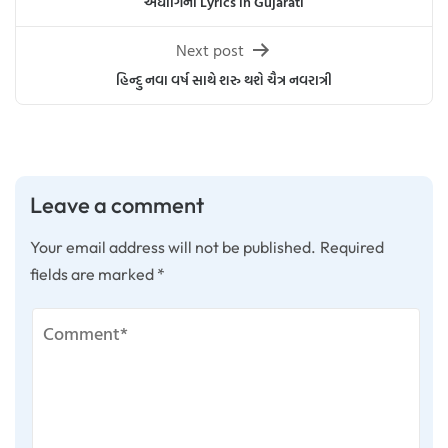
navigation
અર્ધાંગિની Lyrics in Gujarati
Next post
હિન્દુ નવા વર્ષ સાથે શરુ થશે ચૈત્ર નવરાત્રી
Leave a comment
Your email address will not be published.
Required
fields are marked
*