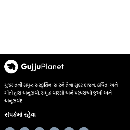
ગુજરાતની સમૃદ્ધ સંસ્કૃતિના સારને તેના સુંદર ભજન, કવિતા અને
ગીતો દ્વારા અનુભવો. સમૃદ્ધ વારસો અને પરંપરાઓ જુઓ અને
અનુભવો!
સંપર્કમાં રહેવા