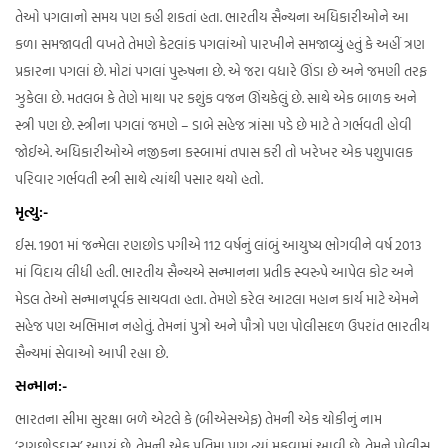
તેઓ પગલાનો સમય પણ કહી શકતાં હતા. ભારતીય સૈન્યના અધિકારીઓને આ
કળા સમજાવતી વખતે તેમણે કેટલાંક પગલાંઓ પારખીને સમજાવ્યું હતું કે અહીં ત્રણ
પ્રકારના પગલાં છે. મોટાં પગલાં પુરુષના છે. એ જરા વધારે ઊંડા છે અને જમણી તરફ
ઝુકેલા છે. મતલબ કે તેણે માથા પર કશુંક વજન ઊંચકેલું છે. સાથે એક બાળક અને
સ્ત્રી પણ છે. સ્ત્રીના પગલાં જમણે – ડાબે સહેજ ત્રાંસા પડે છે માટે તે ગર્ભવતી હોવી
જોઈએ. અધિકારીઓએ નજીકના કસ્બામાં તપાસ કરી તો ખરેખર એક પશુપાલક
પરિવાર ગર્ભવતી સ્ત્રી સાથે ત્યાંથી પસાર થયો હતો.
મૃત્યુ:-
ઈસ. 1901 માં જન્મેલા રણછોડ પગીએ 112 વર્ષનું લાંબું આયુષ્ય ભોગવીને વર્ષ 2013
માં વિદાય લીધી હતી. ભારતીય સૈન્યએ સન્માનના પ્રતીક સ્વરુપે આપેલ કોટ અને
મેડલ તેઓ સન્માનપૂર્વક સાચવતા હતા. તેમણે કરેલ આટલા મહાન કાર્ય માટે એમને
સહેજ પણ અભિમાન નહોતું. તેમનાં પુત્રો અને પૌત્રો પણ પોલીસદળ ઉપરાંત ભારતીય
સૈન્યમાં સેવાઓ આપી રહ્યા છે.
સન્માન:-
ભારતના સીમા સુરક્ષા બળે એટલે કે (બીએસએફ) તેમની એક ચોકીનું નામ
‘રણછોડદાસ’ આપ્યું છે. તેમની એક પ્રતિમા પણ ત્યાં મૂકવામાં આવી છે. તેમને પોલીસ