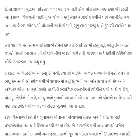
ઈ. સ. 1971નાં યુદ્ધમાં પાકિસ્તાનના પરાજય પછી સેનાપતિ સામ માણેકશાએ દિલ્હી
ખાતે ભવ્ય વિજયની પાર્ટીનું આયોજન કર્યું ત્યારે રણછોડ પગીને પણ આમંત્રિત કર્યા
હતા. ત્યારે રણછોડ પગી પોતાની સાથે રોટલો, સૂકું લાલ મરચું અને ડુંગળી લઈને ગયા
હતા.
ત્યાં જતી વખતે સામ માણેકશાએ તેમને લેવા હેલિકોપ્ટર મોકલ્યું હતું. પરંતુ તેમાં ચઢતી
વખતે તેમની ખાવાનાની પોટલી નીચે જ રહી ગઈ હતી, જે લેવા માટે ફરીથી હેલિકોપ્ટર
નીચે ઉતારવામાં આવ્યું હતું.
લશ્કરી અધિકારીઓએ કહ્યું કે ‘પગી, ત્યાં તો પાર્ટીમાં અનેક વાનગીઓ હશે. તમે આ
બધું કેમ સાથે લો છો?’ પગીએ જવાબમાં કહ્યું કે, ‘મને આ ખોરાક જ ફાવે છે’ અને
ખરેખર સૌના આશ્ચર્ય વચ્ચે, પાર્ટીની સ્વાદિષ્ટ વાનગીઓ છોડીને પગી સાથે લાવેલું
પોટલું છોડીને રોટલો, મરચું અને ડુંગળી ખાવા બેસી ગયા હતા. એ જોઈને માણેકશાએ
પણ રણછોડ પગીના ઘરના રોટલો-ડુંગળી ખાધા હતા.
રણ વિસ્તારમાં રહેતાં પશુપાલકો પોતાના ખોવાયેલા ઢોરઢાંખરને શોધવા માટે
પગલાંઓના આધારે દિશા નક્કી કરતાં હોય છે. રણછોડ પગી નાનપણથી પગેરા
પારખવામાં કાબેલ બની ગયા હતા. રણની ધૂળમાં પડેલાં પગલાંની ઊંડાઈના આધારે