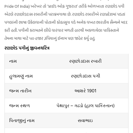
Pride Of India) ખરેખર તો ‘પ્રાઈડ ઓફ ગુજરાત’ તરીકે ઓળખાતા રણછોડ પગી
એટલે રણછોડદાસ રબારીની પરાક્રમગાથા છે. રણછોડ રબારીએ રણપ્રદેશમાં પડતાં
પગલાંની ભાષા ઉકેલવાની પોતાની કોઠાસૂઝ વડે અનેક વખત ભારતીય સૈન્યને મદદ
કરી હતી. પગીની કરામતને લીધે વારંવાર મળતી હારથી અકળાયેલા પાકિસ્તાને
તેમના માથા માટે ૫૦ હજાર રૂપિયાનું ઈનામ પણ જાહેર કર્યું હતું.
રણછોડ પગીનું જીવનચરિત્ર
નામ
રણછોડદાસ રબારી
હુલામણું નામ
રણછોડદાસ પગી
જન્મ તારીખ
આશરે 1901
જન્મ સ્થળ
પેથાપુર – ગઢડો (હાલ પાકિસ્તાન)
પિતાજીનું નામ
સવાભાઇ