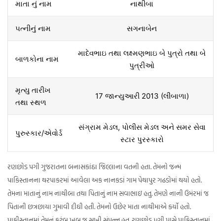
માતા નું નામ
નાથીબા
૫ત્નીનું નામ
સગનાબેન
માદેવભાઇ તથા લક્ષ્મણભાઇ બે પુત્રો તથા બે
બાળકોના નામ
પુત્રીઓ
મૃત્યુ તારીખ
17 જાન્યુઆરી 2013 (લીંબાળા)
તથા સ્થળ
સંગ્રામ મેડલ, પોલીસ મેડલ અને સમર સેવા
પુરુસ્કાર/એવોર્ડ
સ્ટાર પુરસ્કારો
રણછોડ પગી ગુજરાતના બનાસકાંઠા જિલ્લાના વતની હતા. તેમનો જન્મ
પાકિસ્તાનના થરપાકરમાં આવેલા અક નાનકડાં ગામ પેથાપુર ગઢડોમાં થયો હતો.
તેમના માતાનું નામ નાથીબા તથા પિતાનું નામ સવાભાઇ હતુ. તેમણે નાની ઉમંરમાં જ
પિતાની છત્રછાયા ગુમાવી દીઘી હતી. તેમનો ઉછેર માતા નાથીમાએ કર્યો હતો.
પાકીસ્તાનમાં તેમનું કટુંબ ખૂબ જ સુખી સંપન્ન હતુ. રણછોડ ૫ગી પાસે પાકિસ્તાનમાં