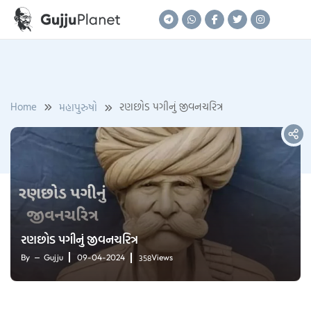
Skip
to
content
Home
રણછોડ પગીનું જીવનચરિત્ર
મહાપુરુષો
રણછોડ પગીનું જીવનચરિત્ર
358
By
Gujju
09-04-2024
Views