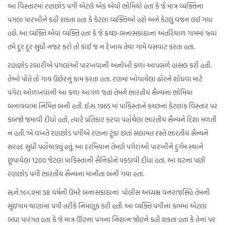
આ વિસ્તારમાં રણછોડ પગી એટલે એક એવો ભોમિયો હતા કે જે માત્ર વ્યક્તિના
પગલા પારખીને કહી શકતા હતા કે કેટલા વ્યક્તિઓ હશે અને કેટલું વજન લઈ ગયા
હશે. આ વ્યક્તિ એવા વ્યક્તિ હતા કે જે કચ્છ-બનાસકાંઠાનાં અંતરિયાળ ગામમાં જ્યાં
તમે દૂર દૂર સુધી નજર કરો તો કાંઈ જ ન દેખાય તેવા ગામે વસવાટ કરતા હતા.
રણછોડ રબારીએ પગલાંઓ પારખવાની અનોખી કળા આપબળે હાંસલ કરી હતી.
તેઓ પોતે તો ગાય ઉછેરનું કામ કરતા હતા. રણમાં ખોવાયેલા ઢોરને શોધવા માટે
પગેરા ઓળખવાની આ કળા આગળ જતાં તેમને ભારતીય સૈન્યના ભોમિયા
બનાવવામાં નિમિત્ત બની હતી. ઈ.સ. 1965 માં પાકિસ્તાને કચ્છનાં કેટલાંક વિસ્તાર પર
કબજો જમાવી દીધો હતો, ત્યારે પ્રતિકાર કરવા પહોંચેલા ભારતીય સૈન્યને દિશા મળતી
ન હતી. એ વખતે રણછોડ પગીએ રણના ટૂંકા છતાં સલામત રસ્તે ભારતીય સૈન્યને
સરહદ સુધી પહોંચાડ્યું હતું. આ દરમિયાન તેમણે પગેરાંઓ પારખીને દુર્ગમ સ્થાને
છૂપાયેલા 1200 જેટલાં પાકિસ્તાની સૈનિકોને પકડાવી દીધા હતા. આ ઘટના પછી
રણછોડ પગી ભારતીય સૈન્યના માનીતા બની ગયા હતા.
સ.ને.૧૯૬૨માં 58 વર્ષની ઉંમરે બનાસકાંઠાના પોલીસ અધ્યક્ષ વનરાજસિંહે તેમની
સુઇગામ થાણામાં પગી તરીકે નિમણૂક કરી હતી. આ વ્યક્તિ પગીનાં કામમાં એટલા
બધા પારંગત હતા કે જે માત્ર ઊંટના પગના નિશાન જોઇને કહી શકતા હતા કે તેનાં પર