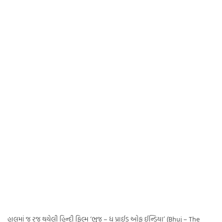
હાલમાં જ રજુ થયેલી હિન્દી ફિલ્મ ‘ભુજ – ધ પ્રાઈડ ઓફ ઈન્ડિયા’ (Bhuj – The