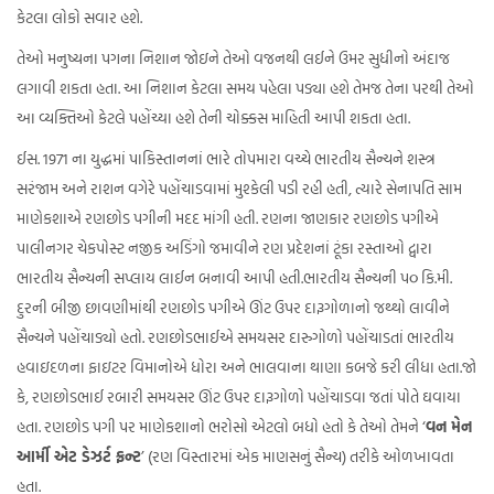
કેટલા લોકો સવાર હશે.
તેઓ મનુષ્યના પગના નિશાન જોઇને તેઓ વજનથી લઈને ઉમર સુધીનો અંદાજ
લગાવી શકતા હતા. આ નિશાન કેટલા સમય પહેલા પડ્યા હશે તેમજ તેના પરથી તેઓ
આ વ્યક્તિઓ કેટલે પહોંચ્યા હશે તેની ચોક્કસ માહિતી આપી શકતા હતા.
ઈસ. 1971 ના યુદ્ધમાં પાકિસ્તાનનાં ભારે તોપમારા વચ્ચે ભારતીય સૈન્યને શસ્ત્ર
સરંજામ અને રાશન વગેરે પહોંચાડવામાં મુશ્કેલી પડી રહી હતી, ત્યારે સેનાપતિ સામ
માણેકશાએ રણછોડ પગીની મદદ માંગી હતી. રણના જાણકાર રણછોડ પગીએ
પાલીનગર ચેકપોસ્ટ નજીક અડિંગો જમાવીને રણ પ્રદેશનાં ટૂંકા રસ્તાઓ દ્વારા
ભારતીય સૈન્યની સપ્લાય લાઈન બનાવી આપી હતી.ભારતીય સૈન્યની પ૦ કિ.મી.
દુરની બીજી છાવણીમાંથી રણછોડ પગીએ ઊંટ ઉપર દારૂગોળાનો જથ્થો લાવીને
સૈન્યને પહોંચાડ્યો હતો. રણછોડભાઈએ સમયસર દારુગોળો પહોંચાડતાં ભારતીય
હવાઇદળના ફાઇટર વિમાનોએ ધોરા અને ભાલવાના થાણા કબજે કરી લીધા હતા.જો
કે, રણછોડભાઈ રબારી સમયસર ઊંટ ઉપર દારૂગોળો પહોંચાડવા જતાં પોતે ઘવાયા
હતા. રણછોડ પગી પર માણેકશાનો ભરોસો એટલો બધો હતો કે તેઓ તેમને ‘
વન મેન
આર્મી એટ ડેઝર્ટ ફ્રન્ટ
’ (રણ વિસ્તારમાં એક માણસનું સૈન્ય) તરીકે ઓળખાવતા
હતા.