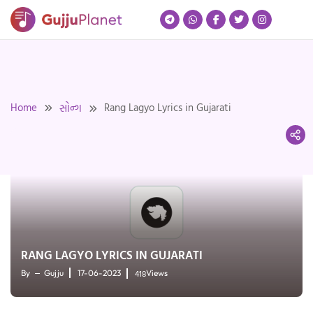
Skip
to
content
Home
Rang Lagyo Lyrics in Gujarati
સોન્ગ
RANG LAGYO LYRICS IN GUJARATI
418
By
Gujju
17-06-2023
Views