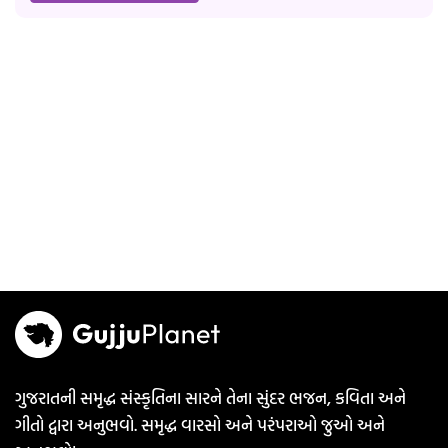
ગુજરાતની સમૃદ્ધ સંસ્કૃતિના સારને તેના સુંદર ભજન, કવિતા અને
ગીતો દ્વારા અનુભવો. સમૃદ્ધ વારસો અને પરંપરાઓ જુઓ અને