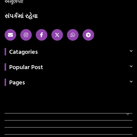
અનુભવો!
સંપર્કમાં રહેવા
Catagories
Popular Post
Pages
Categories
સરકારી માહિતી
રંગોળી
ધર્મ દર્શન
ટેકનોલોજી