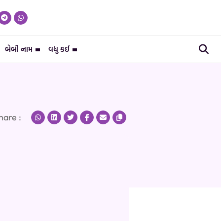
બેબી નામ
વધુ કઈ
hare :