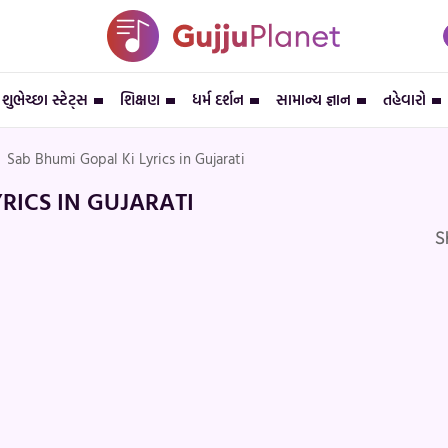
શુભેચ્છા સ્ટેટ્સ
શિક્ષણ
ધર્મ દર્શન
સામાન્ય જ્ઞાન
તહેવારો
Sab Bhumi Gopal Ki Lyrics in Gujarati
RICS IN GUJARATI
S