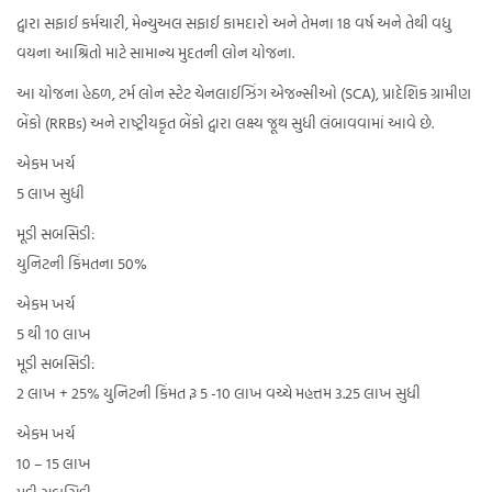
દ્વારા સફાઈ કર્મચારી, મેન્યુઅલ સફાઈ કામદારો અને તેમના 18 વર્ષ અને તેથી વધુ
વયના આશ્રિતો માટે સામાન્ય મુદતની લોન યોજના.
આ યોજના હેઠળ, ટર્મ લોન સ્ટેટ ચેનલાઈઝિંગ એજન્સીઓ (SCA), પ્રાદેશિક ગ્રામીણ
બેંકો (RRBs) અને રાષ્ટ્રીયકૃત બેંકો દ્વારા લક્ષ્ય જૂથ સુધી લંબાવવામાં આવે છે.
એકમ ખર્ચ
5 લાખ સુધી
મૂડી સબસિડી:
યુનિટની કિંમતના 50%
એકમ ખર્ચ
5 થી 10 લાખ
મૂડી સબસિડી:
2 લાખ + 25% યુનિટની કિંમત રૂ 5 -10 લાખ વચ્ચે મહત્તમ 3.25 લાખ સુધી
એકમ ખર્ચ
10 – 15 લાખ