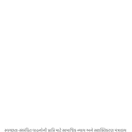
સ્વચ્છતા-સંબંધિત વાહનોની પ્રાપ્તિ માટે સામાજિક ન્યાય અને સશક્તિકરણ મંત્રાલય