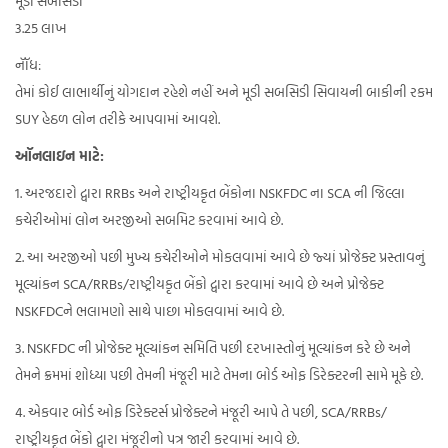
મૂડી સબસિડી
3.25 લાખ
નૉૅધ:
તેમાં કોઈ લાભાર્થીનું યોગદાન રહેશે નહીં અને મૂડી સબસિડી સિવાયની બાકીની રકમ
SUY હેઠળ લોન તરીકે આપવામાં આવશે.
ઑનલાઇન માટે:
1. અરજદારો દ્વારા RRBs અને રાષ્ટ્રીયકૃત બેંકોના NSKFDC ના SCA ની જિલ્લા
કચેરીઓમાં લોન અરજીઓ સબમિટ કરવામાં આવે છે.
2. આ અરજીઓ પછી મુખ્ય કચેરીઓને મોકલવામાં આવે છે જ્યાં પ્રોજેક્ટ પ્રસ્તાવનું
મૂલ્યાંકન SCA/RRBs/રાષ્ટ્રીયકૃત બેંકો દ્વારા કરવામાં આવે છે અને પ્રોજેક્ટ
NSKFDCને ભલામણો સાથે પાછા મોકલવામાં આવે છે.
3. NSKFDC ની પ્રોજેક્ટ મૂલ્યાંકન સમિતિ પછી દરખાસ્તોનું મૂલ્યાંકન કરે છે અને
તેમને ક્રમમાં શોધ્યા પછી તેમની મંજૂરી માટે તેમના બોર્ડ ઓફ ડિરેક્ટરની સામે મૂકે છે.
4. એકવાર બોર્ડ ઓફ ડિરેક્ટર્સ પ્રોજેક્ટને મંજૂરી આપે તે પછી, SCA/RRBs/
રાષ્ટ્રીયકૃત બેંકો દ્વારા મંજૂરીનો પત્ર જારી કરવામાં આવે છે.