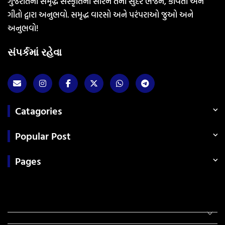
ગુજરાતની સમૃદ્ધ સંસ્કૃતિના સારને તેના સુંદર ભજન, કવિતા અને
ગીતો દ્વારા અનુભવો. સમૃદ્ધ વારસો અને પરંપરાઓ જુઓ અને
અનુભવો!
સંપર્કમાં રહેવા
Catagories
Popular Post
Pages
Categories
સરકારી માહિતી
રંગોળી