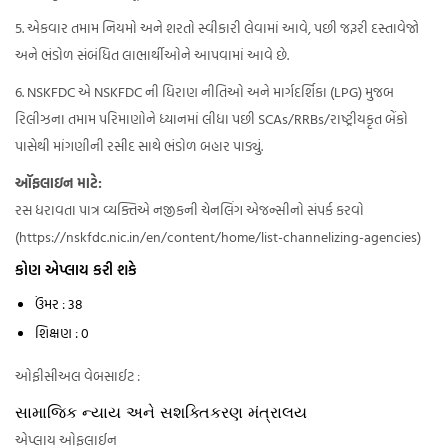
5. એકવાર તમામ નિયમો અને શરતો સ્વીકારી લેવામાં આવે, પછી જરૂરી દસ્તાવેજો
અને ભંડોળ સંબંધિત લાભાર્થીઓને આપવામાં આવે છે.
6. NSKFDC એ NSKFDC ની ધિરાણ નીતિઓ અને માર્ગદર્શિકા (LPG) મુજબ
રિલીઝના તમામ પરિમાણોને ધ્યાનમાં લીધા પછી SCAs/RRBs/રાષ્ટ્રીયકૃત બેંકો
પાસેથી માંગણીની રસીદ સાથે ભંડોળ બહાર પાડ્યું.
ઑફલાઇન માટે:
રસ ધરાવતા પાત્ર વ્યક્તિએ નજીકની ચેનલિંગ એજન્સીનો સંપર્ક કરવો
(https://nskfdc.nic.in/en/content/home/list-channelizing-agencies)
કોણ એપ્લાય કરી શકે
ઉંમર : 38
શિક્ષણ : 0
ઓફીસીઅલ વેબસાઈટ :
સામાજિક ન્યાય અને સશક્તિકરણ મંત્રાલય
એપ્લાય ઓફલાઈન