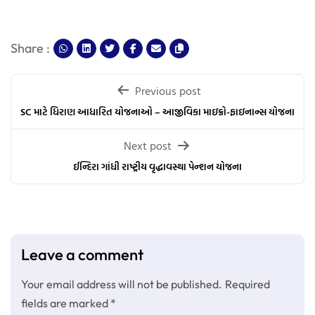
Share :
Post
Previous post
navigation
SC માટે ધિરાણ આધારિત યોજનાઓ – આજીવિકા માઇક્રો-ફાઇનાન્સ યોજના
Next post
ઈન્દિરા ગાંધી રાષ્ટ્રીય વૃદ્ધાવસ્થા પેન્શન યોજના
Leave a comment
Your email address will not be published.
Required
fields are marked
*